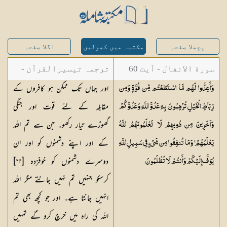
پچھلا صفحہ
مکتبہ میں کھولیں
اگلا صفحہ
سورة الانفال - آیت 60
ترجمہ تیسیرالقرآن -
اور جہاں تک ممکن ہو کافروں کے
وَأَعِدُّوا لَهُم مَّا اسْتَطَعْتُم مِّن قُوَّةٍ وَمِن
مولانا عبد الرحمن
مقابلہ کے لئے قوت اور جنگی
رِّبَاطِ الْخَيْلِ تُرْهِبُونَ بِهِ عَدُوَّ اللَّهِ وَعَدُوَّكُمْ
کیلانی
گھوڑے تیار رکھو۔ جن سے تم اللہ
وَآخَرِينَ مِن دُونِهِمْ لَا تَعْلَمُونَهُمُ اللَّهُ
کے اور اپنے دشمنوں کو اور ان
يَعْلَمُهُمْ ۚ وَمَا تُنفِقُوا مِن شَيْءٍ فِي سَبِيلِ اللَّهِ
دوسرے دشمنوں کو خوفزدہ [٦٢]
يُوَفَّ إِلَيْكُمْ وَأَنتُمْ لَا
تُظْلَمُونَ
کرسکو جنہیں تم نہیں جانتے مگر اللہ
انہیں جانتا ہے۔ اور جو کچھ بھی تم
اللہ کی راہ میں خرچ کرو گے تمہیں