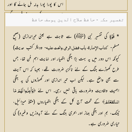
اس کا پورا پورا بدلہ مل جائے گا اور
تمہارے ساتھ کچھ بے انصافی نہ ہوگی
تفسیر مکہ - حافظ صلاح الدین یوسف حافظ
*
کی تفسیر نبی (ﷺ) سے ثابت ہے یعنی تیراندازی (صحيح
قُوَّةٍ
مسلم-
- وديگر كتب حديث)
كتاب الإمارة- باب فضل الرمي والحث عليه
کیونکہ اس دور میں یہ بہت بڑا جنگی ہتھیار اور نہایت اہم فن تھا، جس
طرح گھوڑے جنگ کے لئے ناگزیر ضرورت تھے، جیسا کہ اس آیت
سے بھی واضح ہے۔ لیکن اب تیر اندازی اور گھوڑوں کی یہ جنگی
اہمیت وافادیت وضرورت باقی نہیں رہی۔ اس لئے
﴿وَأَعِدُّوا لَهُمْ مَا
کے تحت آج کل کے جنگی ہتھیاروں (مثلاً میزائیل،
اسْتَطَعْتُمْ﴾
ٹینک، بم اور جنگی جہاز اور بحری جنگ کے لئے آبدوزیں وغیرہ) کی
تیاری ضروری ہے۔