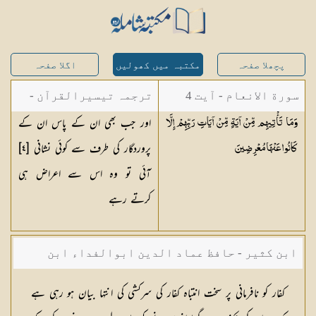
پچھلا صفحہ
مکتبہ میں کھولیں
اگلا صفحہ
سورة الانعام - آیت 4
ترجمہ تیسیرالقرآن -
اور جب بھی ان کے پاس ان کے
وَمَا تَأْتِيهِم مِّنْ آيَةٍ مِّنْ آيَاتِ رَبِّهِمْ إِلَّا
مولانا عبد الرحمن
پروردگار کی طرف سے کوئی نشانی [٤]
كَانُوا عَنْهَا
مُعْرِضِينَ
کیلانی
آئی تو وہ اس سے اعراض ہی
کرتے رہے
ابن کثیر - حافظ عماد الدین ابوالفداء ابن
کثیر صاحب
کفار کو نافرمانی پر سخت انتباہ کفار کی سرکشی کی انتہا بیان ہو رہی ہے