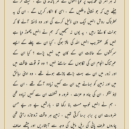
کہ ہر امر کی تکذیب پر گویا انہوں نے کمر باندھ لی ہے ، نیت کر کے
بیٹھے ہیں کہ جو نشانی دیکھیں گے ، اسی کا انکار کریں گے ، ان کی یہ
خطرناک روش انہیں ایک دن ذلیل کرے گی اور وہ ذائقہ آئے گا کہ
ہونٹ کاٹتے رہیں ، یہ یوں نہ سمجھیں کہ ہم نے انہیں چھوڑ دیا ہے
نہیں بلکہ عنقریب انہیں اللہ کی پکڑ ہوگی ، کیا ان سے پہلے کے ایسے
سرکشوں کے حالات ان کے کان میں نہیں پڑے ؟ کیا ان کے
عبرتناک انجام ان کی نگاہوں کے سامنے نہیں ؟ وہ تو قوت طاقت میں
اور زور میں ان سے بہت بڑھے چڑھے ہوئے تھے ، وہ اپنی رہائش
میں اور زمین کو بسانے میں ان سے کہیں زیادہ آگے تھے ، ان کے
لاؤ لشکر ، ان کی جاہ و عزت ، غرور و تمکنت ان سے کہیں زیادہ تھی
، ہم نے انہیں خوب مست بنا رکھا تھا ، بارشیں پے در پے حسن
ضرورت ان پر برابر برسا کرتی تھیں ، زمین ہر وقت تروتازہ رہتی تھی
چاروں طرف پانی کی ریل پیل کی وجہ سے آبشاریں اور چشمے صاف