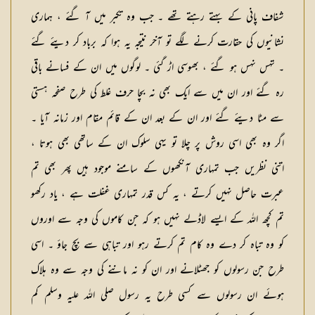
شفاف پانی کے بہتے رہتے تھے ۔ جب وہ تکبر میں آ گئے ، ہماری
نشانیوں کی حقارت کرنے لگے تو آخر نتیجہ یہ ہوا کہ برباد کر دیئے گئے
۔ تہس نہس ہو گئے ، بھوسی اڑ گئی ۔ لوگوں میں ان کے فسانے باقی
رہ گئے اور ان میں سے ایک بھی نہ بچا حرف غلط کی طرح صفحہ ہستی
سے مٹا دیئے گئے اور ان کے بعد ان کے قائم مقام اور زمانہ آیا ۔
اگر وہ بھی اسی روش پر چلا تو یہی سلوک ان کے ساتھی بھی ہوتا ،
اتنی نظریں جب تمہاری آنکھوں کے سامنے موجود ہیں پھر بھی تم
عبرت حاصل نہیں کرتے ، یہ کس قدر تمہاری غفلت ہے ، یاد رکھو
تم کچھ اللہ کے ایسے لاڈلے نہیں ہو کہ جن کاموں کی وجہ سے اوروں
کو وہ تباہ کر دے وہ کام تم کرتے رہو اور تباہی سے بچ جاؤ ۔ اسی
طرح جن رسولوں کو جھٹلانے اور ان کو نہ ماننے کی وجہ سے وہ ہلاک
ہوئے ان رسولوں سے کسی طرح یہ رسول صلی اللہ علیہ وسلم کم