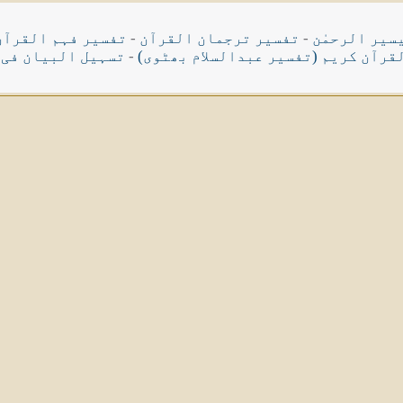
سیر الرحمٰن
-
تفسیر ترجمان القرآن
-
تفسیر فہم القرآن
قرآن کریم (تفسیر عبدالسلام بھٹوی)
-
تسہیل البیان فی 