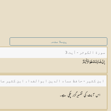
پچھلا صفحہ
سورة الكوثر - آیت 3
إِنَّ شَانِئَكَ هُوَ
الْأَبْتَرُ
ابن کثیر - حافظ عماد الدین ابوالفداء ابن کثیر صا
اس آیت کی تفسیرگزر چکی ہے۔