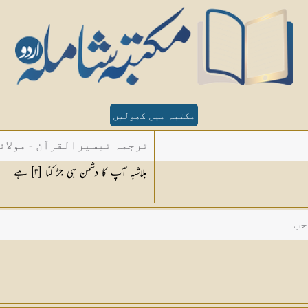
مکتبہ میں کھولیں
ترجمہ تیسیرالقرآن - مولان
بلاشبہ آپ کا دشمن ہی جڑ کٹا [
٣
] ہے
حب