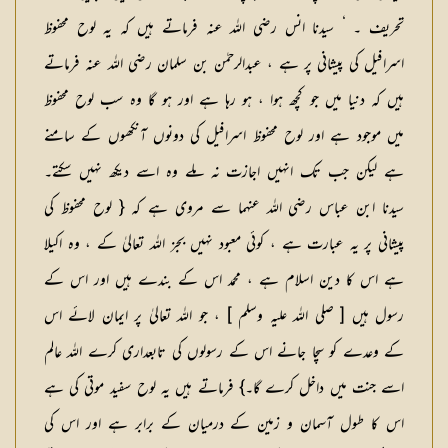
تحریف ۔ ‘ سیدنا انس رضی اللہ عنہ فرماتے ہیں کہ یہ لوح محفوظ
اسرافیل کی پیشانی پر ہے ، عبدالرحمٰن بن سلمان رضی اللہ عنہ فرماتے
ہیں کہ دنیا میں جو کچھ ہوا ، ہو رہا ہے اور ہو گا وہ سب لوح محفوظ
میں موجود ہے اور لوح محفوظ اسرافیل کی دونوں آنکھوں کے سامنے
ہے لیکن جب تک انہیں اجازت نہ ملے وہ اسے دیکھ نہیں سکتے۔
سیدنا ابن عباس رضی اللہ عنہما سے مروی ہے کہ { لوح محفوظ کی
پیشانی پر یہ عبارت ہے ، کوئی معبود نہیں بجز اللہ تعالیٰ کے ، وہ اکیلا
ہے اس کا دین اسلام ہے ، محمد اس کے بندے ہیں اور اس کے
رسول ہیں [ صلی اللہ علیہ وسلم ] ، جو اللہ تعالیٰ پر ایمان لائے اس
کے وعدے کو سچا جانے اس کے رسولوں کی تابعداری کرے اللہ عالم
اسے جنت میں داخل کرے گا۔} فرماتے ہیں یہ لوح سفید موتی کی ہے
اس کا طول آسمان و زمین کے درمیان کے برابر ہے اور اس کی