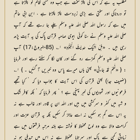
مطلب یہ ہے کہ اس کی پکڑ سخت ہے جب وہ کسی ظالم کو پکڑتا ہے
تو دردناکی اور سختی سے بڑی زبردست پکڑ پکڑتا ہے ، ابن ابی حاتم
میں ہے کہ رسول اللہ صلی اللہ علیہ وسلم چلے جا رہے تھے کہ آپ
صلی اللہ علیہ وسلم نے سنا کوئی بیوی صاحبہ قرآن پاک کی یہ آیت پڑھ
رہی ہیں ۔ «ہَلْ اَتٰیکَ حَدِیْثُ الْجُــنُوْدِ» ۱؎ (85-البروج:17) آپ
صلی اللہ علیہ وسلم کھڑے رہ گئے اور کان لگا کر سنتے رہے اور فرمایا
: { «نَعَمْ قَدْ جَاءَنِی» یعنی ہاں میرے پاس وہ خبریں آ گئیں ۔ } ۱؎
(ضعیف جدا) یعنی قرآن کی اس آیت کا جواب دیا کہ ’ کیا تجھے
فرعونیوں اور ثمودیوں کی خبر پہنچی ہے ؟ ‘ پھر فرمایا کہ ’ بلکہ کافر شک
و شبہ میں کفر و سرکشی میں ہیں اور اللہ ان پر قادر اور غالب ہے نہ
یہ اس سے گم ہو سکیں نہ اسے عاجز کر سکیں بلکہ یہ قرآن عزت اور
کرامت والا ہے وہ لوح محفوظ کا نوشتہ ہے بلند مرتبہ فرشتوں میں ہے
زیادتی کمی سے پاک اور سرتاپا محفوظ ہے نہ اس میں تبدیلی ہو نہ