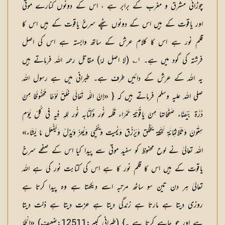
چوڑائی مشرق و مغرب کے برابر ہے ، اس کے دونوں کنارے موتی
اور یاقوت کے ہیں اس کے دونوں پٹھے سرخ یاقوت کے ہیں اس کا
قلم نور ہے اس کا کلام عرش کے ساتھ وابستہ ہے اس کی اصل
فرشتہ کی گود میں ہے۔ ۱؎ (لا اصل لہُ) مقاتل رحمہ اللہ فرماتے ہیں
یہ اللہ کے عرش کے دائیں طرف ہے۔ طبرانی میں ہے رسول اللہ
صلی اللہ علیہ وسلم فرماتے ہیں کہ { «إِنَّ اللَّہ تَعَالَی خَلَقَ لَوْحًا مَحْفُوظًا مِنْ
دُرَّۃ بَیْضَاء صَفَحَاتہَا مِنْ یَاقُوتَۃ حَمْرَاء قَلَمہ نُور وَکِتَابہ نُور لِلہِ فِیہِ فِی کُلّ یَوْم
سِتٰونَ وَثَلَاثمِائَۃِ لَحْظَۃ یَخْلُق وَیَرْزُق وَیُمِیت وَیُحْیِی وَیُعِزّ وَیُذِلّ وَیَفْعَل مَا یَشَاء»
اللہ تعالیٰ نے لوح محفوظ کو سفید موتی سے پیدا کیا اس کے صفحے سرخ
یاقوت کے ہیں اس کا قلم نور کا ہے اس کی کتابت نور کی ہے اللہ
تعالیٰ ہر دن تین سو ساٹھ مرتبہ اسے دیکھتا ہے وہ پیدا کرتا ہے
روزی دیتا ہے مارتا ہے زندگی دیتا ہے عزت دیتا ہے ذلت دیتا
ہے اور جو چاہے کرتا ہے ۔} (طبرانی کبیر:12511:ضعیف) «الْحَمْدُ