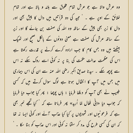
وہ عرش والا ہے جو عرش تمام مخلوق سے بلند و بالا ہے اور تمام
خلائق کے اوپر ہے ۔ ‘ مجید کی دو قرأتیں ہیں دال کا پیش بھی اور
دال کا زیر بھی پیش کے ساتھ وہ اللہ کی صفت بن جائے گا اور زیر
کے ساتھ عرش کی صفت ہے معنی دونوں کے بالکل صحیح اور ٹھیک
بیٹھتے ہیں وہ جس کام کا جب ارادہ کرے کرنے پر قدرت رکھتا ہے
اس کی عظمت عدالت حکمت کی بنا پر نہ کوئی اسے روک سکے نہ اس
سے پوچھ سکے ۔ سیدنا صدیق اکبر رضی اللہ عنہ سے ان کی اس بیماری
میں جس میں آپ کا انتقال ہوتا ہے لوگ سوال کرتے ہیں کہ کسی
طبیب نے بھی آپ کو دیکھا فرمایا : ہاں پوچھا : پھر کیا جواب دیا فرمایا
کہ جواب دیا «إِنِّی فَعَّال لِمَا أُرِید» پھر فرماتا ہے کہ ’ کیا تجھے خبر بھی
ہے کہ فرعونیوں اور ثمودیوں پر کیا کیا عذاب آئے اور کوئی ایسا نہ تھا
کہ ان کی کسی طرح کی مدد کر سکتا نہ کوئی اور اس عذاب کو ہٹا سکا ۔ ‘