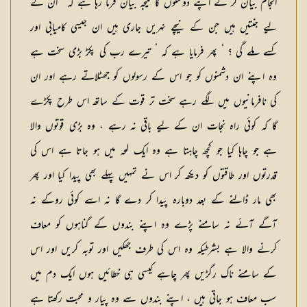
انجام بیان کر کے اپنے دوستوں کا نتیجہ بیان فرما رہا ہے کہ ’ ان کے
لیے جنتیں ہیں جن کے نیچے نہریں جاری ہیں ان جیسی کامیابی اور
کسے ملے گی ؟ ‘ پھر فرمایا ہے کہ ’ تیرے رب کی پکڑ بڑی سخت ہے
وہ اپنے ان دشمنوں کو جو اس کے رسولوں کو جھٹلاتے رہے اور ان
کی نافرمانیوں میں لگے رہے سخت تر قوت کے ساتھ اس طرح پکڑے
گا کہ کوئی راہ نجات ان کے لیے باقی نہ رہے ، وہ بڑی قوتوں والا
ہے جو چاہا کیا جو کچھ چاہتا ہے وہ ایک لمحہ میں ہو جاتا ہے اس کی
قدرتوں اور طاقتوں کو دیکھ کر اس نے تمہیں پہلے بھی پیدا کیا اور پھر
بھی مار ڈالنے کے بعد دوبارہ پیدا کر دے گا نہ اسے کوئی روکے نہ
آگے آئے نہ سامنے پڑے وہ اپنے بندوں کے گناہوں کو معاف
کرنے والا ہے بشرطیکہ وہ اس کی طرف جھکیں اور توبہ کریں اور اس
کے سامنے ناک رگڑیں پھر چاہے کیسی ہی خطائیں ہوں ایک دم میں
سب معاف ہو جاتی ہیں ، اپنے بندوں سے وہ پیار و محبت رکھتا ہے