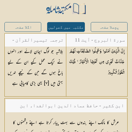
پچھلا صفحہ
مکتبہ میں کھولیں
اگلا صفحہ
سورة البروج - آیت 11
ترجمہ تیسیرالقرآن -
بلاشبہ جو لوگ ایمان لائے اور انہوں
إِنَّ الَّذِينَ آمَنُوا وَعَمِلُوا الصَّالِحَاتِ لَهُمْ
مولانا عبد الرحمن
نے نیک عمل کیے ان کے لیے
جَنَّاتٌ تَجْرِي مِن تَحْتِهَا الْأَنْهَارُ ۚ ذَٰلِكَ
کیلانی
باغ ہوں گے جن کے نیچے نہریں
الْفَوْزُ
الْكَبِيرُ
بہتی ہیں [
٧
] یہی بڑی کامیابی ہے
ابن کثیر - حافظ عماد الدین ابوالفداء ابن
کثیر صاحب
عرش کا مالک اپنے بندوں سے بہت پیار کرتا ہے اپنے دشمنوں کا