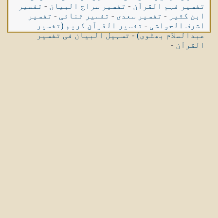
تفسیر فہم القرآن
-
تفسیر سراج البیان
-
تفسیر
ابن کثیر
-
تفسیر سعدی
-
تفسیر ثنائی
-
تفسیر
اشرف الحواشی
-
تفسیر القرآن کریم (تفسیر
عبدالسلام بھٹوی)
-
تسہیل البیان فی تفسیر
القرآن
-