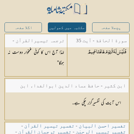
پچھلا صفحہ
مکتبہ میں کھولیں
اگلا صفحہ
سورة الحاقة - آیت 35
ترجمہ تیسیرالقرآن -
لہٰذا آج اس کا کوئی غمخوار دوست نہ
فَلَيْسَ لَهُ الْيَوْمَ هَاهُنَا
حَمِيمٌ
مولانا عبد الرحمن
ہوگا''
کیلانی
ابن کثیر - حافظ عماد الدین ابوالفداء ابن
کثیر صاحب
اس آیت کی تفسیرگزر چکی ہے۔
تفسیر احسن البیان
-
تفسیر تیسیر القرآن
-
تفسیر تیسیر الرحمٰن
-
تفسیر ترجمان القرآن
-