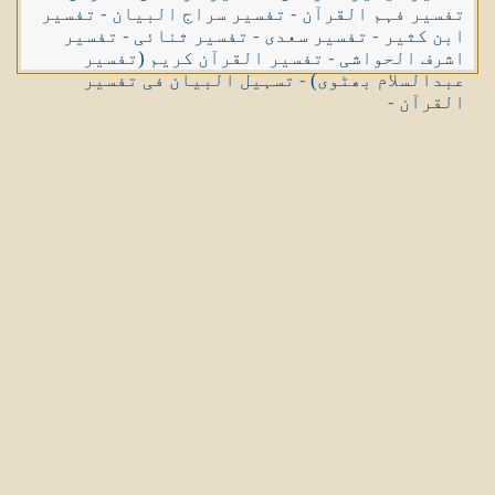
تفسیر فہم القرآن
-
تفسیر سراج البیان
-
تفسیر
ابن کثیر
-
تفسیر سعدی
-
تفسیر ثنائی
-
تفسیر
اشرف الحواشی
-
تفسیر القرآن کریم (تفسیر
عبدالسلام بھٹوی)
-
تسہیل البیان فی تفسیر
القرآن
-