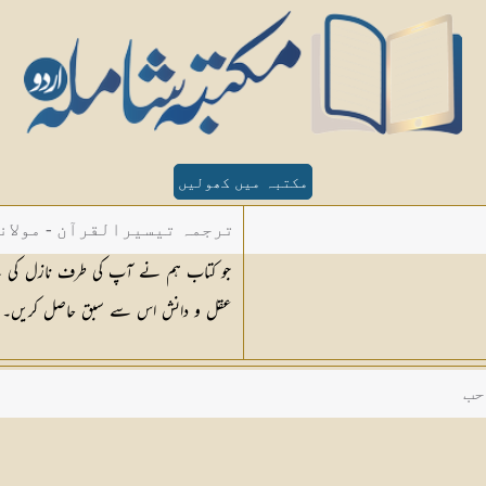
مکتبہ میں کھولیں
ترجمہ تیسیرالقرآن - مولان
جو کتاب ہم نے آپ کی طرف نازل کی ہ
عقل و دانش اس سے سبق حاصل کریں۔
حب