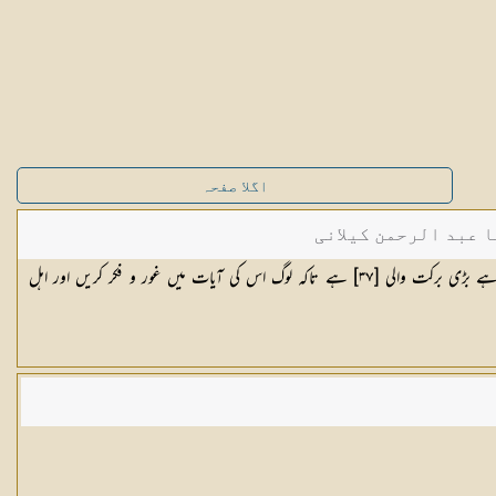
اگلا صفحہ
ا عبد الرحمن کیلانی
ے بڑی برکت والی [
٣٧
] ہے تاکہ لوگ اس کی آیات میں غور و فکر کریں اور اہل