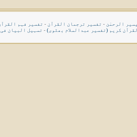
سیر الرحمٰن
-
تفسیر ترجمان القرآن
-
تفسیر فہم القرآن
قرآن کریم (تفسیر عبدالسلام بھٹوی)
-
تسہیل البیان فی 