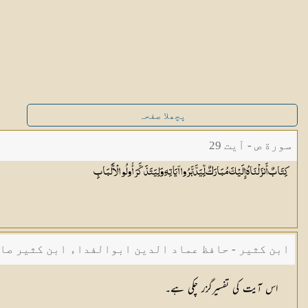
پچھلا صفحہ
سورة ص - آیت 29
كِتَابٌ أَنزَلْنَاهُ إِلَيْكَ مُبَارَكٌ لِّيَدَّبَّرُوا آيَاتِهِ وَلِيَتَذَكَّرَ أُولُو
الْأَلْبَابِ
ابن کثیر - حافظ عماد الدین ابوالفداء ابن کثیر صا
اس آیت کی تفسیرگزر چکی ہے۔