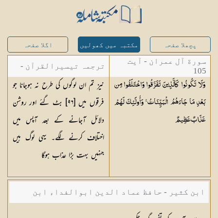
پچھلا صفحہ
مکتبہ میں کھولیں
اگلا صفحہ
سورة آل عمران - آیت
ترجمہ تیسیرالقرآن -
105
نیز تم ان لوگوں کی طرح نہ ہوجانا جو
وَلَا تَكُونُوا كَالَّذِينَ تَفَرَّقُوا وَاخْتَلَفُوا مِن
مولانا عبد الرحمن
فرقوں میں [٩٦] بٹ گئے اور روشن
بَعْدِ مَا جَاءَهُمُ الْبَيِّنَاتُ ۚ وَأُولَٰئِكَ لَهُمْ
کیلانی
دلائل آجانے کے بعد آپس میں
عَذَابٌ
عَظِيمٌ
اختلاف کرنے لگے۔ یہی لوگ ہیں
جنہیں بہت بڑا عذاب ہوگا
ابن کثیر - حافظ عماد الدین ابوالفداء ابن
کثیر صاحب