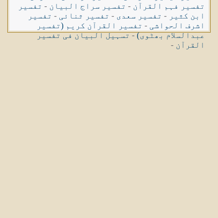
تفسیر فہم القرآن
-
تفسیر سراج البیان
-
تفسیر
ابن کثیر
-
تفسیر سعدی
-
تفسیر ثنائی
-
تفسیر
اشرف الحواشی
-
تفسیر القرآن کریم (تفسیر
عبدالسلام بھٹوی)
-
تسہیل البیان فی تفسیر
القرآن
-