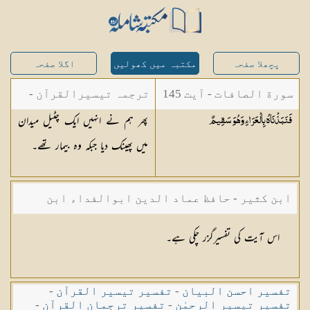
پچھلا صفحہ
مکتبہ میں کھولیں
اگلا صفحہ
سورة الصافات - آیت 145
ترجمہ تیسیرالقرآن -
پھر ہم نے انہیں ایک چٹیل میدان
فَنَبَذْنَاهُ بِالْعَرَاءِ وَهُوَ
سَقِيمٌ
مولانا عبد الرحمن
میں پھینک دیا جبکہ وہ بیمار تھے۔
کیلانی
ابن کثیر - حافظ عماد الدین ابوالفداء ابن
کثیر صاحب
اس آیت کی تفسیرگزر چکی ہے۔
تفسیر احسن البیان
-
تفسیر تیسیر القرآن
-
تفسیر تیسیر الرحمٰن
-
تفسیر ترجمان القرآن
-