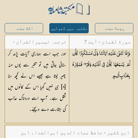
پچھلا صفحہ
مکتبہ میں کھولیں
اگلا صفحہ
سورة لقمان - آیت 7
ترجمہ تیسیرالقرآن -
اور جب اسے ہماری آیات پڑھ کر
وَإِذَا تُتْلَىٰ عَلَيْهِ آيَاتُنَا وَلَّىٰ مُسْتَكْبِرًا كَأَن
مولانا عبد الرحمن
سنائی جاتی ہیں تو تکبر سے یوں منہ
لَّمْ يَسْمَعْهَا كَأَنَّ فِي أُذُنَيْهِ وَقْرًا ۖ فَبَشِّرْهُ
کیلانی
پھیر لیتا ہے جیسے اس نے کچھ سنا
بِعَذَابٍ
أَلِيمٍ
[٨] ہی نہیں گویا اس کے کانوں میں
ثقل ہے۔ آپ اسے دردناک عذاب
کی بشارت دے دیجئے۔
ابن کثیر - حافظ عماد الدین ابوالفداء ابن