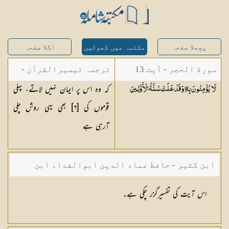
پچھلا صفحہ
مکتبہ میں کھولیں
اگلا صفحہ
سورة الحجر - آیت 13
ترجمہ تیسیرالقرآن -
کہ وہ اس پر ایمان نہیں لاتے، پہلی
لَا يُؤْمِنُونَ بِهِ ۖ وَقَدْ خَلَتْ سُنَّةُ
الْأَوَّلِينَ
مولانا عبد الرحمن
قوموں کی [٦] بھی یہی روش چلی
کیلانی
آرہی ہے
ابن کثیر - حافظ عماد الدین ابوالفداء ابن
کثیر صاحب
اس آیت کی تفسیرگزر چکی ہے۔