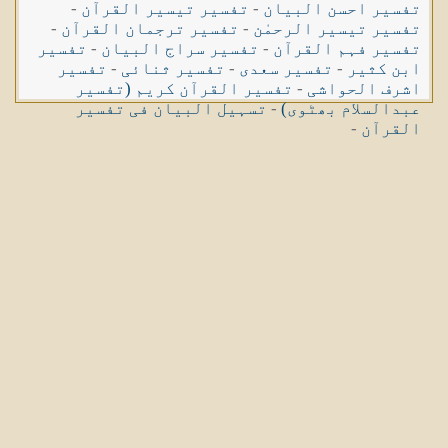
تفسیر احسن البیان
-
تفسیر تیسیر القرآن
-
تفسیر تیسیر الرحمٰن
-
تفسیر ترجمان القرآن
-
تفسیر فہم القرآن
-
تفسیر سراج البیان
-
تفسیر
ابن کثیر
-
تفسیر سعدی
-
تفسیر ثنائی
-
تفسیر
اشرف الحواشی
-
تفسیر القرآن کریم (تفسیر
عبدالسلام بھٹوی)
-
تسہیل البیان فی تفسیر
القرآن
-