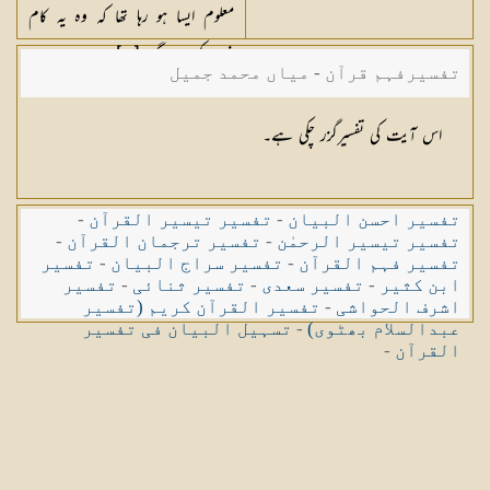
معلوم ایسا ہو رہا تھا کہ وہ یہ کام
نہیں کریں گے۔[٨٥]
تفسیرفہم قرآن - میاں محمد جمیل
اس آیت کی تفسیرگزر چکی ہے۔
تفسیر احسن البیان
-
تفسیر تیسیر القرآن
-
تفسیر تیسیر الرحمٰن
-
تفسیر ترجمان القرآن
-
تفسیر فہم القرآن
-
تفسیر سراج البیان
-
تفسیر
ابن کثیر
-
تفسیر سعدی
-
تفسیر ثنائی
-
تفسیر
اشرف الحواشی
-
تفسیر القرآن کریم (تفسیر
عبدالسلام بھٹوی)
-
تسہیل البیان فی تفسیر
القرآن
-