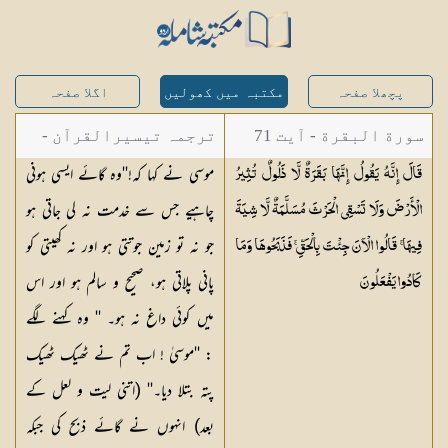
پچھلا صفحہ
مکتبہ میں کھولیں
اگلا صفحہ
سورة البقرة - آیت 71
ترجمہ تیسیرالقرآن -
موسی نے کہا کہ!''وہ گائے ایسی ہونی
قَالَ إِنَّهُ يَقُولُ إِنَّهَا بَقَرَةٌ لَّا ذَلُولٌ تُثِيرُ
مولانا عبد الرحمن
چاہیے جس سے خدمت نہ لی جاتی ہو
الْأَرْضَ وَلَا تَسْقِي الْحَرْثَ مُسَلَّمَةٌ لَّا شِيَةَ
کیلانی
جو نہ تو زمین جوتتی ہو اور نہ کھیتی کو
فِيهَا ۚ قَالُوا الْآنَ جِئْتَ بِالْحَقِّ ۚ فَذَبَحُوهَا وَمَا
پانی پلاتی ہو، صحیح و سالم ہو اور اس
كَادُوا
يَفْعَلُونَ
میں کوئی داغ نہ ہو۔ '' وہ کہنے لگے
: ''موسیٰ ! اب تم نے ٹھیک ٹھیک
پتہ بتلا دیا۔'' (اتنی لیت و لعل کے
بعد) انہوں نے گائے ذبح کی جبکہ