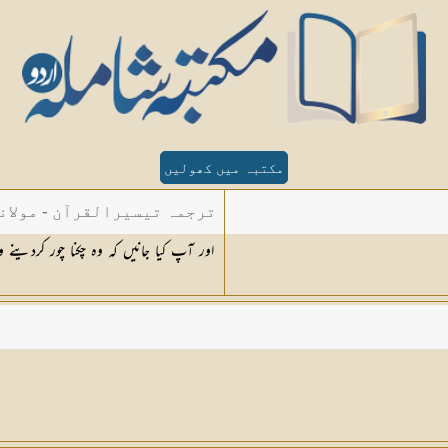
مکتبہ میں کھولیں
ترجمہ تیسیرالقرآن - مولان
اور آپ کیا جانیں کہ وہ چکنا چور کردینے و