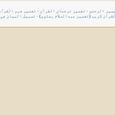
سیر الرحمٰن
-
تفسیر ترجمان القرآن
-
تفسیر فہم القرآن
قرآن کریم (تفسیر عبدالسلام بھٹوی)
-
تسہیل البیان فی 