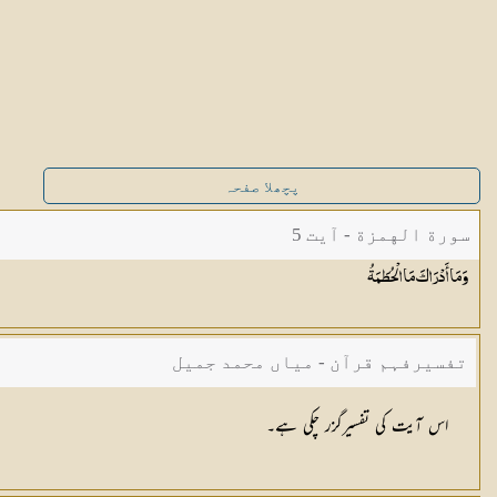
پچھلا صفحہ
سورة الهمزة - آیت 5
وَمَا أَدْرَاكَ مَا
الْحُطَمَةُ
تفسیرفہم قرآن - میاں محمد جمیل
اس آیت کی تفسیرگزر چکی ہے۔