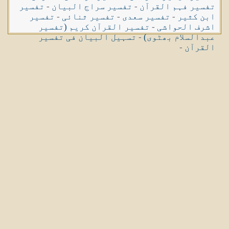
تفسیر فہم القرآن
-
تفسیر سراج البیان
-
تفسیر
ابن کثیر
-
تفسیر سعدی
-
تفسیر ثنائی
-
تفسیر
اشرف الحواشی
-
تفسیر القرآن کریم (تفسیر
عبدالسلام بھٹوی)
-
تسہیل البیان فی تفسیر
القرآن
-