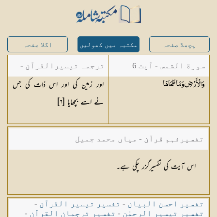
پچھلا صفحہ
مکتبہ میں کھولیں
اگلا صفحہ
سورة الشمس - آیت 6
ترجمہ تیسیرالقرآن -
اور زمین کی اور اس ذات کی جس
وَالْأَرْضِ وَمَا
طَحَاهَا
مولانا عبد الرحمن
نے اسے بچھایا [
٦
]
کیلانی
تفسیرفہم قرآن - میاں محمد جمیل
اس آیت کی تفسیرگزر چکی ہے۔
تفسیر احسن البیان
-
تفسیر تیسیر القرآن
-
تفسیر تیسیر الرحمٰن
-
تفسیر ترجمان القرآن
-