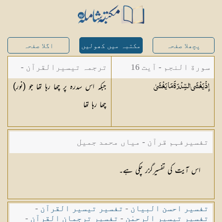
پچھلا صفحہ
مکتبہ میں کھولیں
اگلا صفحہ
سورة النجم - آیت 16
ترجمہ تیسیرالقرآن -
جبکہ اس سدرہ پر چھا رہا تھا جو (نور)
إِذْ يَغْشَى السِّدْرَةَ مَا
يَغْشَىٰ
مولانا عبد الرحمن
چھا رہا تھا
کیلانی
تفسیرفہم قرآن - میاں محمد جمیل
اس آیت کی تفسیرگزر چکی ہے۔
تفسیر احسن البیان
-
تفسیر تیسیر القرآن
-
تفسیر تیسیر الرحمٰن
-
تفسیر ترجمان القرآن
-