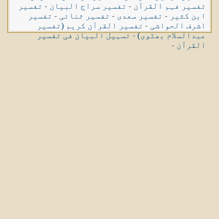
تفسیر فہم القرآن
-
تفسیر سراج البیان
-
تفسیر
ابن کثیر
-
تفسیر سعدی
-
تفسیر ثنائی
-
تفسیر
اشرف الحواشی
-
تفسیر القرآن کریم (تفسیر
عبدالسلام بھٹوی)
-
تسہیل البیان فی تفسیر
القرآن
-