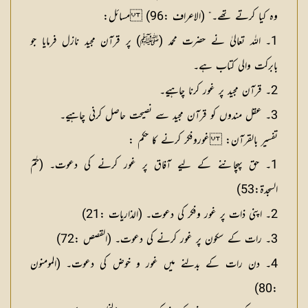
وہ کیا کرتے تھے۔“ (الاعراف :96)
مسائل:
1۔ اللہ تعالیٰ نے حضرت محمد (ﷺ) پر قرآن مجید نازل فرمایا جو
بابرکت والی کتاب ہے۔
2۔ قرآن مجید پر غور کرنا چاہیے۔
3۔ عقل مندوں کو قرآن مجید سے نصیحت حاصل کرنی چاہیے۔
تفسیر بالقرآن: غوروفکر کرنے کا حکم :
1۔ حق پہچاننے کے لیے آفاق پر غور کرنے کی دعوت۔ (حٰمٓ
السجدۃ:53)
2۔ اپنی ذات پر غور وفکر کی دعوت۔ (الذاریات :21)
3۔ رات کے سکون پر غور کرنے کی دعوت۔ (القصص :72)
4۔ دن رات کے بدلنے میں غور و خوض کی دعوت۔ (المومنون
:80)