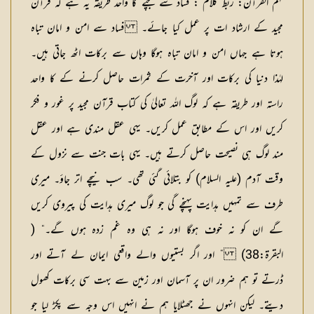
فہم القرآن: ربط کلام :
فساد سے بچنے کا واحد طریقہ یہ ہے کہ قرآن
مجید کے ارشاد ات پر عمل کیا جائے۔ فساد سے امن و امان تباہ
ہوتا ہے جہاں امن و امان تباہ ہوگا وہاں سے برکات اٹھ جاتی ہیں۔
لہٰذا دنیا کی برکات اور آخرت کے ثمرات حاصل کرنے کے کا واحد
راستہ اور طریقہ ہے کہ لوگ اللہ تعالیٰ کی کتاب قرآن مجید پر غور و فکر
کریں اور اس کے مطابق عمل کریں۔ یہی عقل مندی ہے اور عقل
مند لوگ ہی نصیحت حاصل کرتے ہیں۔ یہی بات جنت سے نزول کے
وقت آدم (علیہ السلام) کو بتلائی گئی تھی۔ سب نیچے اتر جاؤ۔ میری
طرف سے تمہیں ہدایت پہنچے گی جو لوگ میری ہدایت کی پیروی کریں
گے ان کو نہ خوف ہوگا اور نہ ہی وہ غم زدہ ہوں گے۔“ (
البقرۃ:38) ” اور اگر بستیوں والے واقعی ایمان لے آتے اور
ڈرتے تو ہم ضرور ان پر آسمان اور زمین سے بہت سی برکات کھول
دیتے۔ لیکن انہوں نے جھٹلایا ہم نے انہیں اس وجہ سے پکڑ لیا جو