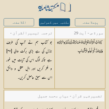
پچھلا صفحہ
مکتبہ میں کھولیں
اگلا صفحہ
سورة ص - آیت 29
ترجمہ تیسیرالقرآن -
جو کتاب ہم نے آپ کی طرف
كِتَابٌ أَنزَلْنَاهُ إِلَيْكَ مُبَارَكٌ لِّيَدَّبَّرُوا آيَاتِهِ
مولانا عبد الرحمن
نازل کی ہے بڑی برکت والی [
٣٧
]
وَلِيَتَذَكَّرَ أُولُو
الْأَلْبَابِ
کیلانی
ہے تاکہ لوگ اس کی آیات میں غور
و فکر کریں اور اہل عقل و دانش
اس سے سبق حاصل کریں۔
تفسیرفہم قرآن - میاں محمد جمیل