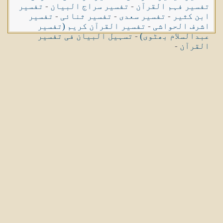
تفسیر فہم القرآن
-
تفسیر سراج البیان
-
تفسیر
ابن کثیر
-
تفسیر سعدی
-
تفسیر ثنائی
-
تفسیر
اشرف الحواشی
-
تفسیر القرآن کریم (تفسیر
عبدالسلام بھٹوی)
-
تسہیل البیان فی تفسیر
القرآن
-