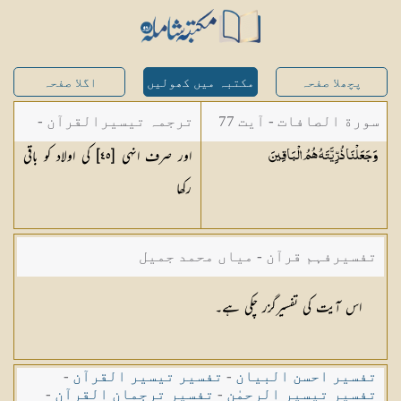
پچھلا صفحہ
مکتبہ میں کھولیں
اگلا صفحہ
سورة الصافات - آیت 77
ترجمہ تیسیرالقرآن -
اور صرف انہی [٤٥] کی اولاد کو باقی
وَجَعَلْنَا ذُرِّيَّتَهُ هُمُ
الْبَاقِينَ
مولانا عبد الرحمن
رکھا
کیلانی
تفسیرفہم قرآن - میاں محمد جمیل
اس آیت کی تفسیرگزر چکی ہے۔
تفسیر احسن البیان
-
تفسیر تیسیر القرآن
-
تفسیر تیسیر الرحمٰن
-
تفسیر ترجمان القرآن
-