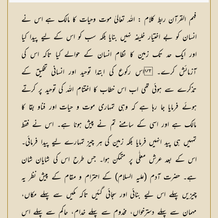
فہم القرآن
ربط کلام : اللہ تعالیٰ موت وحیات کا مالک ہے اس نے
انسان کو بے اختیار خلیفہ نہیں بنایا بلکہ سب کو اس کے لیے پیدا کیا
اور ایک حد تک زمین کا نظام انسان کے حوالے کیا تاکہ اس کی
آزمائش کرے۔ اس رکوع کی ابتدا توحید اور انسانی تخلیق کے
تذکرے سے ہوئی تھی اب اس خطاب کا اختتام اللہ کی توحید پر کرتے
ہوئے فرمایا جا رہا ہے کہ وہی تمہاری موت و حیات اور فناو بقا کا
مالک ہے اور اسی کے سامنے تم نے پیش ہونا ہے۔ اس نے فقط
تمہیں ہی پید انہیں فرمایا بلکہ زمین کی ہر چیز تمہارے لیے پیدا فرمائی۔
اس کے بعد عرش معلّٰی پر متمکن ہوا۔ جس طرح اس کی شایان شان
ہے۔ حضرت آدم (علیہ السلام) کے احترام و مقام کے پیش نظر یہ
چیزیں پہلے اس لیے بنائی اور سجائی گئیں تاکہ مکیں سے پہلے مکاں،
مہمان سے پہلے دسترخواں، مخدوم سے پہلے خدام، حاکم سے پہلے اس