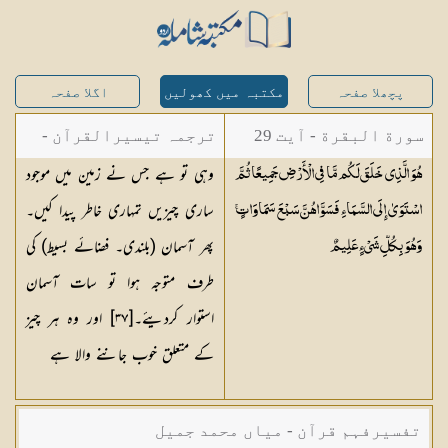
پچھلا صفحہ
مکتبہ میں کھولیں
اگلا صفحہ
سورة البقرة - آیت 29
ترجمہ تیسیرالقرآن -
وہی تو ہے جس نے زمین میں موجود
هُوَ الَّذِي خَلَقَ لَكُم مَّا فِي الْأَرْضِ جَمِيعًا ثُمَّ
مولانا عبد الرحمن
ساری چیزیں تمہاری خاطر پیدا کیں۔
اسْتَوَىٰ إِلَى السَّمَاءِ فَسَوَّاهُنَّ سَبْعَ سَمَاوَاتٍ ۚ
کیلانی
پھر آسمان (بلندی۔ فضائے بسیط) کی
وَهُوَ بِكُلِّ شَيْءٍ
عَلِيمٌ
طرف متوجہ ہوا تو سات آسمان
استوار کردیئے۔[٣٧] اور وہ ہر چیز
کے متعلق خوب جاننے والا ہے
تفسیرفہم قرآن - میاں محمد جمیل