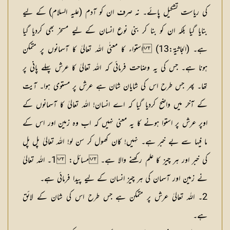
کی ریاست تشکیل پائے۔ نہ صرف ان کو آدم (علیہ السلام) کے لیے
بنایا گیا بلکہ ان کو بنا کر بنی نوع انسان کے لیے مسخر بھی کردیا گیا
ہے۔ (الجاثیۃ:13) استواء کا معنٰی اللہ تعالیٰ کا آسمانوں پر متمکن
ہونا ہے۔ جس کی یہ وضاحت فرمائی کہ اللہ تعالیٰ کا عرش پہلے پانی پر
تھا۔ پھر جس طرح اس کی شایان شان ہے عرش پر مستوی ہوا۔ آیت
کے آخر میں واضح کردیا گیا کہ اے انسان! اللہ تعالیٰ کا آسمانوں کے
اوپر عرش پر استوا ہونے کا یہ معنی نہیں کہ اب وہ زمین اور اس کے
ما فیہا سے بے خبر ہے۔ نہیں! کان کھول کر سن لو! اللہ تعالیٰ پل پل
کی خبر اور ہر چیز کا علم رکھنے والا ہے۔
مسائل
: 1۔ اللہ تعالیٰ
نے زمین اور آسمان کی ہر چیز انسان کے لیے پیدا فرمائی ہے۔
2۔ اللہ تعالیٰ عرش پر متمکن ہے جس طرح اس کی شان کے لائق
ہے۔