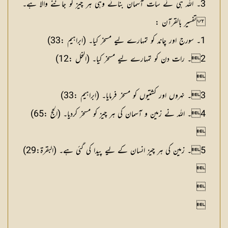
3۔ اللہ ہی نے سات آسمان بنائے وہی ہر چیز کو جاننے والا ہے۔
تفسیر با
ل
ق
آ
ن
:
1۔ سورج اور چاند کو تمہارے لیے مسخر کیا۔ (ابراہیم :33)
2۔ رات دن کو تمہارے لیے مسخر کیا۔ (النحل :12)


3۔ نہروں اور کشتیوں کو مسخر فرمایا۔ (ابراہیم :33)

4۔ اللہ نے زمین و آسمان کی ہر چیز کو مسخر کردیا۔ (الحج :65)


5۔ زمین کی ہر چیز انسان کے لیے پیدا کی گئی ہے۔ (البقرۃ:29)



