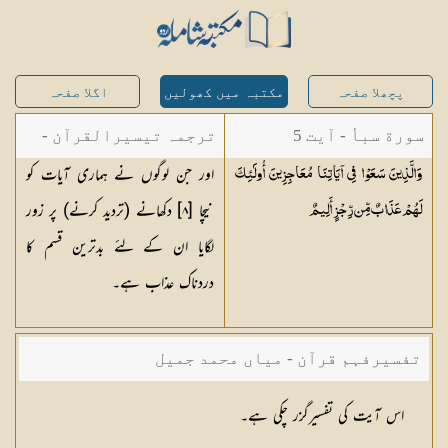
پچھلا صفحہ
مکتبہ میں کھولیں
اگلا صفحہ
سورة سبأ - آیت 5
ترجمہ تیسیرالقرآن -
اور جن لوگوں نے ہماری آیات کو
وَالَّذِينَ سَعَوْا فِي آيَاتِنَا مُعَاجِزِينَ أُولَٰئِكَ
مولانا عبد الرحمن
نیچا [٨] دکھانے (تردید کرنے) پر زور
لَهُمْ عَذَابٌ مِّن رِّجْزٍ
أَلِيمٌ
کیلانی
لگایا ان کے لئے بدترین قسم کا
دردناک عذاب ہے۔
تفسیرفہم قرآن - میاں محمد جمیل
اس آیت کی تفسیرگزر چکی ہے۔