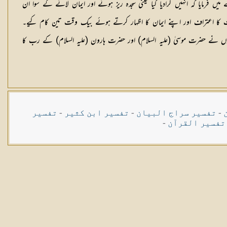
رمایا کہ انہیں گرادیا گیا یعنی سجدہ ریز ہونے اور ایمان لانے کے سوا ان
کست کا اعتراف اور اپنے ایمان کا اظہار کرتے ہوئے بیک وقت تین کام کیے۔
ون کی بجائے رب العالمین کہہ کر اپنے ایمان کا اظہار کیا۔ 3۔ مزید وضاحت کے لیے انھوں نے حضرت موسیٰ (علیہ السلام) اور حضرت ہارون (علیہ السلام) کے رب کا
-
تفسیر سراج البیان
-
تفسیر ابن کثیر
-
تفسیر
تفسیر القرآن
-