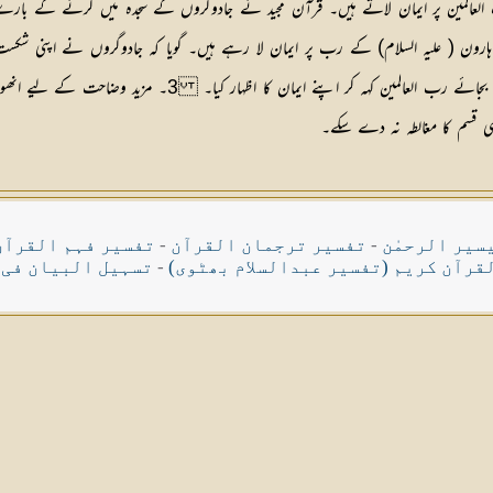
المین پر ایمان لاتے ہیں۔ قرآن مجید نے جادوگروں کے سجدہ میں گرنے کے بارے میں ف
 ہارون ( علیہ السلام) کے رب پر ایمان لا رہے ہیں۔ گویا کہ جادوگروں نے اپنی ش
1۔ انھوں نے اللہ تعالیٰ کے حضور سجدہ کیا۔ 2۔ انھوں نے فرع
ی قسم کا مغالطہ نہ دے سکے۔
سیر الرحمٰن
-
تفسیر ترجمان القرآن
-
تفسیر فہم القرآن
قرآن کریم (تفسیر عبدالسلام بھٹوی)
-
تسہیل البیان فی 