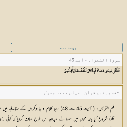
پچھلا صفحہ
سورة الشعراء - آیت 45
فَأَلْقَىٰ مُوسَىٰ عَصَاهُ فَإِذَا هِيَ تَلْقَفُ مَا
يَأْفِكُونَ
تفسیرفہم قرآن - میاں محمد جمیل
فہم القرآن:
( آیت 45 سے 48)
ربط کلام :
جادوگروں کے مقابلے میں حضرت
نگلنا شروع کیا چند لمحوں میں عصا نے میدان اس طرح صاف کردیا کہ کوئی رسی اور