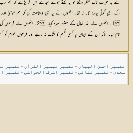
نے یہ حیرت ناک منظر دیکھا تو یہ کہتے ہوئے سجدے میں گر پڑے کہ ہم رب الع
کے لیے کوئی چارہ کار نہ تھا۔ انھوں نے یہ بھی وضاحت کی کہ ہم موسیٰ اور
نام لیا۔ تاکہ ان کے ایمان پر کسی قسم کا شک نہ رہے اور فرعون عوام کو کس
تفسیر احسن البیان
-
تفسیر تیسیر القرآن
-
تفسیر تی
سعدی
-
تفسیر ثنائی
-
تفسیر اشرف الحواشی
-
تفسیر ال