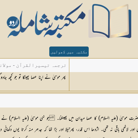
مکتبہ میں کھولیں
ترجمہ تیسیرالقرآن - مولان
پھر موسیٰ نے اپنا عصا پھینکا تو جو کچھ جاد
 موسیٰ (علیہ السلام) کا عصا میدان میں پھینکنا۔ جو نہی موسیٰ (علیہ السلام) نے اپنا
 لاٹھی باقی نہ تھی۔ اژدھا اس قدر، پھرتیلا اور بڑا تھا کہ جدھر منہ کرتا یوں دکھائی د