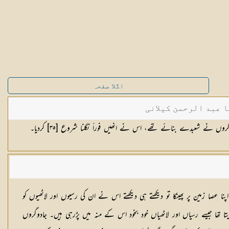
اگلا صفحہ
ا عبد الرحمن کیلانی
وگروں نے شعبدے بنائے تھے، اس نے انھیں فوراً نگلنا شروع [٣٥] کردیا۔
 عصا زمین پر پھینکا تو دیکھتے ہی دیکھتے اس نے ان کی رسیوں اور لاٹھیوں کو
یتا تھا جیسے رسیاں اور لاٹھیاں خود بخود اس کے منہ میں پڑرہی ہیں۔ جادوگروں