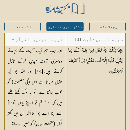
پچھلا صفحہ
مکتبہ میں کھولیں
اگلا صفحہ
سورة النحل - آیت 101
ترجمہ تیسیرالقرآن -
اور جب ہم ایک آیت کے بجائے
وَإِذَا بَدَّلْنَا آيَةً مَّكَانَ آيَةٍ ۙ وَاللَّهُ أَعْلَمُ بِمَا
مولانا عبد الرحمن
دوسری آیت تبدیل کرکے نازل
يُنَزِّلُ قَالُوا إِنَّمَا أَنتَ مُفْتَرٍ ۚ بَلْ أَكْثَرُهُمْ
کیلانی
کرتے ہیں۔[١٠٤] اور اللہ جو کچھ
لَا
يَعْلَمُونَ
نازل فرماتا ہے اس (کی مصلحت) کو
خوب جانتا ہے، تو یہ لوگ کہنے لگتے
ہیں کہ : '' تم تو اپنے پاس [١٠٥]
سے بنا لائے ہو'' حالانکہ ان میں اکثر
لوگ (حقیقت حال) کو نہیں جانتے