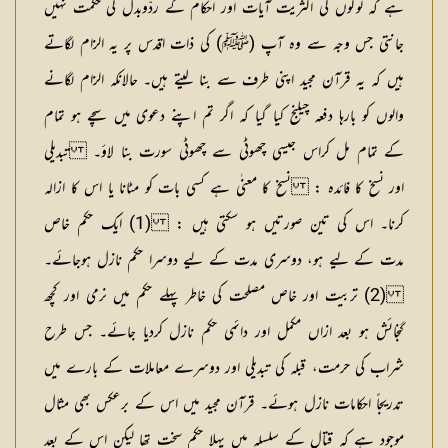
ہے کہ لوگوں کی اکثریت آیات اور احکام کے ردّوبدل کی حکمت نہیں
جانتی جس وجہ سے وہ آپ (ﷺ) کی ذات اقدس پر یہ الزام لگاتے
ہیں کہ یہ قرآن مجید اپنی طرف سے بنا لیتے ہیں۔ حالانکہ الزام لگانے
والوں کو بارہا دفعہ چیلنج کیا گیا کہ اگر تم اپنے دعوی میں سچے ہو تمام
کے تمام مل کراس جیسی چھوٹی سے چھوٹی سورت بنا لاؤ۔
تبدیلی
اور نسخ کا فائدہ :
نسخ کا معنٰی ہے کسی بات کو مٹانا یا اس کا ازالہ
کرنا۔ اس کی تین صورتیں ہو سکتی ہیں : (1) ایک حکم خاص
مدت کے لیے ہو، دوسری مدت کے لیے دوسرا حکم نازل ہوجائے۔
(2) تربیت اور خاص مصلحت کی خاطر پہلے حکم میں نرمی اور کچھ
گنجائش ہو بعد ازاں مکمل اور دائمی حکم نازل کردیا جائے۔ جس طرح
شراب کی حرمت، قبلہ کی تبدیلی اور دوسرے معاملات کے بارے میں
تدریجاً احکامات نازل ہوئے۔ قرآن مجید میں اس کے برعکس بھی مثال
موجود ہے کہ قتال کے سلسلہ میں پہلا حکم سخت تھا لیکن اس کے بعد