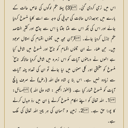
اس میں نرمی کردی گئی۔ (3) پہلا حکم لوگوں کی خاص حالت کے
بارے میں ہوبعدازاں حالات کی تبدیلی کی وجہ سے اسے کلیۃً منسوخ کردیا
جائے اور اس کی جگہ اس سے ملتا جلتا یا اس سے جامع اور کثیر المقاصد
حکم نازل کردیا جائے۔ قرآن مجید میں تینوں اقسام کی امثال موجود
ہیں۔ جن علماء نے ان تینوں اقسام کو ناسخ اور منسوخ میں شامل کیا
ہے انہوں نے درجنوں آیات کو اس زمرہ میں شامل کردیا حالانکہ ناسخ‘
منسوخ کو حقیقی اور کلی معنوں میں لیا جائے تو ان کی تعداد چند آیات
سے زیادہ نہیں ہے۔ اس بنا پر شاہ ولی اللہ (رض) نے صرف پانچ
آیات کو منسوخ شمار کیا ہے۔ (الفوز الکبیر : شاہ ولی اللہ )
مسائل:
1۔ اللہ تعالیٰ کو اپنے احکام منسوخ کرنے یا ان میں ردّ وبدل کرنے
کا پورا حق ہے۔ 2۔ زمین و آسمان کی ہر چیز اللہ تعالیٰ کی ملک
ہے۔