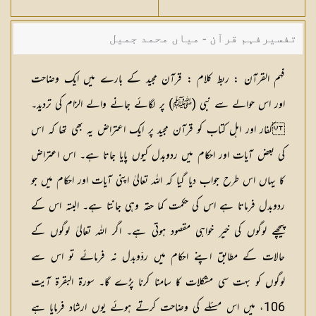
تفسیرفہم قرآن - میاں محمد جمیل
فہم القرآن : ربط کلام :
قرآن مجید کے بارے میں ایک وضاحت
اور اس حوالے سے نبی (ﷺ) پر لگائے جانے والے الزام کی تردید۔
کفار اور اہل کتاب کو قرآن مجید پر ایک اعتراض یہ بھی تھا کہ اس
کی بعض آیات اور احکام میں ردوبدل کیوں پایا جاتا ہے۔ اس اعتراض
کا یہاں اس طرح جواب دیا گیا کہ اللہ تعالیٰ اپنی آیات اور احکام میں جو
ردوبدل فرماتا ہے اس کی حکمت کما حقہ وہی جانتا ہے۔ البتہ اس کے
پیچھے لوگوں کی خیر خواہی مقصود ہوتی ہے۔ اگر اللہ تعالیٰ لوگوں کے
حالات کے مطابق اپنے احکام میں ردّوبدل نہ فرمائے تو اس سے
لوگوں کو بہت سی مشکلات کا سامنا کرنا پڑے گا۔ سورۃ البقرۃ آیت
106، میں اس مسئلے کی وضاحت کرتے ہوئے یوں ارشاد فرمایا ہے