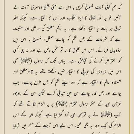
کہ ہم کوئی آیت منسوخ کریں یا اس سے ملتی جلتی دوسری آیت لے
آئیں تو یہ اللہ تعالیٰ کا اپنا انتخاب اور اس کا اختیار ہے۔ کیونکہ اللہ
تعالیٰ ہر بات پر اختیار رکھتا ہے۔ یہ حاکم مطلق کی مرضی اور مشیت
ہے کہ شریعت کے جس حکم کو چاہے معطل، منسوخ یا اس میں
ردّوبدل فرمائے۔ اس میں مخلوق کا نہ تو عمل دخل ہے اور نہ ہی کسی
کو اعتراض کرنے کی گنجائش ہے۔ یہاں تک کہ رسول (ﷺ) بھی
اس میں زیروزبر کی تبدیلی کا اختیار نہیں رکھتے تھے یہ قادرمطلق اور
شہنشاہ عالم کا اختیار ہے کہ وہ اپنے حکم کو جس طرح چاہے، جب
چاہے اور جس قدر چاہے اس میں تبدیلی کرے لیکن اس کے باوجود
قرآن مجید کے منکر رسول محترم (ﷺ) پر یہ الزام لگاتے تھے کہ
آپ (ﷺ) نے یہ قرآن مجید خود گھڑ لیا ہے۔ کیونکہ ان کے اس
الزام کی ایک وجہ یہ بھی تھی۔ اس لیے اس آیت کے آخر میں فرمایا