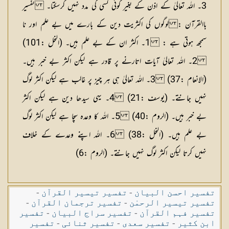
3۔ اللہ تعالیٰ کے اذن کے بغیر کوئی کسی کی مدد نہیں کرسکتا۔
تفسیر
باالقرآن : لوگوں کی اکثریت دین کے بارے میں بے علم اور نا
سمجھ ہوتی ہے :
1۔ اکثر ان کے بے علم ہیں۔ (النحل :101)
2۔ اللہ تعالیٰ آیات اتارنے پر قادر ہے لیکن اکثر بے خبر ہیں۔
(الانعام :37) 3۔ اللہ تعالیٰ ہی ہر چیز پر غالب ہے لیکن اکثر لوگ
نہیں جانتے۔ (یوسف :21) 4۔ یہی سیدھا دین ہے لیکن اکثر
بے خبر ہیں۔ (الروم :40) 5۔ اللہ کا وعدہ سچا ہے لیکن اکثر لوگ
بے علم ہیں۔ (النحل :38) 6۔ اللہ اپنے وعدے کے خلاف
نہیں کرتا لیکن اکثر لوگ نہیں جانتے۔ (الروم :6)
تفسیر احسن البیان
-
تفسیر تیسیر القرآن
-
تفسیر تیسیر الرحمٰن
-
تفسیر ترجمان القرآن
-
تفسیر فہم القرآن
-
تفسیر سراج البیان
-
تفسیر
ابن کثیر
-
تفسیر سعدی
-
تفسیر ثنائی
-
تفسیر