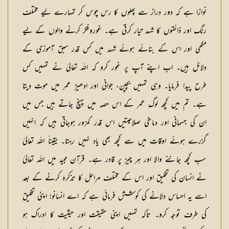
نوازا ہے کہ دور دراز سے پھلوں کا رس چوس کر تمہارے لیے مختلف
رنگ اور ذائقوں کا شہد تیار کرتی ہے۔ غوروفکر کرنے والوں کے لیے
مکھی اور اس کے بنائے ہوئے شہد میں کس قدر سبق آموزی کے
دلائل ہیں۔ اب اپنے آپ پر غور کرو کہ اللہ تعالیٰ نے تمہیں کس
طرح پیدا فرمایا۔ وہی تمہیں بچپن، جوانی اور ادھیڑ عمر میں موت دیتا
ہے۔ تم میں کچھ لوگ عمر کے اس حصہ میں پہنچ جاتے ہیں جس میں
ان کی جسمانی اور دماغی صلاحیتیں اس قدر کمزور ہوجاتی ہیں کہ انہیں
گزرے ہوئے اوقات میں سے کچھ بھی یاد نہیں رہتا۔ یقیناً اللہ تعالیٰ
سب کچھ جاننے والا اور ہر چیز پر قادر ہے۔ قرآن مجید میں اللہ تعالیٰ
نے انسان کی تخلیق اور اس کے مختلف مراحل کا تذکرہ کرنے کے بعد
اسے یہ احساس دلانے کی کوشش فرمائی ہے کہ اے انسانو! اپنی تخلیق
کی طرف توجہ کرو۔ تاکہ تمہیں اپنی حقیقت اور حیثیت کا ادراک ہو