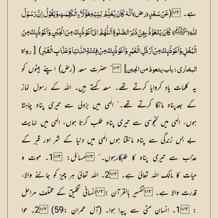
ہے۔ (
عَنْ سَعْدٍ (رض) اَنَّہٗ کَانَ یُعَلِّمُ بَنِیْہِ ھٓؤُلَآءِ الْکَلِمٰتِ وَیَقُوْلُ اِنَّ رَسُوْلَ
ﷺ
اللّٰہِ (
) کَانَ یَتَعَوَّذُ بِھِنَّ دُبُرَ الصَّلٰوۃِ اَللّٰھُمَّ انیْ اَعُوْذُبِکَ مِنَ الْجُبْنِ وَاَعُوْذُبِکَ مِنَ
) [
الْبُخْلِ وَاَعُوْذُبِکَ مِنْ اَرْذَلِ الْعُمُرِ وَاَعُوْذُبِکَ مِنْ فِتْنَۃِ الدُّنیَا وَعَذَابِ الْقَبْرِ
رواہ
] ” حضرت سعد (رض) اپنے بیٹوں کو
البخاری : باب یتعوذ من الجبن
یہ کلمات یاد کروایا کرتے تھے۔ سعد کہتے ہیں۔ اللہ کے رسول نماز
کے بعدپناہ مانگا کرتے تھے۔” الٰہی میں بزدلی سے تیری پناہ چاہتا
ہوں، الٰہی میں کنجوسی سے تیری پناہ طلب کرتا ہوں، الٰہی میں نہایت
بے بس زندگی سے پناہ مانگتا ہوں الٰہی میں دنیا کے شر اور قبر کے
عذاب سے تیری پناہ کا طلبگارہوں۔“
مسائل:
1۔ موت و
حیات کا مالک اللہ تعالیٰ ہے۔ 2۔ اللہ تعالیٰ ہر چیز کو جاننے والا،
قدرت والا ہے۔
تفسیر بالقرآن : انسانی تخلیق کے مختلف مراحل
:
1۔ انسان مٹی سے پیدا ہوا۔ (آل عمران :59) 2۔ حوا