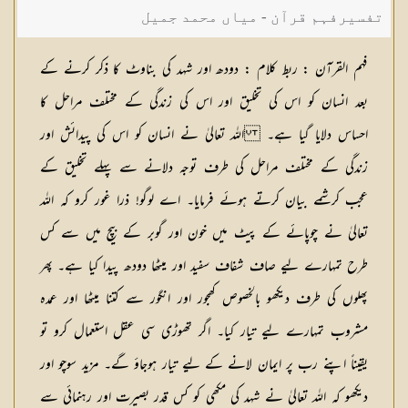
تفسیرفہم قرآن - میاں محمد جمیل
فہم القرآن : ربط کلام :
دودھ اور شہد کی بناوٹ کا ذکر کرنے کے
بعد انسان کو اس کی تخلیق اور اس کی زندگی کے مختلف مراحل کا
احساس دلایا گیا ہے۔ اللہ تعالیٰ نے انسان کو اس کی پیدائش اور
زندگی کے مختلف مراحل کی طرف توجہ دلانے سے پہلے تخلیق کے
عجب کرشمے بیان کرتے ہوئے فرمایا۔ اے لوگو! ذرا غور کرو کہ اللہ
تعالیٰ نے چوپائے کے پیٹ میں خون اور گوبر کے بیچ میں سے کس
طرح تمہارے لیے صاف شفاف سفید اور میٹھا دودھ پیدا کیا ہے۔ پھر
پھلوں کی طرف دیکھو بالخصوص کھجور اور انگور سے کتنا میٹھا اور عمدہ
مشروب تمہارے لیے تیار کیا۔ اگر تھوڑی سی عقل استعمال کرو تو
یقیناً اپنے رب پر ایمان لانے کے لیے تیار ہوجاؤ گے۔ مزید سوچو اور
دیکھو کہ اللہ تعالیٰ نے شہد کی مکھی کو کس قدر بصیرت اور رہنمائی سے