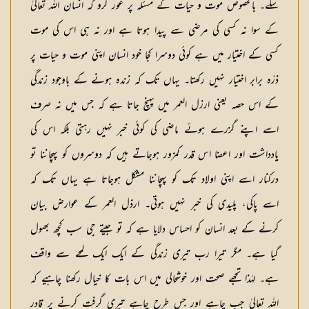
سکے۔ بالخصوص موت و حیات کے مسئلہ پر غور کرو کہ انسان اللہ تعالیٰ
کے سوا نہ کسی کی مرضی سے پیدا ہوتا ہے اور نہ ہی اس کی موت
کسی کے اختیار میں ہے کوئی دوسرا کجا خود انسان اپنی موت و حیات پر
ذرّہ برابر اختیار نہیں رکھتا۔ یہاں تک کہ زندہ ہونے کے باوجود زندگی
کے اس حصہ یعنی ارزل العمر میں پہنچ جاتا ہے کہ جس میں نہ صرف
اسے اپنے گزرے ہوئے ماضی کی کوئی خبر نہیں رہتی بلکہ اس کی
یادداشت اور اعضا اس قدر کمزور ہوجاتے ہیں کہ دوسروں کو پہچاننا تو
درکنار اسے اپنی اولاد تک کو پہچاننا مشکل ہوجاتا ہے یہاں تک کہ
اسے پاکی، پلیدی کی خبر نہیں ہوتی۔ ارذل العمر کے عوارض بیان
کرنے کے بعد انسان کو احساس دلایا ہے کہ تو جیتے جی سب کچھ بھول
گیا ہے۔ مگر تیرا رب تیری زندگی کے ایک ایک لمحے سے واقف
ہے۔ لہٰذا تجھے صحت اور خوشحالی میں اس بات کا خیال رکھنا چاہیے کہ
اللہ تعالیٰ جب چاہے اور جس طرح چاہے تیری گرفت کرنے پر قادر