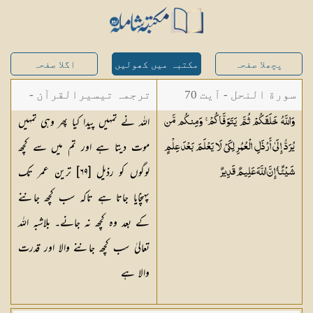
پچھلا صفحہ
مکتبہ میں کھولیں
اگلا صفحہ
سورة النحل - آیت 70
ترجمہ تیسیرالقرآن -
اللہ نے تمہیں پیدا کیا پھر وہی تمہیں
وَاللَّهُ خَلَقَكُمْ ثُمَّ يَتَوَفَّاكُمْ ۚ وَمِنكُم مَّن
مولانا عبد الرحمن
موت دیتا ہے اور تم میں سے کچھ
يُرَدُّ إِلَىٰ أَرْذَلِ الْعُمُرِ لِكَيْ لَا يَعْلَمَ بَعْدَ عِلْمٍ
کیلانی
لوگوں کو رذیل [٦٩] ترین عمر تک
شَيْئًا ۚ إِنَّ اللَّهَ عَلِيمٌ
قَدِيرٌ
پہنچایا جاتا ہے تاکہ سب کچھ جاننے
کے بعد وہ کچھ نہ جانے۔ بلاشبہ اللہ
تعالیٰ سب کچھ جاننے والا اور قدرت
والا ہے