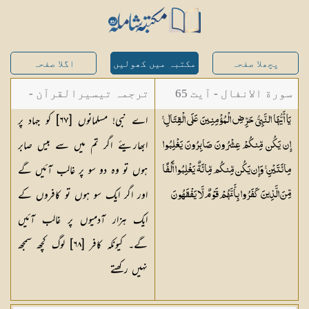
پچھلا صفحہ
مکتبہ میں کھولیں
اگلا صفحہ
سورة الانفال - آیت 65
ترجمہ تیسیرالقرآن -
اے نبی! مسلمانوں [٦٧] کو جہاد پر
يَا أَيُّهَا النَّبِيُّ حَرِّضِ الْمُؤْمِنِينَ عَلَى الْقِتَالِ ۚ
مولانا عبد الرحمن
ابھاریئے اگر تم میں سے بیس صابر
إِن يَكُن مِّنكُمْ عِشْرُونَ صَابِرُونَ يَغْلِبُوا
کیلانی
ہوں تو وہ دو سو پر غالب آئیں گے
مِائَتَيْنِ ۚ وَإِن يَكُن مِّنكُم مِّائَةٌ يَغْلِبُوا أَلْفًا
اور اگر ایک سو ہوں تو کافروں کے
مِّنَ الَّذِينَ كَفَرُوا بِأَنَّهُمْ قَوْمٌ لَّا
يَفْقَهُونَ
ایک ہزار آدمیوں پر غالب آئیں
گے۔ کیونکہ کافر [٦٨] لوگ کچھ سمجھ
نہیں رکھتے