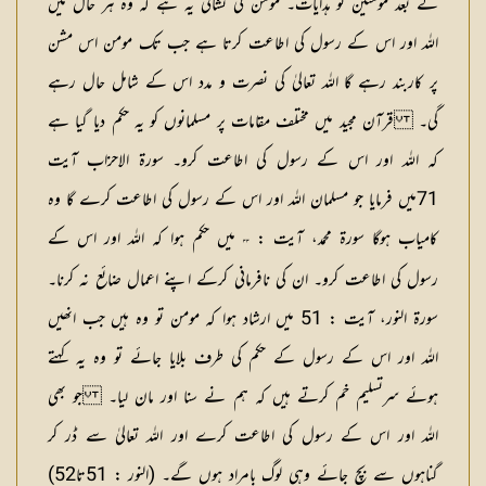
کے بعد مومنین کو ہدایات۔ مومن کی نشانی یہ ہے کہ وہ ہر حال میں
اللہ اور اس کے رسول کی اطاعت کرتا ہے جب تک مومن اس مشن
پر کاربند رہے گا اللہ تعالیٰ کی نصرت و مدد اس کے شامل حال رہے
گی۔ قرآن مجید میں مختلف مقامات پر مسلمانوں کو یہ حکم دیا گیا ہے
کہ اللہ اور اس کے رسول کی اطاعت کرو۔ سورۃ الاحزاب آیت
71میں فرمایا جو مسلمان اللہ اور اس کے رسول کی اطاعت کرے گا وہ
کامیاب ہوگا سورۃ محمد، آیت :
میں حکم ہوا کہ اللہ اور اس کے
٣٣
رسول کی اطاعت کرو۔ ان کی نافرمانی کرکے اپنے اعمال ضائع نہ کرنا۔
سورۃ النور، آیت : 51 میں ارشاد ہوا کہ مومن تو وہ ہیں جب انھیں
اللہ اور اس کے رسول کے حکم کی طرف بلایا جائے تو وہ یہ کہتے
ہوئے سرتسلیم خم کرتے ہیں کہ ہم نے سنا اور مان لیا۔ جو بھی
اللہ اور اس کے رسول کی اطاعت کرے اور اللہ تعالیٰ سے ڈر کر
گناہوں سے بچ جائے وہی لوگ بامراد ہوں گے۔ (النور : 51تا52)