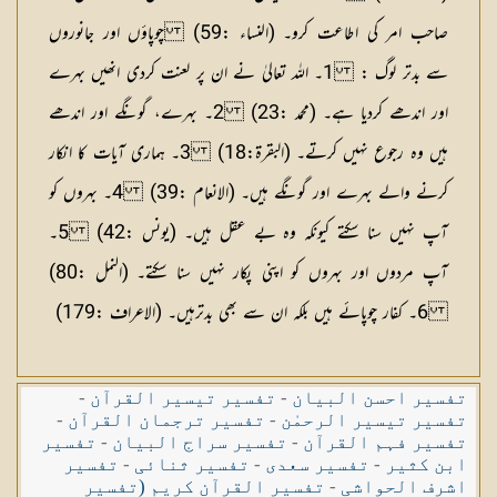
صاحب امر کی اطاعت کرو۔ (النساء :59)
چوپاؤں اور جانوروں
سے بدتر لوگ :
1۔ اللہ تعالیٰ نے ان پر لعنت کردی انھیں بہرے
اور اندھے کردیا ہے۔ (محمد :23) 2۔ بہرے، گونگے اور اندھے
ہیں وہ رجوع نہیں کرتے۔ (البقرۃ:18) 3۔ ہماری آیات کا انکار
کرنے والے بہرے اور گونگے ہیں۔ (الانعام :39) 4۔ بہروں کو
آپ نہیں سنا سکتے کیونکہ وہ بے عقل ہیں۔ (یونس :42) 5۔
آپ مردوں اور بہروں کو اپنی پکار نہیں سنا سکتے۔ (النمل :80)
6۔ کفار چوپائے ہیں بلکہ ان سے بھی بدترہیں۔ (الاعراف :179)
تفسیر احسن البیان
-
تفسیر تیسیر القرآن
-
تفسیر تیسیر الرحمٰن
-
تفسیر ترجمان القرآن
-
تفسیر فہم القرآن
-
تفسیر سراج البیان
-
تفسیر
ابن کثیر
-
تفسیر سعدی
-
تفسیر ثنائی
-
تفسیر
اشرف الحواشی
-
تفسیر القرآن کریم (تفسیر