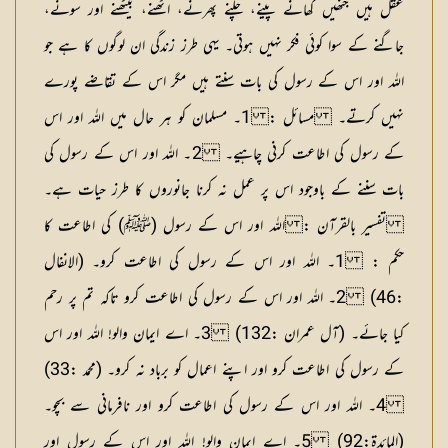
عقل ہیں جنھیں کھانے پینے، چلنے پھرنے، اٹھنے، بیٹھنے اور سونے،
جاگنے کے سوا کوئی فکر نہیں ہوتی۔ یہی طرز زندگی ان لوگوں کا ہے جو
اللہ اور اس کے رسول کی بات سنتے ہیں مگر اس کے تقاضے پورے
نہیں کرتے۔
مسائل :
1۔ مسلمان کو ہر حال میں اللہ اور اس
کے رسول کی اطاعت کرنی چاہیے۔ 2۔ اللہ اور اس کے رسول کی
بات سننے کے باوجود اس پر عمل نہ کرنا جانوروں کا طرز حیات ہے۔
تفسیر بالقرآن : اللہ اور اس کے رسول (ﷺ) کی اطاعت کا
حکم :
1۔ اللہ اور اس کے رسول کی اطاعت کرو۔ (الانفال
:46) 2۔ اللہ اور اس کے رسول کی اطاعت کرو تاکہ تم پر رحم
کیا جائے۔ (آل عمران :132) 3۔ اے ایمان والو! اللہ اور اس
کے رسول کی اطاعت کرو اور اپنے اعمال کو برباد نہ کرو۔ (محمد :33)
4۔ اللہ اور اس کے رسول کی اطاعت کرو اور نافرمانی سے بچو۔
(المائدۃ:92) 5۔ اے ایمان والو! اللہ اور اس کے رسول اور