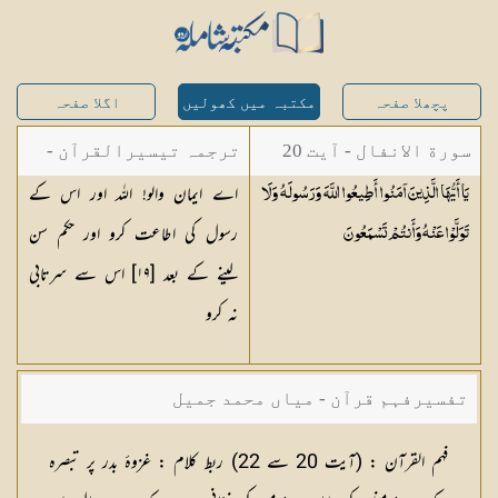
پچھلا صفحہ
مکتبہ میں کھولیں
اگلا صفحہ
سورة الانفال - آیت 20
ترجمہ تیسیرالقرآن -
اے ایمان والو! اللہ اور اس کے
يَا أَيُّهَا الَّذِينَ آمَنُوا أَطِيعُوا اللَّهَ وَرَسُولَهُ وَلَا
مولانا عبد الرحمن
رسول کی اطاعت کرو اور حکم سن
تَوَلَّوْا عَنْهُ وَأَنتُمْ
تَسْمَعُونَ
کیلانی
لینے کے بعد [١٩] اس سے سرتابی
نہ کرو
تفسیرفہم قرآن - میاں محمد جمیل
فہم القرآن :
(آیت 20 سے 22)
ربط کلام :
غزوۂ بدر پر تبصرہ