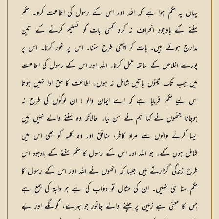
یہاں یہ حکم ہوا ہے کہ اللہ اور اس کے رسول کی اطاعت کرو۔ حکم
سننے کے باوجود انحراف نہ کرو کسی بات کو تسلیم کرنے کے تین
مدارج ہوتے ہیں۔ بات کو اچھی طرح سننا۔ اس پر غور کرنا۔ اس پر
پورے اخلاص کے ساتھ عمل کرنا۔ اللہ اور اس کے رسول کی اطاعت
میں جب تک تینوں باتیں شامل نہ ہوں۔ اطاعت کا حق ادا نہیں ہوتا
اس لیے حکم فرمایا ہے کہ اے ایمان والو ! ان لوگوں کی طرح نہ
ہوجانا جنھوں نے کہا ہم نے سن لیا۔ حالانکہ وہ سننے والے نہیں ہیں
ایسا کرنے والوں سے مراد کافر، منافق اور وہ کلمہ گو بھی اس میں
شامل ہوں گے۔ جو اللہ اور اس کے رسول کا حکم سننے کے باوجود اس
طرح زندگی گزارتے ہیں جیسا کہ انھوں نے اللہ اور اس کے رسول کا
حکم سنا ہی نہیں۔ ان کی مثال تو دوّاب کی ہے جو دابۃ کی جمع ہے
جس کا معنی ہے زمین پر چلنے والے جانور جو بہرے، گونگے اور بے