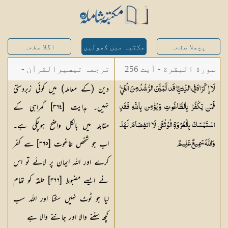
پچھلا صفحہ
مکتبہ میں کھولیں
اگلا صفحہ
سورة البقرة - آیت 256
ترجمہ تیسیرالقرآن -
دین (کے معاملہ) میں کوئی زبردستی
لَا إِكْرَاهَ فِي الدِّينِ ۖ قَد تَّبَيَّنَ الرُّشْدُ مِنَ الْغَيِّ ۚ
مولانا عبد الرحمن
نہیں۔ ہدایت [٣٦٤] گمراہی کے
فَمَن يَكْفُرْ بِالطَّاغُوتِ وَيُؤْمِن بِاللَّهِ فَقَدِ
کیلانی
مقابلہ میں بالکل واضح ہوچکی ہے۔
اسْتَمْسَكَ بِالْعُرْوَةِ الْوُثْقَىٰ لَا انفِصَامَ لَهَا ۗ
اب جو شخص طاغوت [٣٦٥] سے کفر
وَاللَّهُ سَمِيعٌ
عَلِيمٌ
کرے اور اللہ ایمان پر لائے تو اس
نے ایسے مضبوط [٣٦٦] حلقہ کو تھام
لیا جو ٹوٹ نہیں سکتا اور اللہ سب
کچھ سننے والا اور جاننے والا ہے