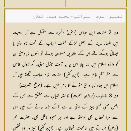
تفسیر اشرف الہواشی - محمد عبدہ لفلاح
ف 2 حضرت ابن عباس (رض) وغیرہ سے منقول ہے کہ جاہلیت
میں انصار مدینہ کے بعض لڑکے مختلف اسباب کے تحت یہو دی یا
عیسائی ہوگئے تھے ان کے والدین مسلمان ہوئے تو انہوں زبردستی ان
کو دائرہ اسلام میں لانا چاہا اس پر یہ آیت نازل ہوئی۔ گو نزول خاص
ہے مگر حکم عام ہے۔ (ابن کثیر) حضرت شاہ صاحب لکھتے ہیں کہ
اسلام میں جہاد زبر دستی منوانے کا نام نہیں ہے۔ (موضح بتصرف)
ف 3
(بروزن فعلوت) کا لفظ طغیان سے مشتق ہے جس کے
طاغوت
اصل معنی کسی چیز کے اپنی حد سے آگے بڑھ جانے کے ہیں اس
سے مرا شیطان بھی ہوسکتا ہے اور ہر معبود باطل بھی۔ حضرت عمر
(رض) فرماتے ہیں طاغوت شیطان ہے۔ (ابن کثیر) نیز ہر وہ شخص