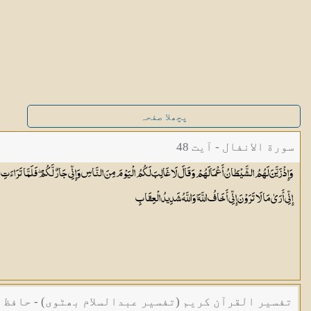
پچھلا صفحہ
سورة الانفال - آیت 48
وَإِذْ زَيَّنَ لَهُمُ الشَّيْطَانُ أَعْمَالَهُمْ وَقَالَ لَا غَالِبَ لَكُمُ الْيَوْمَ مِنَ النَّاسِ وَإِنِّي جَارٌ لَّكُمْ ۖ فَلَمَّا تَرَاءَت
إِنِّي أَرَىٰ مَا لَا تَرَوْنَ إِنِّي أَخَافُ اللَّهَ ۚ وَاللَّهُ شَدِيدُ
الْعِقَابِ
تفسیر القرآن کریم (تفسیر عبدالسلام بھٹوی) - حافظ 