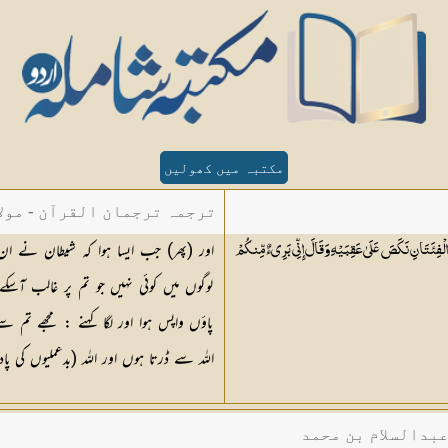
مکتبہ میں کھولیں
ترجمہ ترجمان القرآن - مولا
اور (پھر) جب ایسا ہوا کہ شیطان نے ان
ِ الْفِئَتَانِ نَكَصَ عَلَىٰ عَقِبَيْهِ وَقَالَ إِنِّي بَرِيءٌ مِّنكُمْ
لوگوں میں کوئی نہیں جو تم پر غالب آسک
پاؤں واپس ہوا اور لگا کہنے : مجھے تم 
اللہ سے ڈرتا ہوں اور اللہ (بدعملیوں کی
عبدالسلام بن محمد