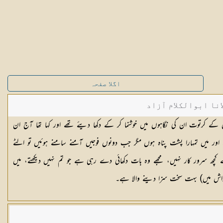
اگلا صفحہ
نا ابوالکلام آزاد
 کے کرتوت ان کی نگاہوں میں خوشنما کر کے دکھا دیئے تھے اور کہا تھا آج ان
ے اور میں تمہارا پشت پناہ ہوں مگر جب دونوں فوجیں آمنے سامنے ہوئیں تو الٹے
سے کچھ سرور کار نہیں، مجھے وہ بات دکھائی دے رہی ہے جو تم نہیں دیکھتے، میں
 پاداش میں) بہت سخت سزا دینے والا ہے۔