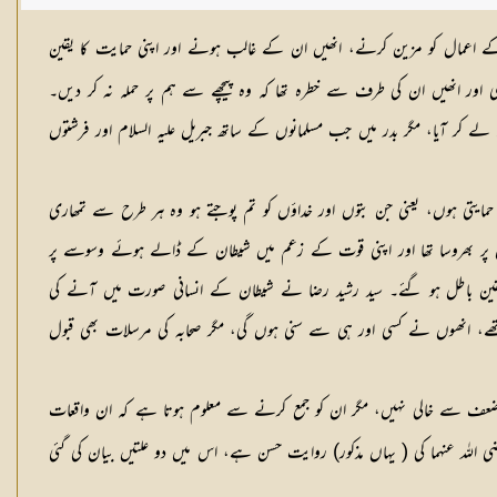
ے اعمال کو مزین کرنے، انھیں ان کے غالب ہونے اور اپنی حمایت کا یقین
ھی اور انھیں ان کی طرف سے خطرہ تھا کہ وہ پیچھے سے ہم پر حملہ نہ کر دیں۔
ے کر آیا، مگر بدر میں جب مسلمانوں کے ساتھ جبریل علیہ السلام اور فرشتوں
 حمایتی ہوں، یعنی جن بتوں اور خداؤں کو تم پوجتے ہو وہ ہر طرح سے تمھاری
ان پر بھروسا تھا اور اپنی قوت کے زعم میں شیطان کے ڈالے ہوئے وسوسے پر
یقین باطل ہو گئے۔ سید رشید رضا نے شیطان کے انسانی صورت میں آنے کی
 انھوں نے کسی اور ہی سے سنی ہوں گی، مگر صحابہ کی مرسلات بھی قبول
 ضعف سے خالی نہیں، مگر ان کو جمع کرنے سے معلوم ہوتا ہے کہ ان واقعات
ضی اللہ عنہما کی ( یہاں مذکور) روایت حسن ہے، اس میں دو علتیں بیان کی گئی