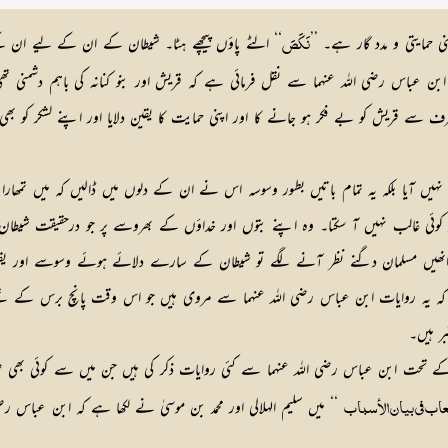
ی حمایتی و مدد گار ہے۔ ’’
‘‘ الٹے پاؤں پیچھے ہٹا۔ شیطان کے ان کے لیے ان ک
نَكَصَ
ابن عباس رضی اللہ عنہما سے نقل فرمائی ہے کہ قریش اور بنو کنانہ کی باہم دشمنی ت
 قریش کو بے فکر ہو جانے کا اور اپنی حمایت کا یقین دلایا اور اپنے لشکر کو بھی ل
نہیں آیا بلکہ یہ تمام باتیں بطور وسوسہ اس نے ان کے دلوں میں ڈالیں کہ میں تمھارا
ر کوئی غالب نہیں آ سکتا۔ وہ اپنے بتوں اور خداؤں کے بھروسے پر جو درحقیقت شیط
 بعد انھیں مسلمان دگنے نظر آنے لگے تو شیطان کے سارے دلائے ہوئے وسوسے اور 
 روایات ابن عباس رضی اللہ عنہما سے مروی ہیں جو اس وقت پانچ برس کے تھے،
ر ہیں۔
کے تحت ابن عباس رضی اللہ عنہما سے کئی روایات ذکر کی ہیں جن میں سے کوئی بھی
‘‘ میں سلیم الہلالی اور محمد بن موسیٰ نے لکھا ہے کہ ابن عباس ر
اب في بيان الأسباب