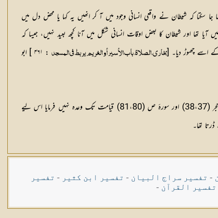
 سکتا کہ شیطان نے واقعی انسانی وجود میں آ کر انھیں یہ کہا یا محض دل میں
 آیا تھا اور شیطان کا بعض اوقات انسانی شکل میں آنا کچھ بعید نہیں، جیسا کہ
 کے اسے چھوڑ دیا۔ [
: ۴۶۱ ] ابو
بخاری، الصلاۃ، باب الأسیر أو الغریم یربط فی المسجد
: ابلیس نے اللہ تعالیٰ سے قیامت تک کے لیے مہلت مانگی تھی، اللہ تعالیٰ نے اسے اس دن تک مہلت دی جو اللہ کے علم میں ہے۔ دیکھیے سورۂ حجر (38،37) اور سورۂ ص (81،80) قیامت تک وعدہ نہیں فرمایا اس لیے
ڈرتا تھا۔
-
تفسیر سراج البیان
-
تفسیر ابن کثیر
-
تفسیر
تفسیر القرآن
-