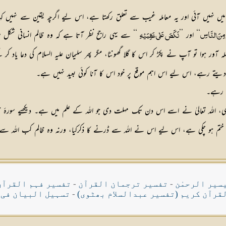
 نہیں آئی اور یہ معاملہ غیب سے تعلق رکھتا ہے، اس لیے اگرچہ یقین سے نہیں کہا جا
‘‘ اور ’’
‘‘ سے یہی راجح نظر آتا ہے کہ وہ ظالم انسانی شکل میں
َ مِنَ النَّاسِ
نَكَصَ عَلٰى عَقِبَيْهِ
ہ آور ہوا تو آپ نے پکڑ کر اس کا گلا گھونٹا، مگر پھر سلیمان علیہ السلام کی دعا یاد کر
ڑ دیتے رہے، اس لیے اس اہم موقع پر خود اس کا آنا کوئی بعید نہیں ہے۔
آ رہے۔
ت ختم ہو چکی ہے، اس لیے اس نے اللہ سے ڈرنے کا ذکرکیا، ورنہ وہ ظالم کب اللہ سے 
سیر الرحمٰن
-
تفسیر ترجمان القرآن
-
تفسیر فہم القرآن
قرآن کریم (تفسیر عبدالسلام بھٹوی)
-
تسہیل البیان فی 