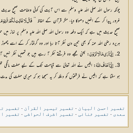
چونکہ رسول اللہ صلی اللہ علیہ وسلم سے اس آیت کی کوئی وضاحت صحیح حدیث میں
غرور پیدا کر کے انھیں دھوکا دیا، مگر قرآن کے الفاظ ’’
قَالَ لَا غَالِبَ لَكُمُ الْيَوْم
صحیح حدیث میں ہے کہ ایک دفعہ وہ رسول اللہ صلی اللہ علیہ وسلم پر نماز میں حمل
ہریرہ رضی اللہ عنہ کو بھی تین دن نظر آتا رہا اور وہ گرفتار کر کے اسے چھو
2۔
: یعنی مجھے وہ فرشتے نظر آ رہے ہیں جو تمھیں نظر نہیں 
اِنِّيْ اَرٰى مَا لَا تَرَوْنَ
3۔
اِنِّيْ اَخَافُ اللّٰهَ
ہو سکتا ہے کہ ابلیس نے فرشتوں کو دیکھ کر یہ سمجھا ہو کہ میری مہلت کی مد
تفسیر احسن البیان
-
تفسیر تیسیر القرآن
-
تفسیر تی
سعدی
-
تفسیر ثنائی
-
تفسیر اشرف الحواشی
-
تفسیر ال