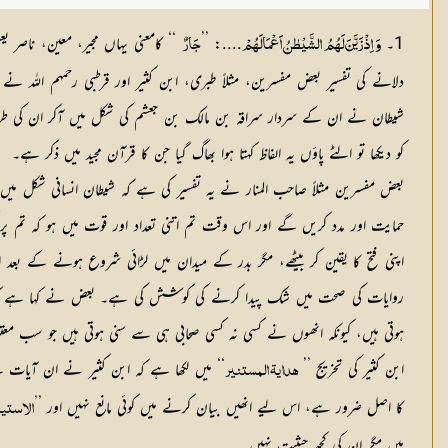
1۔
....: ’’
‘‘ کامعنی یہاں مجیر، معین، ناصر یعن
وَ اِذْ زَيَّنَ لَهُمُ الشَّيْطٰنُ اَعْمَالَهُمْ
جَارٌ
دلانے کی تفسیر بعض مفسرین، مثلاً طبری، ابن کثیر اور قرطبی رحمہم اللہ نے 
شیطان نے ان کے سردار سراقہ بن مالک بن جعشم کی شکل میں آکر ان کی طرف سے
کو دیکھا تو الٹے پاؤں یہ الفاظ کہتا ہوا بھاگ گیا جن کا قرآن مجید میں ذکر ہے۔
بعض مفسرین مثلاً صاحب المنار نے یہ تفسیر کی ہے کہ شیطان انسانی شکل میں 
حمایت اور مدد کریں گے اور اس وقت تم اتنی تعداد اور قوت میں ہو کہ تم پ
اپنی فتح کا یقین کر بیٹھے، مگر بدر کے میدان میں لڑائی شروع ہونے کے
روایات کی صحت میں شک پیدا کرنے کی کوشش کی ہے۔ بعض نے کہا ہے کہ یہ
ہوتی ہیں، کیونکہ انھوں نے کسی نہ کسی صحابی ہی سے سنی ہوتی ہیں جو سب معتب
ابن کثیر کی تخریج ’’
‘‘ میں لکھا ہے کہ ابن کثیر نے ان آیات 
هداية المستنير
کا اصل ضرور ہے، اس لیے انھیں بیان کرنے میں کوئی مانع نہیں اور ’’
الاستيع
ہیں مگر ان کی کچھ حیثیت نہیں۔