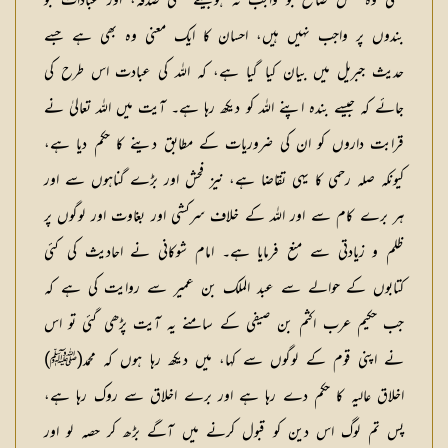
یعنی وہ عمل صالح جو واجب نہ ہوجیسے نفلی صدقہ، اور عبادات جو
بندوں پر واجب نہیں ہیں، احسان کا ایک معنی وہ بھی ہے جسے
حدیث جبریل میں بیان کیا گیا ہے، کہ اللہ کی عبادت اس طرح کی
جائے کہ جیسے بندہ اپنے اللہ کو دیکھ رہا ہے۔ آیت میں اللہ تعالیٰ نے
قرابت داروں کو ان کی ضروریات کے مطابق دینے کا حکم دیا ہے،
کیونکہ صلہ رحمی کا یہی تقاضا ہے، نیز فحش اور بڑے گناہوں سے اور
ہر برے کام سے اور اللہ کے خلاف سرکشی اور بغاوت اور لوگوں پر
ظلم و زیادتی سے منع فرمایا ہے۔ امام شوکانی نے احادیث کی کئی
کتابوں کے حوالے سے عبد الملک بن عمیر سے روایت کی ہے کہ
جب حکیم عرب اکثم بن صیفی کے سامنے یہ آیت پڑھی گئی تو اس
نے اپنی قوم کے لوگوں سے کہا، میں دیکھ رہا ہوں کہ محمد(ﷺ)
اخلاق عالیہ کا حکم دے رہا ہے اور برے اخلاق سے روک رہا ہے،
پس تم لوگ اس دین کو قبول کرنے میں آگے بڑھ کر حصہ لو اور