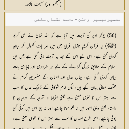
(سمجھو اور) نصیحت پکڑو۔
تفسیرتیسیرارحمٰن - محمد لقمان سلفی
(
56
) چونکہ اوپر کی آیت میں آیا ہے کہ اللہ تعالیٰ نے نبی کریم
(ﷺ) پر قرآن کریم نازل فرمایا جس میں ہر بات کھول کر بیان
کردی گئی ہے، اسی لیے اس کے بعد یہ آیت لائی گئی ہے جس میں
اسلام کے مطابق زندگی گزارنے کے لیے ہر ضروری اور بنیادی بات
بیان کردی گئی ہے، یہاں عدل اور احسان کے مفسرین کرام نے
مختلف معانی بیان کیے ہیں، لیکن امام شوکانی کے نزدیک عدل کا سب
سے بہتر اس کا لغوی معنی ہے یعنی افراط و تفریط کے درمیان کا
راستہ، یعنی دینی امور میں نہ غلو ہونا چاہیے اور نہ ہی اس میں کوئی کمی
ہونی چاہیے، اسی طرح احسان کا سب سے بہتر اس کا لغوی معنی ہے،