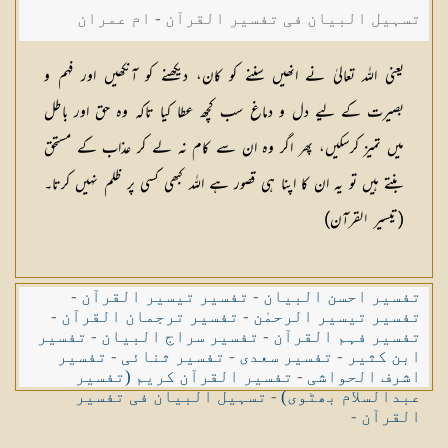
تسہیل البیان فی تفسیر القرآن - ام عمران
شکیلہ بنت میاں فضل حسین
یعنی اللہ تعالیٰ نے انھیں سننے کو کان، دیکھنے کو آنکھیں اور فہم و
بصیرت کے لیے دل و دماغ سب کچھ عطا کیا تاکہ وہ حق اور باطل
میں تمیز کرسکیں، پھر اگر وہ ان سے کام نہ لے کر عذاب کے مستحق
بنتے ہیں تو یہ ان کا اپنا ہی قصور ہے اللہ کبھی کسی پر ظلم نہیں کرتا۔
(تیسیر ۱لقرآن)
تفسیر احسن البیان
-
تفسیر تیسیر القرآن
-
تفسیر تیسیر الرحمٰن
-
تفسیر ترجمان القرآن
-
تفسیر فہم القرآن
-
تفسیر سراج البیان
-
تفسیر
ابن کثیر
-
تفسیر سعدی
-
تفسیر ثنائی
-
تفسیر
اشرف الحواشی
-
تفسیر القرآن کریم (تفسیر
عبدالسلام بھٹوی)
-
تسہیل البیان فی تفسیر
القرآن
-