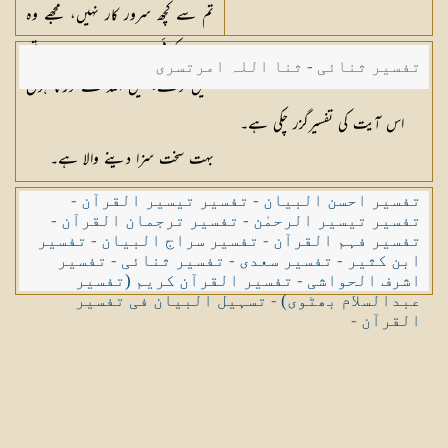
تم سے کچھ سرور کار نہیں، مجھے وہ
بات دکھائی دے رہی ہے جو تم
تفسیر ثنائی - ثنا اللہ امرتسری
نہیں دیکھتے، میں اللہ سے ڈرتا ہوں
اور اللہ (بدعملیوں کی پاداش میں)
اس آیت کی تفسیرگزر چکی ہے۔
بہت سخت سزا دینے والا ہے۔
تفسیر احسن البیان
-
تفسیر تیسیر القرآن
-
تفسیر تیسیر الرحمٰن
-
تفسیر ترجمان القرآن
-
تفسیر فہم القرآن
-
تفسیر سراج البیان
-
تفسیر
ابن کثیر
-
تفسیر سعدی
-
تفسیر ثنائی
-
تفسیر
اشرف الحواشی
-
تفسیر القرآن کریم (تفسیر
عبدالسلام بھٹوی)
-
تسہیل البیان فی تفسیر
القرآن
-