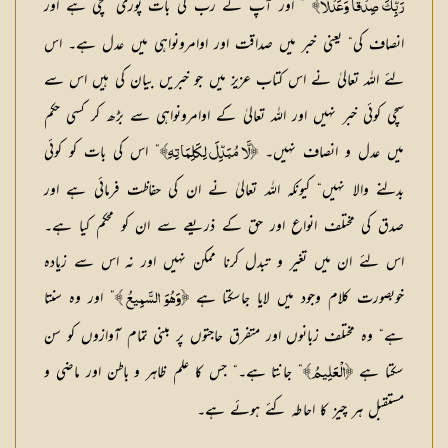
” اور آپ کے رب کی بات پوری سچی ہے اور
رَبِّكَ صِدْقًا وَعَدْلًا﴾
انصاف کی“ یعنی خبر میں صداقت اور اوامرونواہی میں عدل ہے۔ اس
لئے اللہ تعالیٰ نے اس کتاب عزیز میں جو خبریں بیان کی ہیں اس سے
سچی کوئی خبر نہیں اور اللہ تعالیٰ کے اوامرونواہی سے بڑھ کر کسی حکم
میں عدل و انصاف نہیں۔
” اس کی بات کو کوئی
﴿لَّا مُبَدِّلَ لِكَلِمَاتِهِ﴾
بدلنے والا نہیں“ کیونکہ اللہ تعالیٰ نے ان کی حفاظت فرمائی ہے اور
صدق کی مختلف انواع اور حق کے ذریعے سے ان کو محکم کیا ہے۔
اس لئے ان میں تغیر و تبدل کرنا ممکن نہیں اور نہ اس سے زیادہ
خوبصورت کلام وجود میں لایا جاسکتا ہے
” اور وہ سنتا
﴿وَهُوَ السَّمِيعُ ﴾
ہے“ وہ مختلف زبانوں اور متفرق حاجتوں پر مبنی تمام آوازوں کو سن
سکتا ہے
” جانتا ہے۔“ جس کا علم ظاہر و باطن اور ماضی و
﴿الْعَلِيمُ﴾
مستقبل ہر چیز کا احاطہ کئے ہوئے ہے۔