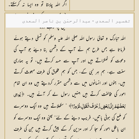
اگر اللہ چاہتا تو وہ ایسا نہ کرسکتے۔
(٥١) لہذا ان کو اپنی افترا پردازیوں
تفسیر السعدی - عبدالرحمٰن بن ناصر السعدی
میں پڑا رہنے دو۔
اللہ تبارک و تعالیٰ رسول اللہ صلی اللہ علیہ وسلم کو تسلی دیتے ہوئے
فرماتا ہے جس طرح ہم نے آپ کے دشمن بنا دیئے جو آپ کی
دعوت کو ٹھکراتے ہیں اور آپ سے حسد کرتے ہیں، تو یہ ہماری
سنت ہے، ہم ہر نبی کے، جس کو ہم مخلوق کی طرف مبعوث کرتے
ہیں، جنوں اور انسانوں میں سے دشمن مقرر کردیتے ہیں وہ ان تمام
امور کی مخالفت کرتے ہیں جنہیں رسول لے کر آئے ہیں۔
﴿ يُوحِي
” سکھلاتے ہیں وہ ایک دوسرے
بَعْضُهُمْ إِلَىٰ بَعْضٍ زُخْرُفَ الْقَوْلِ غُرُورًا ۚ﴾
کو ملمع کی ہوئی باتیں، فریب دینے کے لئے“ یعنی وہ ایک دوسرے کو
ان باطل امور کو سجا کر اور مزین کر کے پیش کرتے ہیں جن کی طرف