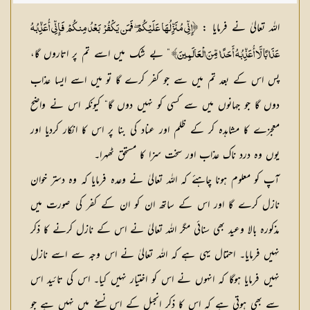
اللہ تعالیٰ نے فرمایا :
﴿إِنِّي مُنَزِّلُهَا عَلَيْكُمْ ۖ فَمَن يَكْفُرْ بَعْدُ مِنكُمْ فَإِنِّي أُعَذِّبُهُ
” بے شک میں اسے تم پر اتاروں گا،
عَذَابًا لَّا أُعَذِّبُهُ أَحَدًا مِّنَ الْعَالَمِينَ﴾
پس اس کے بعد تم میں سے جو کفر کرے گا تو میں اسے ایسا عذاب
دوں گا جو جہانوں میں سے کسی کو نہیں دوں گا“ کیونکہ اس نے واضح
معجزے کا مشاہدہ کر کے ظلم اور عناد کی بنا پر اس کا انکار کردیا اور
یوں وہ درد ناک عذاب اور سخت سزا کا مستحق ٹھہرا۔
آپ کو معلوم ہونا چاہئے کہ اللہ تعالیٰ نے وعدہ فرمایا کہ وہ دستر خوان
نازل کرے گا اور اس کے ساتھ ان کو ان کے کفر کی صورت میں
مذکورہ بالا وعید بھی سنائی مگر اللہ تعالیٰ نے اس کے نازل کرنے کا ذکر
نہیں فرمایا۔ احتمال یہی ہے کہ اللہ تعالیٰ نے اس وجہ سے اسے نازل
نہیں فرمایا ہوگا کہ انہوں نے اس کو اختیار نہیں کیا۔ اس کی تائید اس
سے بھی ہوتی ہے کہ اس کا ذکر انجیل کے اس نسخے میں نہیں ہے جو