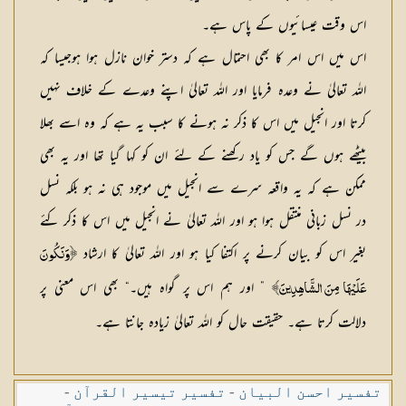
اس وقت عیسائیوں کے پاس ہے۔
اس میں اس امر کا بھی احتمال ہے کہ دستر خوان نازل ہوا ہوجیسا کہ
اللہ تعالیٰ نے وعدہ فرمایا اور اللہ تعالیٰ اپنے وعدے کے خلاف نہیں
کرتا اور انجیل میں اس کا ذکر نہ ہونے کا سبب یہ ہے کہ وہ اسے بھلا
بیٹھے ہوں گے جس کو یاد رکھنے کے لئے ان کو کہا گیا تھا اور یہ بھی
ممکن ہے کہ یہ واقعہ سرے سے انجیل میں موجود ہی نہ ہو بلکہ نسل
در نسل زبانی منتقل ہوا ہو اور اللہ تعالیٰ نے انجیل میں اس کا ذکر کئے
بغیر اس کو بیان کرنے پر اکتفا کیا ہو اور اللہ تعالیٰ کا ارشاد
﴿وَنَكُونَ
” اور ہم اس پر گواہ ہیں۔“ بھی اس معنی پر
عَلَيْهَا مِنَ الشَّاهِدِينَ﴾
دلالت کرتا ہے۔ حقیقت حال کو اللہ تعالیٰ زیادہ جانتا ہے۔
تفسیر احسن البیان
-
تفسیر تیسیر القرآن
-