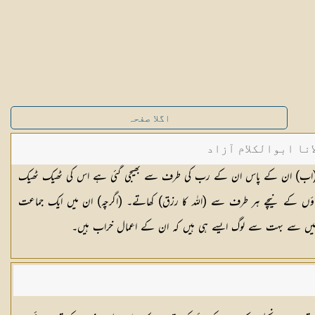
اگلا صفحہ
نا ابوالکلام آزاد
کتاب (اب) ان کے پاس ان کے رب کی طرف سے بھیجی گئی ہے اس کی ٹھیک ٹھیک
 پاؤں کے نیچے ہر طرف سے (اللہ کا رزق) کھاتے۔ (اگرچہ) ان میں ایک جماعت
ن میں سے بہت سے لوگ ایسے ہی ہیں کہ ان کے اعمال خراب ہیں۔