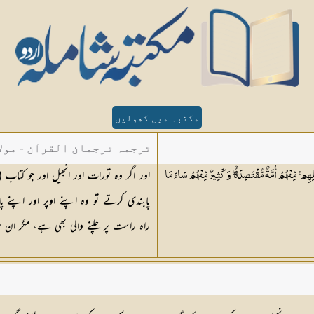
مکتبہ میں کھولیں
ترجمہ ترجمان القرآن - مولا
اور اگر وہ تورات اور انجیل اور جو 
ِهِم ۚ مِّنْهُمْ أُمَّةٌ مُّقْتَصِدَةٌ ۖ وَكَثِيرٌ مِّنْهُمْ سَاءَ مَا
پابندی کرتے تو وہ اپنے اوپر اور اپنے
راہ راست پر چلنے والی بھی ہے، مگر ا