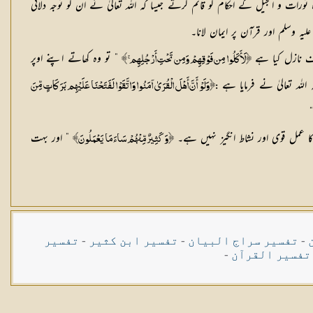
ات و انجیل کے احکام کو قائم کرتے جیسا کہ اللہ تعالیٰ نے ان کو توجہ دلائی
یہ وسلم اور قرآن پر ایمان لانا۔
رف نازل کیا ہے
” تو وہ کھاتے اپنے اوپر
﴿لَأَكَلُوا مِن فَوْقِهِمْ وَمِن تَحْتِ أَرْجُلِهِم ۚ ﴾
للہ تعالیٰ نے فرمایا ہے
:﴿وَلَوْ أَنَّ أَهْلَ الْقُرَىٰ آمَنُوا وَاتَّقَوْا لَفَتَحْنَا عَلَيْهِم بَرَكَاتٍ مِّنَ
کا عمل قوی اور نشاط انگیز نہیں ہے۔
” اور بہت
﴿وَكَثِيرٌ مِّنْهُمْ سَاءَ مَا يَعْمَلُونَ﴾
-
تفسیر سراج البیان
-
تفسیر ابن کثیر
-
تفسیر
تفسیر القرآن
-