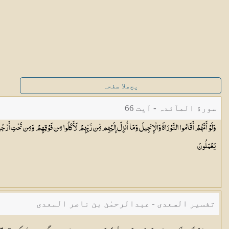
پچھلا صفحہ
سورة المآئدہ - آیت 66
وَلَوْ أَنَّهُمْ أَقَامُوا التَّوْرَاةَ وَالْإِنجِيلَ وَمَا أُنزِلَ إِلَيْهِم مِّن رَّبِّهِمْ لَأَكَلُوا مِن فَوْقِهِمْ وَمِن تَحْتِ أَرْجُل
يَعْمَلُونَ
تفسیر السعدی - عبدالرحمٰن بن ناصر السعدی