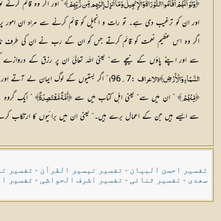
” اور اگر وہ قائم کرتے ت
﴿وَلَوْ أَنَّهُمْ أَقَامُوا التَّوْرَاةَ وَالْإِنجِيلَ وَمَا أُنزِلَ إِلَيْهِم مِّن رَّبِّهِمْ﴾
اور ان کو ترغیب دی ہے۔ تو رات و انجیل کو قائم کرنے سے مراد ان امور پر ای
اگر وہ اس عظیم نعمت کو قائم کرتے جس کو ان کے رب نے ان کی طرف نازل ف
سے اور اپنے پاؤں کے نیچے سے“ یعنی اللہ تعالیٰ ان پر رزق کے دروازے کھو
:7؍96
” اگر بستیوں کے لوگ ایمان لے آتے اور ت
السَّمَاءِ وَالْأَرْضِ﴾(الاعراف
)
” ان میں سے“ یعنی اہل کتاب میں سے
” ایک گروہ ہے
﴿مِّنْهُمْ ﴾
﴿أُمَّةٌ مُّقْتَصِدَةٌ﴾
سے ایسے ہیں جن کے اعمال برے ہیں۔“ یعنی ان میں برائیوں کا ارتکاب کر
تفسیر احسن البیان
-
تفسیر تیسیر القرآن
-
تفسیر تی
سعدی
-
تفسیر ثنائی
-
تفسیر اشرف الحواشی
-
تفسیر ال