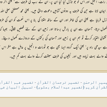
و رات، انجیل اور اس کو جو نازل کیا گیا ان پر، ان کے رب کی طرف سے“ یعنی اگر وہ تور
مان لانا ہے جن کی طرف یہ دونوں کتابیں دعوت دیتی ہیں۔ یعنی محمد مصطفی صلی اللہ عل
رمایا ہے یعنی ان کی خاطر اور ان کے ساتھ اعتنا کی بنا پر اس نعمت کو ان کی ط
ل دیتا، آسمان سے ان پر بارش برساتا اور زمین ان کے لئے فصلیں اگاتی۔ جیسا کہ ا
قویٰ اختیار کرتے تو ہم ان پر زمین اور آسمان کی برکتوں کے دروازے کھول دیتے۔ “
 سیدھی راہ پر“ یعنی ایک گروہ ایسا بھی ہے جو تورات و انجیل پر عامل ہے مگر اس 
نے والے بہت زیادہ ہیں اور نیکیوں کی طرف سبقت کرنے والے بہت کم ہیں۔
سیر الرحمٰن
-
تفسیر ترجمان القرآن
-
تفسیر فہم القرآن
قرآن کریم (تفسیر عبدالسلام بھٹوی)
-
تسہیل البیان فی 