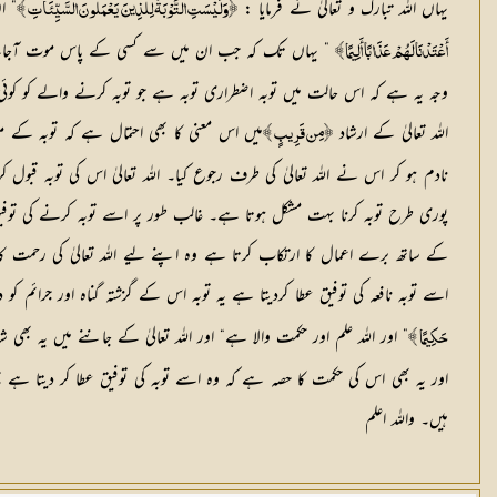
یہاں اللہ تبارک و تعالیٰ نے فرمایا :
” ا
﴿وَلَيْسَتِ التَّوْبَةُ لِلَّذِينَ يَعْمَلُونَ السَّيِّئَاتِ ﴾
” یہاں تک کہ جب ان میں سے کسی کے پاس موت آجائے تو 
أَعْتَدْنَا لَهُمْ عَذَابًا أَلِيمًا ﴾
وجہ یہ ہے کہ اس حالت میں توبہ اضطراری توبہ ہے جو توبہ کرنے والے کو کوئی 
اللہ تعالیٰ کے ارشاد
میں اس معنی کا بھی احتمال ہے کہ توبہ کے 
﴿مِن قَرِيبٍ ﴾
نادم ہو کر اس نے اللہ تعالیٰ کی طرف رجوع کیا۔ اللہ تعالیٰ اس کی توبہ 
پوری طرح توبہ کرنا بہت مشکل ہوتا ہے۔ غالب طور پر اسے توبہ کرنے کی توفیق 
کے ساتھ برے اعمال کا ارتکاب کرتا ہے وہ اپنے لیے اللہ تعالیٰ کی رحمت کا درو
اسے توبہ نافعہ کی توفیق عطا کردیتا ہے یہ توبہ اس کے گزشتہ گناہ اور جرائم 
” اور اللہ علم اور حکمت والا ہے“ اور اللہ تعالیٰ کے جاننے میں یہ بھ
حَكِيمًا ﴾
اور یہ بھی اس کی حکمت کا حصہ ہے کہ وہ اسے توبہ کی توفیق عطا کر دیتا ہے 
ہیں۔ واللہ اعلم