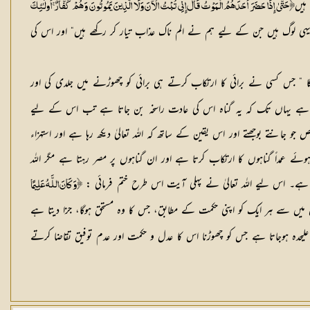
ہیں
﴿حَتَّىٰ إِذَا حَضَرَ أَحَدَهُمُ الْمَوْتُ قَالَ إِنِّي تُبْتُ الْآنَ وَلَا الَّذِينَ يَمُوتُونَ وَهُمْ كُفَّارٌ ۚ أُولَـٰئِكَ
ی لوگ ہیں جن کے لیے ہم نے الم ناک عذاب تیار کر رکھے ہیں“ اور اس کی
” جس کسی نے برائی کا ارتکاب کرتے ہی برائی کو چھوڑنے میں جلدی کی اور
 رہتا ہے یہاں تک کہ یہ گناہ اس کی عادت راسخہ بن جاتا ہے تب اس کے لیے
جانتے بوجھتے اور اس یقین کے ساتھ کہ اللہ تعالیٰ دیکھ رہا ہے اور استہزاء
ہوئے عمداً گناہوں کا ارتکاب کرتا ہے اور ان گناہوں پر مصر رہتا ہے مگر اللہ
وتی ہے۔ اس لیے اللہ تعالیٰ نے پہلی آیت اس طرح ختم فرمائی :
﴿وَكَانَ اللَّـهُ عَلِيمًا
ان میں سے ہر ایک کو اپنی حکمت کے مطابق، جس کا وہ مستحق ہوگا، جزا دیتا ہے
لیحدہ ہوجاتا ہے جس کو چھوڑنا اس کا عدل و حکمت اور عدم توفیق تقاضا کرتے