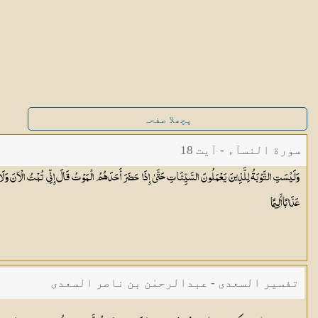
پچھلا صفحہ
سورة النسآء - آیت 18
وَلَيْسَتِ التَّوْبَةُ لِلَّذِينَ يَعْمَلُونَ السَّيِّئَاتِ حَتَّىٰ إِذَا حَضَرَ أَحَدَهُمُ الْمَوْتُ قَالَ إِنِّي تُبْتُ الْآنَ وَلَا 
عَذَابًا
أَلِيمًا
تفسیر السعدی - عبدالرحمٰن بن ناصر السعدی