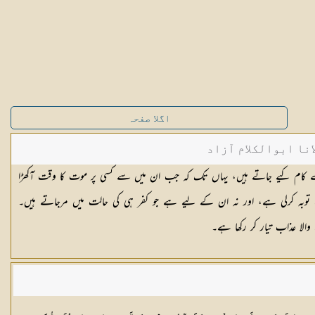
اگلا صفحہ
نا ابوالکلام آزاد
رے کام کیے جاتے ہیں، یہاں تک کہ جب ان میں سے کسی پر موت کا وقت آکھڑا
توبہ کرلی ہے، اور نہ ان کے لیے ہے جو کفر ہی کی حالت میں مرجاتے ہیں۔
الا عذاب تیار کر رکھا ہے۔