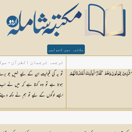
مکتبہ میں کھولیں
ترجمہ ترجمان القرآن - مولا
تو بہ کی قبولیت ان کے لیے نہیں جو ب
الَّذِينَ يَمُوتُونَ وَهُمْ كُفَّارٌ ۚ أُولَٰئِكَ أَعْتَدْنَا لَهُمْ
ہوتا ہے تو وہ کہتا ہے کہ میں نے اب 
ایسے لوگوں کے لیے تو ہم نے دکھ دینے و