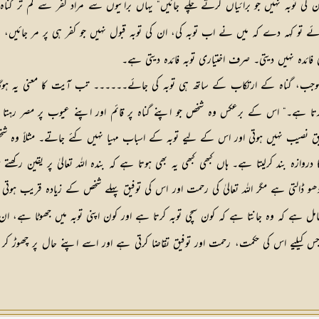
ن کی توبہ نہیں جو برائیاں کرتے چلے جائیں“ یہاں برائیوں سے مراد کفر سے کم تر گناہ 
کہہ دے کہ میں نے اب توبہ کی، ان کی توبہ قبول نہیں جو کفر ہی پر مر جائیں، یہ
فائدہ نہیں دیتی۔ صرف اختیاری توبہ فائدہ دیتی ہے۔
موجب، گناہ کے ارتکاب کے ساتھ ہی توبہ کی جائے۔۔۔۔۔۔ تب آیت کا معنی یہ ہوگا 
قبول کرتا ہے۔“ اس کے برعکس وہ شخص جو اپنے گناہ پر قائم اور اپنے عیوب پر مصر
نصیب نہیں ہوتی اور اس کے لیے توبہ کے اسباب مہیا نہیں کئے جاتے۔ مثلاً وہ شخص جو 
ازہ بند کرلیتا ہے۔ ہاں کبھی کبھی یہ بھی ہوتا ہے کہ بندہ اللہ تعالیٰ پر یقین رکھتے 
کو دھو ڈالتی ہے مگر اللہ تعالیٰ کی رحمت اور اس کی توفیق پہلے شخص کے زیادہ قریب ہ
ی شامل ہے کہ وہ جانتا ہے کہ کون سچی توبہ کرتا ہے اور کون اپنی توبہ میں جھوٹا ہے، 
جس کیلیے اس کی حکمت، رحمت اور توفیق تقاضا کرتی ہے اور اسے اپنے حال پر چھوڑ کر ع