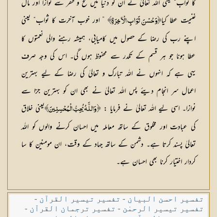
کا ثواب“ یعنی اللہ تعالیٰ نے ان کو دنیا میں فتح و ظفر سے نوازا اور مال
غنیمت عطا کیا
” اور خوب آخرت کا ثواب“ یعنی
﴿وَحُسْنَ ثَوَابِ الْآخِرَةِ﴾
اپنے رب کی رضا کے حصول میں کامیابی، ہمیشہ رہنے والی نعمتوں کا
عطا ہونا جو ہر قسم کے تکدر سے محفوظ ہوں گی۔ اس کی وجہ صرف
یہی ہے کہ انہوں نے اللہ تبارک و تعالیٰ کی رضا کے لیے بہترین
اعمال سر انجام دیئے پس اللہ تعالیٰ نے بھی ان کو بہترین جزا سے
نوازا۔ اسی لیے اللہ تعالیٰ نے فرمایا :
یعنی خلاق
﴿ وَاللَّـهُ يُحِبُّ الْمُحْسِنِينَ﴾
کی عبادت اور مخلوق کے ساتھ معاملہ میں احسان کرنے والوں کو اللہ
تعالیٰ پسند کرتا ہے۔ دشمن کے ساتھ جہاد کے وقت، ان مومنین کا سا
کردار اختیار کرنا بھی احسان ہے۔
تفسیر احسن البیان
-
تفسیر تیسیر القرآن
-
تفسیر تیسیر الرحمٰن
-
تفسیر ترجمان القرآن
-