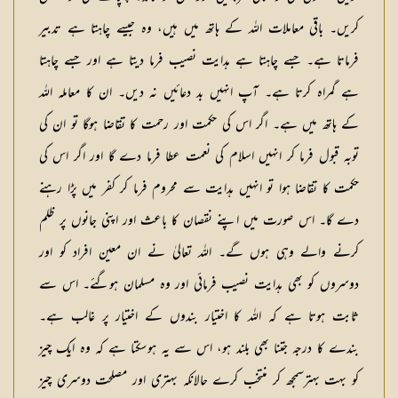
کریں۔ باقی معاملات اللہ کے ہاتھ میں ہیں، وہ جیسے چاہتا ہے تدبیر
فرماتا ہے۔ جسے چاہتا ہے ہدایت نصیب فرما دیتا ہے اور جسے چاہتا
ہے گمراہ کرتا ہے۔ آپ انہیں بد دعائیں نہ دیں۔ ان کا معاملہ اللہ
کے ہاتھ میں ہے۔ اگر اس کی حکمت اور رحمت کا تقاضا ہوگا تو ان کی
توبہ قبول فرما کر انہیں اسلام کی نعمت عطا فرما دے گا اور اگر اس کی
حکمت کا تقاضا ہوا تو انہیں ہدایت سے محروم فرما کر کفر میں پڑا رہنے
دے گا۔ اس صورت میں اپنے نقصان کا باعث اور اپنی جانوں پر ظلم
کرنے والے وہی ہوں گے۔ اللہ تعالیٰ نے ان معین افراد کو اور
دوسروں کو بھی ہدایت نصیب فرمائی اور وہ مسلمان ہوگئے۔ اس سے
ثابت ہوتا ہے کہ اللہ کا اختیار بندوں کے اختیار پر غالب ہے۔
بندے کا درجہ جتنا بھی بلند ہو، اس سے یہ ہوسکتا ہے کہ وہ ایک چیز
کو بہت بہترسمجھ کر منتخب کرے حالانکہ بہتری اور مصلحت دوسری چیز