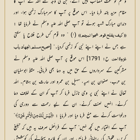
وسلم کو سخت مصائب پیش آئے، جن کی وجہ سے اللہ نے آپ کا
مقام مزید بلند فرما دیا۔ اس موقع پر آپ کا سرمبارک زخمی ہوا، اور
دندان مبارک شہید ہوئے تو آپ صلی اللہ علیہ وسلم نے فرمایا تھا :
(١) ” وہ قوم کس طرح فلاح پا سکتی
((کیف یفلح قوم شجوا نبیھم))
ہے جس نے اپنے اپنے نبی کو زخمی کردیا۔“
[
صحيح مسلم، الجهاد، باب
ح: 1791]
اس موقع پر آپ صلی اللہ علیہ وسلم نے
غزوة احد،
مشرکین کے سرداروں کے حق میں بد دعا بھی فرمائی۔ مثلاً ابوسفیان
بن حرب، صفوان بن امیہ، سہیل بن عمرو اور حارث بن ہشام۔ اللہ
تعالیٰ نے اپنے نبی پر وحی نازل فرما کر آپ کو ان کے خلاف دعا
کرنے، انہیں لعنت کرنے، ان کے لیے رحمت سے دوری کی
درخواست کرنے سے منع فرما دیا اور فرمایا :
”
﴿لَيْسَ لَكَ مِنَ الْأَمْرِ شَيْءٌ ﴾
آپ کے اختیار میں کچھ نہیں“ آپ کے فرائض صرف یہ ہیں کہ تبلیغ
کریں، مخلوق کی رہنمائی فرمائیں اور ان کو فائدہ پہنچانے کی کوشش