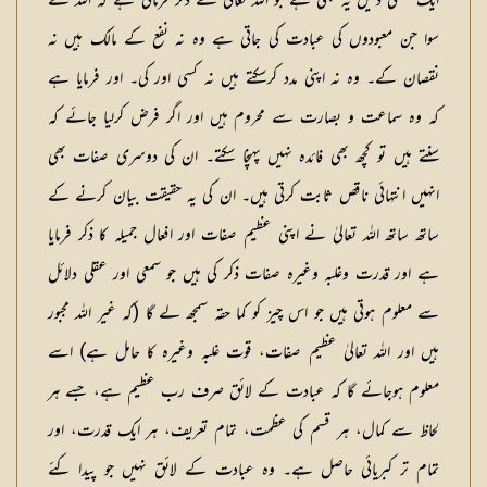
ایک عقلی دلیل یہ بھی ہے جو اللہ تعالیٰ نے ذکر فرمائی ہے کہ اللہ کے
سوا جن معبودوں کی عبادت کی جاتی ہے وہ نہ نفع کے مالک ہیں نہ
نقصان کے۔ وہ نہ اپنی مدد کرسکتے ہیں نہ کسی اور کی۔ اور فرمایا ہے
کہ وہ سماعت و بصارت سے محروم ہیں اور اگر فرض کرلیا جائے کہ
سنتے ہیں تو کچھ بھی فائدہ نہیں پہنچا سکتے۔ ان کی دوسری صفات بھی
انہیں انتہائی ناقص ثابت کرتی ہیں۔ ان کی یہ حقیقت بیان کرنے کے
ساتھ ساتھ اللہ تعالیٰ نے اپنی عظیم صفات اور افعال جمیلہ کا ذکر فرمایا
ہے اور قدرت وغلبہ وغیرہ صفات ذکر کی ہیں جو سمعی اور عقلی دلائل
سے معلوم ہوتی ہیں جو اس چیز کو کما حقہ سمجھ لے گا (کہ غیر اللہ مجبور
ہیں اور اللہ تعالیٰ عظیم صفات، قوت غلبہ وغیرہ کا حامل ہے) اسے
معلوم ہوجائے گا کہ عبادت کے لائق صرف رب عظیم ہے، جسے ہر
لحاظ سے کمال، ہر قسم کی عظمت، تمام تعریف، ہر ایک قدرت، اور
تمام تر کبریائی حاصل ہے۔ وہ عبادت کے لائق نہیں جو پیدا کئے