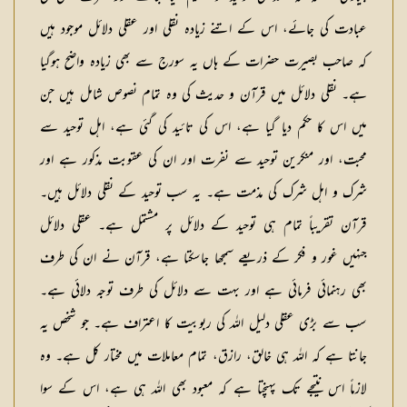
عبادت کی جائے، اس کے اتنے زیادہ نقلی اور عقلی دلائل موجود ہیں
کہ صاحب بصیرت حضرات کے ہاں یہ سورج سے بھی زیادہ واضح ہوگیا
ہے۔ نقلی دلائل میں قرآن و حدیث کی وہ تمام نصوص شامل ہیں جن
میں اس کا حکم دیا گیا ہے، اس کی تائید کی گئی ہے، اہل توحید سے
محبت، اور منکرین توحید سے نفرت اور ان کی عقوبت مذکور ہے اور
شرک و اہل شرک کی مذمت ہے۔ یہ سب توحید کے نقلی دلائل ہیں۔
قرآن تقریباً تمام ہی توحید کے دلائل پر مشتمل ہے۔ عقلی دلائل
جنہیں غور و فکر کے ذریعے سمجھا جاسکتا ہے، قرآن نے ان کی طرف
بھی رہنمائی فرمائی ہے اور بہت سے دلائل کی طرف توجہ دلائی ہے۔
سب سے بڑی عقلی دلیل اللہ کی ربوبیت کا اعتراف ہے۔ جو شخص یہ
جانتا ہے کہ اللہ ہی خالق، رازق، تمام معاملات میں مختار کل ہے۔ وہ
لازماً اس نتیجے تک پہنچتا ہے کہ معبود بھی اللہ ہی ہے، اس کے سوا