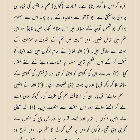
افراد کو اس کا گواہ بنایا ہے۔ شہادت (گواہی) علم و یقین کی بنیاد ہی
پر دی جاسکتی ہے، جو آنکھ سے مشاہدہ کے برابر ہو۔ اس سے معلوم
ہوا کہ جو شخص توحید کے معاملہ میں اس مقام تک نہیں پہنچتا وہ اہل
علم میں شامل نہیں۔ اس آیت میں علم کے شرف و منزلت کے
بہت سے دلائل ہیں۔ (١) اللہ تعالیٰ نے تمام لوگوں میں سے انبیاء کو
منتخب کر کے اس عظیم ترین مسئلہ پر شہادت دینے کے لئے مقرر
کیا۔ (٢) اللہ نے ان کی گواہی کو اپنی گواہی اور فرشتوں کی گواہی کے
ساتھ ملا کر ذکر فرمایا اور یہ بہت بڑی فضیلت ہے۔ (٣) اللہ نے انہیں
” علم والے“ فرمایا۔ ان کی اضافت علم کی طرف کی۔ کیونکہ وہی اسے
لے کر اٹھنے والے اور اس صفت سے متصف ہیں۔ (٤) اللہ تعالیٰ
نے انہیں لوگوں پر شاہد اور حجت قرار دیا اور جس چیز کی انہوں نے
گواہی دی تھی، لوگوں کو اس پر عمل کرنے کا حکم دیا۔ اس طرح وہ