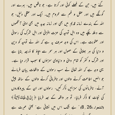
گئے ہیں، جن کے فصلے کوئی اور کرتا ہے، جو ناقص ہیں، بہرے اور
گونگے ہیں اور عقل و فہم سے محروم ہیں۔ ایک اور عقلی دلیل، جو
اللہ کے بندے زمانہ قدیم میں بھی اور زمانہ جدید میں بھی اپنی آنکھوں
سے دیکھ چکے ہیں وہ اہل توحید کی عزت افزائی اور اہل شرک کی رسوائی
اور عقوبت ہے۔ اس کی وجہ صرف یہ ہے کہ اللہ نے توحید کو دین
و دنیا کی ہر بھلائی کے حصول اور ہر سحر سے بچاؤ کا ذریعہ بنایا ہے
اور شرک و کفر کو تمام دینی و دنیاوی سزاؤں کا سبب قرار دیا ہے۔
یہی وجہ ہے کہ اللہ تعالیٰ نے سب رسولوں کے واقعات بیان فرمائے
جو انہیں اطاعت کرنے والوں اور نافرمانی کرنے والوں کے ساتھ پیش
آئے، نافرمانوں کی سزائیں ذکر کیں، رسولوں اور ان کے پیروکاروں
کی نجات کا ذکر فرمایا، تو ہر واقعہ کے بعد فرمایا
﴿ إِنَّ فِي ذٰلِكَ لَآيَةً ﴾
26؍8
” بے شک اس میں نشانی ہے“ یعنی عبرت ہے
(الشعراء :
)