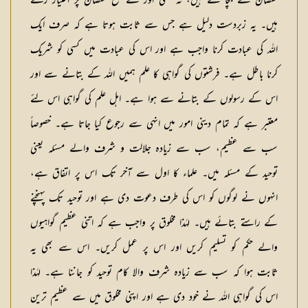
نقصان سے بچا سکتے ہیں، نہ کسی اور کے نفع نقصان پر اختیار رکھتے
ہیں۔ یہ زبردست دلیل ہے جس سے ثابت ہوتا ہے کہ صرف ایک
اللہ کی عبادت کرنا واجب ہے اور اس کی عبادت میں کسی کو شریک
کرنا باطل ہے۔ فرشتوں کی گواہی کا علم ہمیں اللہ کے بتانے سے اور
اس کے رسولوں کے بتانے سے ہوا ہے۔ اہل علم کی گواہی اس لئے
معتبر ہے کہ تمام دینی امور میں انہی سے رجوع کیا جاتا ہے۔ خصوصاً
سب سے عظیم، سب سے زیادہ جلالت و شرف والے مسئلہ یعنی
توحید کے مسئلہ میں۔ علماء کا اول سے آخر تک اس پر اتفاق ہے،
انہوں نے لوگوں کو اس کی طرف دعوت دی ہے اور توحید تک پہنچنے
کے راستے بتائے ہیں۔ لہٰذا مخلوق پر واجب ہے کہ اتنی عظیم گواہیوں
والے حکم کو تسلیم کریں اور اس پر عمل کریں۔ اس سے بھی یہ
ثابت ہوا کہ سب سے زیادہ شرف والا کام توحید کو جاننا ہے۔ لہٰذا
اس کی گواہی اللہ نے خود دی ہے اور اپنی مخلوق میں سے عظیم ترین