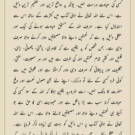
کسی کی عبادت درست نہیں۔ چونکہ یہ واضح ترین اور عظیم ترین دلیل
ہے، اس لئے اللہ تعالیٰ نے اپنی کتاب میں کثرت کے ساتھ اس سے
استدلال کیا ہے۔ صرف اللہ کے مستحق عبادت ہونے کی ایک اور
عقلی دلیل یہ ہے کہ نعمتیں دینے والا مصیبتیں دور کرنے والا صرف
وہی ہے۔ جس شخص کو یہ یقین ہے کہ ظاہری، باطنی، چھوٹی، بڑی،
قلیل اور کثیر تمام نعمتیں اللہ کی طرف سے ہیں اور ہر مصیبت، سختی،
تکلیف اور پریشانی کو صرف وہی دور کرسکتا ہے اور مخلوق میں سے
کوئی فرد کسی کے لئے تو درکنار، اپنے لئے بھی حصول نعمت اور دفع
مضرت کا مالک نہیں، اسے ضروریہ یقین ہوگا کہ اللہ کے سوا کسی کی
عبادت کرنا سب سے بڑا باطل ہے اور عبودیت اسی کا حق ہے جو
اکیلا ہی نعمتیں دینے والا اور مصیبتیں ٹالنے والا ہے۔ اس لئے اللہ
تعالیٰ نے اپنی کتاب پر اس دلیل کو بہت ہی زیادہ ذکر فرمایا ہے۔