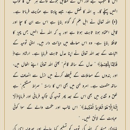
اس کا سبب بنے اور اس کے مطابق ہونے والے ہر عمل کا ثواب
انہیں پہنچے گا۔ یہ اللہ کا فضل ہے، جسے چاہتا ہے عنایت فرماتا ہے۔
(٥) اللہ تعالیٰ نے اہل علم کو گواہ بنایا ہے اس سے ان کا سچا اور
قابل اعتماد ہونا ثابت ہوتا ہے اور یہ کہ اللہ نے انہیں جس چیز کا
محافظ بنایا ہے، وہ اس معاملے میں دیانت دار ہیں۔ اپنی توحید کے
اثبات کے بعد اللہ تعالیٰ نے اپنا عدل ثابت فرمایا ہے۔ ارشاد ہے
﴿
” عدل کے ساتھ قائم“ یعنی اللہ تعالیٰ اپنے افعال میں،
قَائِمًا بِالْقِسْطِ﴾
اور بندوں کے معاملات کے فیصلے کرنے میں ازل سے انصاف کے
ساتھ متصف ہے۔ امرو نہی میں بھی اس کا راستہ ” صراط مستقیم“ ہے
خلق و تقدیر میں بھی اس کے بعد پھر توحید کی تاکید فرمائی اور فرمایا
﴿ لَا
” اس غالب اور حکمت والے کے سوا کوئی
إِلَـٰهَ إِلَّا هُوَ الْعَزِيزُ الْحَكِيمُ﴾
عبادت کے لائق نہیں۔ “
بنیادی مسئلہ کہ اللہ کی توحید کو تسلیم کیا جائے اور صرف اسی کی