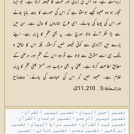
زبردست ہے، وہ اس کی زندگی اور موت کا فیصلہ کرتا ہے۔ جو ایسا
مجبور ہو وہ معبود کیسے ہوسکتا ہے کہ اس کی صورت کا بت بنایا جائے
اور اس کی پوجا کی جائے۔ اسی طرح ستاروں کا حال ہے۔ ان میں
سے بڑا نظر آنے والا سورج ہے۔ یہ بھی حکم کا پابند ہے، اپنے
بارے میں آزادی سے کوئی فیصلہ نہیں کرسکتا۔ بلکہ اس کا خالق و
مالک ہی اسے مشرق سے لاتا ہے تو وہ اس کے حکم اور مرضی کے
مطابق اطاعت کرتا ہے۔ یعنی یہ بھی مربوب اور مسخر یعنی حکم کا پابند
غلام ہے۔ معبود نہیں کہ اس کی عبادت کی جائے۔“
(مفتاح
:3؍ 210۔211
دارالسعادۃ
)
تفسیر احسن البیان
-
تفسیر تیسیر القرآن
-
تفسیر تیسیر الرحمٰن
-
تفسیر ترجمان القرآن
-
تفسیر فہم القرآن
-
تفسیر سراج البیان
-
تفسیر
ابن کثیر
-
تفسیر سعدی
-
تفسیر ثنائی
-
تفسیر