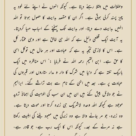
وضلالت میں مبتلا رہنے دیتا ہے۔ کیونکہ انہوں نے اپنے لئے خود یہ
چیز پسند کرلی ہوتی ہے۔ اگر ان کا مقصد ہدایت کا حصول ہوتا تو اللہ
انہیں ہدایت دے دیتا، اور ہدایت تک پہنچنے کے اسباب مہیا کردیتا۔
یہ آیت ایک قطعی دلیل ہے کہ اللہ ہی خالق ہے اور وہی مختار کل
ہے۔ اس کا لازمی نتیجہ یہ ہے کہ عبادت اور ہر حال میں توکل اسی
کا حق ہے۔ ابن القیم رحمہ اللہ نے فرمایا :” اس مناظرہ میں ایک
باریک نکتہ ہے کہ دنیا میں شرک کا دار و مدار ستاروں اور قبروں کی
عبادت پر ہے۔ بعد میں انہی کے نام سے بت تراشے گئے۔ ابراہیم
نے جو دلائل پیش کئے ہیں ان میں ان سب کی الوہیت کی اجمالاً تردید
موجود ہے کیونکہ اللہ وحدہ لاشریک ہی زندہ کرتا اور موت دیتا ہے۔
وہ زندہ، جو مر جانے والا ہے وہ زندگی میں معبود بننے کی اہلیت رکھتا
ہے نہ مرنے کے بعد۔ کیونکہ اس کا ایک رب ہے، جو قادر ہے،