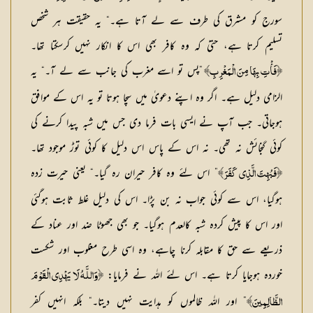
سورج کو مشرق کی طرف سے لے آتا ہے۔“ یہ حقیقت ہر شخص
تسلیم کرتا ہے، حتیٰ کہ وہ کافر بھی اس کا انکار نہیں کرسکتا تھا۔
”پس تو اسے مغرب کی جانب سے لے آ۔“ یہ
﴿فَأْتِ بِهَا مِنَ الْمَغْرِبِ﴾
الزامی دلیل ہے۔ اگر وہ اپنے دعویٰ میں سچا ہوتا تو یہ اس کے موافق
ہوجاتی۔ جب آپ نے ایسی بات فرما دی جس میں شبہ پیدا کرنے کی
کوئی گنجائش نہ تھی۔ نہ اس کے پاس اس دلیل کا کوئی توڑ موجود تھا۔
” اس لئے وہ کافر حیران رہ گیا۔“ یعنی حیرت زدہ
﴿فَبُهِتَ الَّذِي كَفَرَ﴾
ہوگیا، اس سے کوئی جواب نہ بن پڑا۔ اس کی دلیل غلط ثابت ہوگئی
اور اس کا پیش کردہ شبہ کالعدم ہوگیا۔ جو بھی جھوٹا ضد اور عناد کے
ذریعے سے حق کا مقابلہ کرنا چاہے، وہ اسی طرح مغلوب اور شکست
خوردہ ہوجایا کرتا ہے۔ اس لئے اللہ نے فرمایا:
﴿وَاللَّـهُ لَا يَهْدِي الْقَوْمَ
” اور اللہ ظالموں کو ہدایت نہیں دیتا۔“ بلکہ انہیں کفر
الظَّالِمِينَ﴾