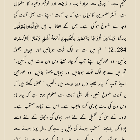
حکیم ہے۔“ اچھائی سے مراد زیب و زینت اور خوشبو وغیرہ کا استعمال
ہے۔ اکثر مفسرین کا خیال ہے کہ یہ آیت اپنے سے پہلی آیت کی
وجہ سے منسوخ ہوگئی ہے۔ جس کے الفاظ یہ ہیں
﴿وَالَّذِينَ يُتَوَفَّوْنَ
(
مِنكُمْ وَيَذَرُونَ أَزْوَاجًا يَتَرَبَّصْنَ بِأَنفُسِهِنَّ أَرْبَعَةَ أَشْهُرٍ وَعَشْرًا ﴾
البقرہ:
234؍2) ” تم میں سے جو لوگ فوت ہوجائیں اور بیویاں چھوڑ
جائیں، وہ عورتیں اپنے آپ کو چار مہینے دس دن عدت میں رکھیں۔“
تم میں سے جو لوگ فوت ہوجائیں اور بیویاں چھوڑ جائیں، وہ عورتیں
اپنے آپ کو چار مہینے دس دن عدت میں رکھیں۔“ بعض کہتے ہیں کہ
یہ آیت منسوخ نہیں، بلکہ پہلی آیت سے معلوم ہوتا ہے کہ چار ماہ
دس دن کی مدت پوری کرنا واجب ہے۔ اس سے زیادہ مستحب ہے۔
خاوند کے حق کی تکمیل کے لئے اور بیوی کی دلجوئی کے لئے اسے
پورا کرنا چاہئے۔ مستحب ہونے کی دلیل یہ ہے کہ سال پورا ہونے سے