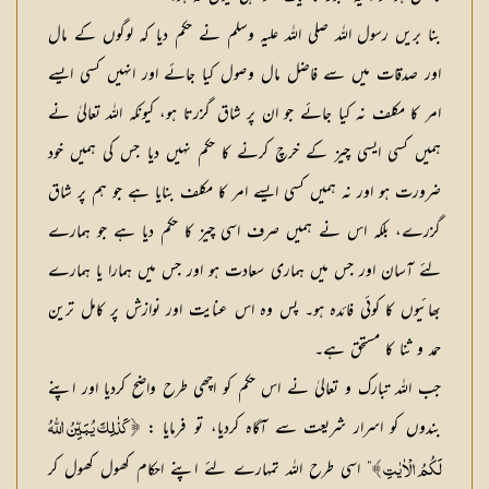
بنا بریں رسول اللہ صلی اللہ علیہ وسلم نے حکم دیا کہ لوگوں کے مال
اور صدقات میں سے فاضل مال وصول کیا جائے اور انہیں کسی ایسے
امر کا مکلف نہ کیا جائے جو ان پر شاق گزرتا ہو، کیونکہ اللہ تعالیٰ نے
ہمیں کسی ایسی چیز کے خرچ کرنے کا حکم نہیں دیا جس کی ہمیں خود
ضرورت ہو اور نہ ہمیں کسی ایسے امر کا مکلف بنایا ہے جو ہم پر شاق
گزرے، بلکہ اس نے ہمیں صرف اسی چیز کا حکم دیا ہے جو ہمارے
لئے آسان اور جس میں ہماری سعادت ہو اور جس میں ہمارا یا ہمارے
بھائیوں کا کوئی فائدہ ہو۔ پس وہ اس عنایت اور نوازش پر کامل ترین
حمد و ثنا کا مستحق ہے۔
جب اللہ تبارک و تعالیٰ نے اس حکم کو اچھی طرح واضح کردیا اور اپنے
بندوں کو اسرار شریعت سے آگاہ کردیا، تو فرمایا :
﴿کَذٰلِکَ یُـبَیِّنُ اللّٰہُ
” اسی طرح اللہ تمہارے لئے اپنے احکام کھول کھول کر
لَکُمُ الْاٰیٰتِ ﴾