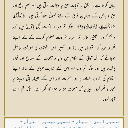
بیان کرتا ہے۔“ یعنی یہ آیات حق پر دلالت کرتی ہیں اور علم نافع اور
حق و باطل کے درمیان فرق کے لئے کسوٹی عطا کرتی ہیں۔
﴿ لَعَلَّکُمْ
” تاکہ تم دنیا و آخرت (کی باتوں) میں غور
تَتَفَکَّرُوْنَ ۙفِی الدُّنْیَا وَالْاٰخِرَۃِ ۭ﴾
و فکر کرو۔“ یعنی، تاکہ تم اسرار شریعت معلوم کرنے کے لئے اپنے
فکر و تدبر کو استعمال میں لاؤ اور تمہیں اس حقیقت کی معرفت حاصل
ہوجائے کہ اللہ تعالیٰ کے احکام میں دنیا و آخرت کے مصالح اور فوائد
پوشیدہ ہیں اور تاکہ تم دنیا اور اس کے نہایت تیزی کے ساتھ اپنے
اختتام کی طرف بڑھنے پر اور آخرت اور اس کے ہمیشہ باقی رہنے پر
غور و فکر کرو۔ نیز یہ کہ آخرت جزا و سزا کا گھر ہے۔ تاکہ تم اسے
آباد کرو۔
تفسیر احسن البیان
-
تفسیر تیسیر القرآن
-
تفسیر تیسیر الرحمٰن
-
تفسیر ترجمان القرآن
-