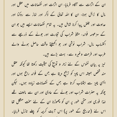
ان کے اثرات سے آگاہ فرمایا، ان اثرات اور نقصانات میں عقل اور
مال کا زائل ہونا، ان کا اللہ تعالیٰ کے ذکر اور نماز سے روکنا اور
عداوت اور بغض پیدا کرنا شامل ہیں۔ یہ تمام نقصانات ایسے ہیں جو ان
کے مزعومہ فوائد، مثلاً شراب کی تجارت اور جوئے کے ذریعے سے
اکتساب مال، شراب نوشی اور جو اکھیلتے وقت حاصل ہونے والے
طرب اور فرحت وغیرہ سے، بہت بڑے ہیں۔
نیز یہ بیان نفوس کے لئے زجر و توبیخ کی حیثیت رکھتا تھا کیونکہ عقل
مند شخص ہمیشہ اس چیز کو ترجیح دیتا ہے جس کے فوائد راجح ہوں اور
ایسی چیز سے اجتناب کرتا ہے جس کے نقصانات زیادہ ہوں۔ لیکن
چونکہ یہ حضرات شراب اور جوئے کے عادی اور ان سے مالوف تھے
لہٰذا فوری اور حتمی طور پر ان کو چھوڑنا ان کے لئے سخت مشکل تھا
اس لئے (تدریج کے طور پر) اس آیت کریمہ کو پہلے نازل فرمایا۔