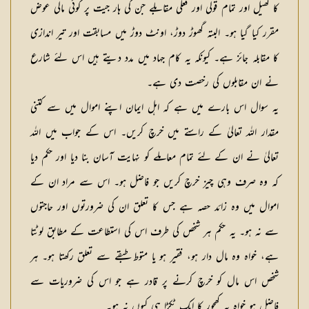
کا کھیل اور تمام قولی اور فعلی مقابلے جن کی ہار جیت پر کوئی مالی عوض
مقرر کیا گیا ہو۔ البتہ گھوڑ دوڑ، اونٹ دوڑ میں مسابقت اور تیر اندازی
کا مقابلہ جائز ہے۔ کیونکہ یہ کام جہاد میں مدد دیتے ہیں اس لئے شارع
نے ان مقابلوں کی رخصت دی ہے۔
یہ سوال اس بارے میں ہے کہ اہل ایمان اپنے اموال میں سے کتنی
مقدار اللہ تعالیٰ کے راستے میں خرچ کریں۔ اس کے جواب میں اللہ
تعالیٰ نے ان کے لئے تمام معاملے کو نہایت آسان بنا دیا اور حکم دیا
کہ وہ صرف وہی چیز خرچ کریں جو فاضل ہو۔ اس سے مراد ان کے
اموال میں وہ زائد حصہ ہے جس کا تعلق ان کی ضرورتوں اور حاجتوں
سے نہ ہو۔ یہ حکم ہر شخص کی طرف اس کی استطاعت کے مطابق لوٹتا
ہے، خواہ وہ مال دار ہو، فقیر ہو یا متوط طبقے سے تعلق رکھتا ہو۔ ہر
شخص اس مال کو خرچ کرنے پر قادر ہے جو اس کی ضروریات سے
فاضل ہو خواہ یہ کھجور کا ایک ٹکڑا ہی کیوں نہ ہو۔