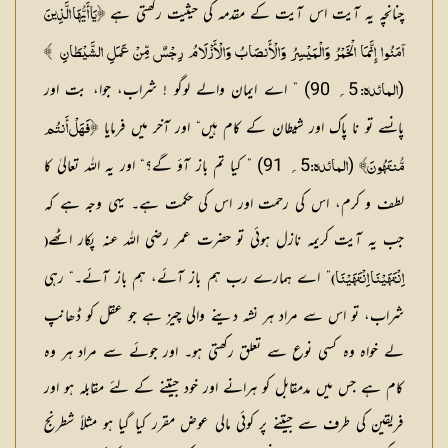
چنانچہ یہ آیت اس آیت کے مقدمہ کی حیثیت رکھتی ہے
﴿يَا أَيُّهَا الَّذِينَ
آمَنُوا إِنَّمَا الْخَمْرُ وَالْمَيْسِرُ وَالْأَنصَابُ وَالْأَزْلَامُ رِجْسٌ مِّنْ عَمَلِ الشَّيْطَانِ ﴾
(
5؍ 90) ” اے ایمان والے لوگو ! شراب، جوا، بت اور
المائدہ:
پانسے تو نا پاک اور شیطان کے کام ہیں“ اور آخر میں فرمایا
﴿فَهَلْ أَنتُم
(
5؍ 91) ” کیا تم باز آؤ گے؟“ اور یہ اللہ تعالیٰ کا
مُّنتَهُونَ﴾
المائدہ:
لطف و کرم، اس کی رحمت اور اس کی حکمت ہے۔ یہی وجہ ہے کہ
جب یہ آیت کریمہ نازل ہوئی تو حضرت عمر رضی اللہ عنہ پکار اٹھے
(
” اے ہمارے رب ہم باز آئے، ہم باز آئے۔“ رہی
اِنْتَهَيْنَا
اِنْتَهَيْنَا)
شراب، تو اس سے مراد ہر نشہ دینے والی چیز ہے جو عقل کو ڈھانپ
لے خواہ وہ کسی نوع سے تعلق رکھتی ہو۔ اور جوئے سے مراد ہر وہ
کام ہے جس میں مدمقابل کو ہرانے اور خود جیتنے کے لئے مقابلہ ہو اور
فریقین کی طرف سے جیتنے پر کوئی مالی عوض مقرر کیا گیا ہو مثلاً شطرنج