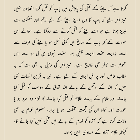
کرے گا تو یقین کرو وہ (اللہ کے
کرتا ہے کہ بیٹے کے قتل کی پاداش میں باپ کو قتل کرنا انصاف نہیں
حضور) عذاب دردناک کا سزاوار ہوگا
نیز اس لیے کہ باپ کا دل اپنے بیٹے کے لیے رحم اور شفقت سے
لبریز ہوتا ہے جو اسے بیٹے کو قتل کرنے سے روکتا ہے۔ سوائے اس
صورت کے کہ باپ کے دماغ میں کوئی خلل ہو یا بیٹے کی طرف سے
اسے نہایت سخت اذیت پہنچی ہو۔ سنت نبوی ہی کی رو سے اس
عموم سے کافر بھی خارج ہے۔ نیز اس کی دلیل یہ بھی ہے کہ یہ
خطاب خاص طور پر اہل ایمان کے لیے ہے۔ نیز یہ قرین انصاف بھی
نہیں کہ اللہ کے دشمن کے بدلے اللہ تعالیٰ کے دوست کو قتل کیا
جائے اور غلام کے بدلے غلام کو قتل کیا جائے گا خواہ وہ مرد ہو یا
عورت اور خواہ ان کی قیمت مختلف ہو یا برابر، مفہوم کلام یہ بھی
دلالت کرتا ہے کہ آزاد کو غلام کے بدلے میں قتل نہیں کیا جائے گا،
کیونکہ غلام آزاد کے مساوی نہیں ہوتا۔