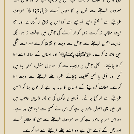
ولی قاتل کو معاف کر دے تب اس پر واجب ہے کہ وہ قاتل سے
معروف طریقے سے خون بہا کا مطالبہ کرے
” معروف
﴿ بِالْمَعْرُوْفِ﴾
طریقے سے‘‘ یعنی ایسے طریقے سے کہا اس پر شاق نہ گزرے اور اتنا
زیادہ مطالبہ نہ کرے جس کو ادا کرنے کی قاتل میں طاقت نہ ہو، بلکہ
نہایت احسن طریقے سے قاتل سے دیت کا تقاضا کرے اور اسے تنگی
میں مبتلا نہ کرے۔
” اور احسان کے ساتھ اسے ادا
﴿ وَاَدَاۗءٌ اِلَیْہِ بِاِحْسَانٍ ۭ﴾
کرنا چاہئے۔“ یعنی قاتل پر واجب ہے کہ وہ ٹال مٹول، خون بہا میں
کمی اور قولی یا فعلی تکلیف پہنچائے بغیر، بھلے طریقے سے دیت ادا
کرے۔ معاف کردینے کے احسان کا بدلہ یہ ہے کہ خون بہا کو احسن
طریقے سے ادا کیا جائے۔ انسان پر لوگوں کی جو ذمہ داریاں واجب ہیں
ان میں یہی اصول مامور بہ ہے کہ جس نے کسی سے اپنا حق لینا ہے،
وہ اس امر پر مامور ہے کہ وہ معروف طریقے سے حق کا مطالبہ کرے
اور جس کے ذمے حق ہے وہ اسے بھلے طریقے سے ادا کرے۔