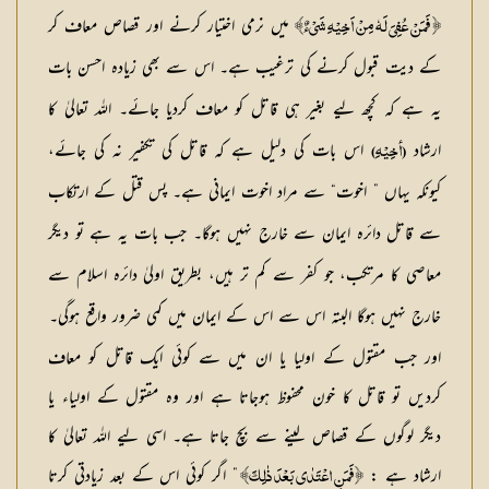
میں نرمی اختیار کرنے اور قصاص معاف کر
﴿ فَمَنْ عُفِیَ لَہٗ مِنْ اَخِیْہِ شَیْءٌ﴾
کے دیت قبول کرنے کی ترغیب ہے۔ اس سے بھی زیادہ احسن بات
یہ ہے کہ کچھ لیے بغیر ہی قاتل کو معاف کردیا جائے۔ اللہ تعالیٰ کا
ارشاد
اس بات کی دلیل ہے کہ قاتل کی تکفیر نہ کی جائے،
(أخِیْہِ)
کیونکہ یہاں ” اخوت“ سے مراد اخوت ایمانی ہے۔ پس قتل کے ارتکاب
سے قاتل دائرہ ایمان سے خارج نہیں ہوگا۔ جب بات یہ ہے تو دیگر
معاصی کا مرتکب، جو کفر سے کم تر ہیں، بطریق اولیٰ دائرہ اسلام سے
خارج نہیں ہوگا البتہ اس سے اس کے ایمان میں کمی ضرور واقع ہوگی۔
اور جب مقتول کے اولیا یا ان میں سے کوئی ایک قاتل کو معاف
کردیں تو قاتل کا خون محفوظ ہوجاتا ہے اور وہ مقتول کے اولیاء یا
دیگر لوگوں کے قصاص لینے سے بچ جاتا ہے۔ اسی لیے اللہ تعالیٰ کا
ارشاد ہے :
” اگر کوئی اس کے بعد زیادتی کرتا
﴿ فَمَنِ اعْتَدٰی بَعْدَ ذٰلِکَ﴾