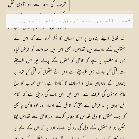
شرف کی وجہ سے دو آدمی قتل
کیے جائیں جیسا کہ عرب جاہلیت میں
تفسیر السعدی - عبدالرحمٰن بن ناصر السعدی
دستور تھا) اگر غلام قاتل ہے تو
غلام ہی قتل کیا جائے گا ( یہ نہیں
اللہ تعالیٰ اپنے بندوں پر اس احسان کا ذکر کرتا ہے کہ اس نے
ہوسکتا کہ مقتول کے آزاد ہونے کی
مقتولین کے بارے میں قصاص، یعنی اس میں مساوات کو فرض کیا،
وجہ سے دو غلام قتل کیے جائیں)
جس کا مطلب یہ ہے کہ قاتل کو مقتول کے بدلے میں اس طریقے
عورت نے قتل کیا ہے تو عورت
سے قتل کیا جائے جس طریقے سے اس نے مقتول کو قتل کیا تھا، یہ
ہی قتل کی جائے گی۔ اور پھر اگر
بندوں کے درمیان عدل و انصاف کا تقاضا ہے۔ اس خطاب کا رخ
ایسا ہو کہ کسی قاتل کو مقتول کے
عام مومنوں کی طرف ہے، اس میں اس بات کی دلیل ہے کہ تمام
وارث سے کہ (رشتہ انسانی میں) اس
اہل ایمان پر یہ فرض ہے حتیٰ کہ قاتل کے اولیاء اور خود قاتل پر بھی
کا بھائی ہے معافی مل جائے (اور
کہ جب مقتول کا ولی قصاص کا مطالبہ کرے اور قاتل سے قصاص لینا
قتل کی جگہ خوں بہا لینے پر راضی
ممکن ہو تو مقتول کے ولی کی مدد کی جائے اور یہ کہ ان کے لیے یہ
ہوجائے) تو (خوں بہا لے کر چھوڑ