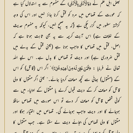
بعض اہل علم نے
کے مفہوم سے یہ استدلال کیا ہے
( وَالْاُنْـثٰی بِالْاُنْـثٰی)
کہ عورت کے قصاص میں مرد کو قتل کرنا جائز نہیں اور اس کی وجہ
گزشتہ سطور میں گزر چکی ہے (کہ یہ صحیح نہیں، کیونکہ یہ مفہوم حدیث
کے خلاف ہے) اس آیت کریمہ سے یہ بھی ثابت ہوتا ہے کہ
اصل، قتل میں قصاص کا واجب ہونا ہے (یعنی قتل کے بدلے میں
قتل ضروری ہے) اور دیت تو قصاص کا بدل ہے۔ اس لیے اللہ
تعالیٰ نے فرمایا : ﴿
” اگر اس (قاتل) کو اس
فَمَنْ عُفِیَ لَہٗ مِنْ اَخِیْہِ شَیْءٌ﴾
کے (مقتول) بھائی سے کچھ معاف کردیا جائے۔“ یعنی اگر مقتول کا ولی
قاتل کو معاف کر کے دیت قبول کرلے یا مقتول کے اولیاء میں سے
کوئی شخص قاتل کو معاف کر دے تو اس صورت میں قصاص ساقط
ہوجائے گا اور دیت واجب ہوجائے گی۔ قصاص میں اختیار ہوگا اور
مقتول کا ولی قصاص کی بجائے دیت لے سکتا ہے۔ جب مقتول کا