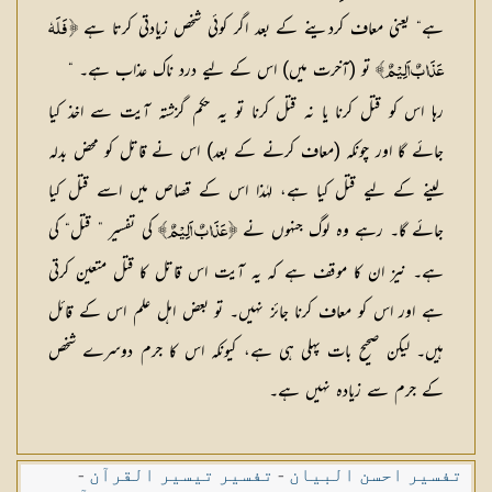
ہے“ یعنی معاف کردینے کے بعد اگر کوئی شخص زیادتی کرتا ہے
﴿ فَلَہٗ
تو (آخرت میں) اس کے لیے درد ناک عذاب ہے۔ “
عَذَابٌ اَلِیْمٌ﴾
رہا اس کو قتل کرنا یا نہ قتل کرنا تو یہ حکم گزشتہ آیت سے اخذ کیا
جائے گا اور چونکہ (معاف کرنے کے بعد) اس نے قاتل کو محض بدلہ
لینے کے لیے قتل کیا ہے، لہٰذا اس کے قصاص میں اسے قتل کیا
جائے گا۔ رہے وہ لوگ جنہوں نے
کی تفسیر ” قتل“ کی
﴿ عَذَابٌ اَلِیْمٌ﴾
ہے۔ نیز ان کا موقف ہے کہ یہ آیت اس قاتل کا قتل متعین کرتی
ہے اور اس کو معاف کرنا جائز نہیں۔ تو بعض اہل علم اس کے قائل
ہیں۔ لیکن صحیح بات پہلی ہی ہے، کیونکہ اس کا جرم دوسرے شخص
کے جرم سے زیادہ نہیں ہے۔
تفسیر احسن البیان
-
تفسیر تیسیر القرآن
-