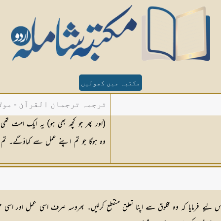
مکتبہ میں کھولیں
ترجمہ ترجمان القرآن - مولا
(اور پھر جو کچھ بھی ہو) یہ ایک امت ت
وہ ہوگا جو تم اپنے عمل سے کماؤگے۔ تم 
ر اس لیے فرمایا کہ وہ مخلوق سے اپنا تعلق منقطع کرلیں۔ بھروسہ صرف اسی عمل اور اس