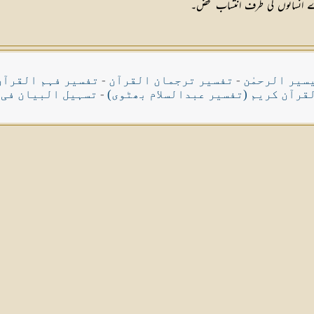
 بڑے انسانوں کی طرف انتساب محض۔
سیر الرحمٰن
-
تفسیر ترجمان القرآن
-
تفسیر فہم القرآن
قرآن کریم (تفسیر عبدالسلام بھٹوی)
-
تسہیل البیان فی 