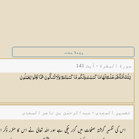
پچھلا صفحہ
سورة البقرة - آیت 141
تِلْكَ أُمَّةٌ قَدْ خَلَتْ ۖ لَهَا مَا كَسَبَتْ وَلَكُم مَّا كَسَبْتُمْ ۖ وَلَا تُسْأَلُونَ عَمَّا كَانُوا
يَعْمَلُونَ
تفسیر السعدی - عبدالرحمٰن بن ناصر السعدی
اس کی تفسیر گزشتہ صفحات میں گزر چکی ہے اور اللہ تعالیٰ نے اس کا مکرر ذک