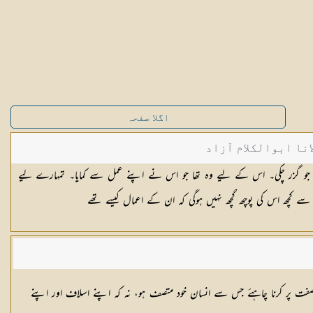
اگلا صفحہ
نا ابوالکلام آزاد
ھی جو گزر چکی۔ اس کے لیے وہ تھا جو اس نے اپنے عمل سے کمایا۔ تمہارے لیے
سے کچھ اس کی پوچھ گچھ نہیں ہوگی کہ ان کے اعمال کیسے تھے
ی صفت پر کرنا چاہئے جس سے انسان خود متصف ہو، نہ کہ اپنے اسلاف اور اپنے