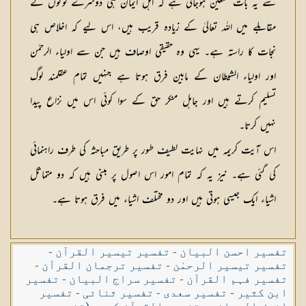
سے یہ بات متعین ہوجاتی ہے کہ اہل ایمان ہی دوسرے لوگوں کے
مقابلے میں اللہ تعالیٰ کے زیادہ قریب ہیں، اس لیے کہ اخلاص ہی
نجات کا راستہ ہے۔ یہی وہ حقیقی اوصاف ہیں جن سے اولیاء الرحمٰن
اور اولیاء الشیطان کے مابین فرق ہوتا ہے جنہیں تمام عقلمند لوگ
تسلیم کرتے ہیں اور جاہل منکر حق کے سوا کوئی اس میں نزاع پیدا
نہیں کرتا۔
اس آیت کریمہ میں نہایت لطیف طور پر طریق مباحثہ کی طرف راہنمائی
کی گئی ہے۔ نیز یہ کہ تمام امور اس اصول پر مبنی ہیں کہ دو متماثل
اشیاء ایک جیسی ہوتی ہیں اور دو مختلف اشیاء میں فرق ہوتا ہے۔
تفسیر احسن البیان
-
تفسیر تیسیر القرآن
-
تفسیر تیسیر الرحمٰن
-
تفسیر ترجمان القرآن
-
تفسیر فہم القرآن
-
تفسیر سراج البیان
-
تفسیر
ابن کثیر
-
تفسیر سعدی
-
تفسیر ثنائی
-
تفسیر