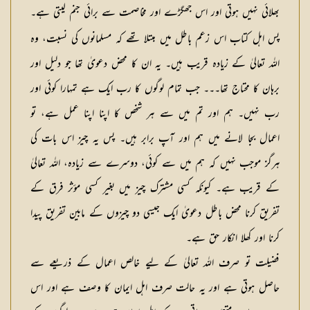
بھلائی نہیں ہوتی اور اس جھگڑے اور مخاصمت سے برائی جنم لیتی ہے۔
پس اہل کتاب اس زعم باطل میں مبتلا تھے کہ مسلمانوں کی نسبت، وہ
اللہ تعالیٰ کے زیادہ قریب ہیں۔ یہ ان کا محض دعویٰ تھا جو دلیل اور
برہان کا محتاج تھا۔۔۔ جب تمام لوگوں کا رب ایک ہے تمہارا کوئی اور
رب نہیں۔ ہم اور تم میں سے ہر شخص کا اپنا اپنا عمل ہے، تو
اعمال بجا لانے میں ہم اور آپ برابر ہیں۔ پس یہ چیز اس بات کی
ہرگز موجب نہیں کہ ہم میں سے کوئی، دوسرے سے زیادہ، اللہ تعالیٰ
کے قریب ہے۔ کیونکہ کسی مشترک چیز میں بغیر کسی مؤثر فرق کے
تفریق کرنا محض باطل دعویٰ ایک جیسی دو چیزوں کے مابین تفریق پیدا
کرنا اور کھلا انکار حق ہے۔
فضیلت تو صرف اللہ تعالیٰ کے لیے خالص اعمال کے ذریعے سے
حاصل ہوتی ہے اور یہ حالت صرف اہل ایمان کا وصف ہے اور اس