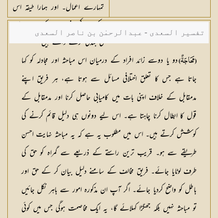
تمہارے اعمال۔ اور ہمارا طیقہ اس
کے سوا کچھ نہیں ہے کہ صرف اسی
تفسیر السعدی - عبدالرحمٰن بن ناصر السعدی
کی بندگی کرنے والے ہیں
دو یا دوسے زائد افراد کے درمیان اس مباحثہ اور مجادلہ کو کہا
(مَحَاجَۃٌ)
جاتا ہے جس کا تعلق اختلافی مسائل سے ہوتا ہے، ہر فریق اپنے
مدمقابل کے خلاف اپنی بات میں کامیابی حاصل کرنا اور مدمقابل کے
قول کا ابطال کرنا چاہتا ہے۔ اس لیے دونوں ہی دلیل قائم کرنے کی
کوشش کرتے ہیں۔ اس میں مطلوب یہ ہے کہ یہ مباحثہ نہایت احسن
طریقے سے ہو۔ قریب ترین راستے کے ذریعے سے گمراہ کو حق کی
طرف لوٹایا جائے۔ فریق مخالف کے سامنے دلیل بیان کر کے حق اور
باطل کو واضح کردیا جائے۔ اگر آپ ان مذکورہ امور سے باہر نکل جائیں
تو مباحثہ نہیں بلکہ جھگڑا کہلائے گا، یہ ایک مخاصمت ہوگی جس میں کوئی