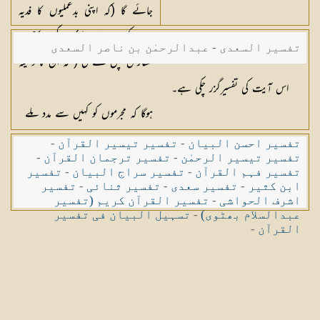
جائے گا (کہ اپنی بدعملیوں کا فدیہ
دے کر جان چھڑا لو) نہ کسی سعی و
تفسیر السعدی - عبدالرحمٰن بن ناصر السعدی
سفارش چل سکے گی ( کہ ان کا وسیلہ
پکڑ کے کام نکال لو) اور نہ ہی ایسا
اس آیت کی تفسیرگزر چکی ہے۔
ہوگا کہ مجرموں کو کہیں سے مدد ملے
تفسیر احسن البیان
-
تفسیر تیسیر القرآن
-
تفسیر تیسیر الرحمٰن
-
تفسیر ترجمان القرآن
-
تفسیر فہم القرآن
-
تفسیر سراج البیان
-
تفسیر
ابن کثیر
-
تفسیر سعدی
-
تفسیر ثنائی
-
تفسیر
اشرف الحواشی
-
تفسیر القرآن کریم (تفسیر
عبدالسلام بھٹوی)
-
تسہیل البیان فی تفسیر
القرآن
-