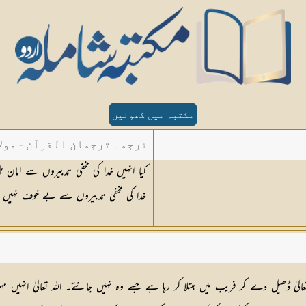
مکتبہ میں کھولیں
ترجمہ ترجمان القرآن - مولا
کیا انہیں خدا کی مخفی تدبیروں سے امان 
خدا کی مخفی تدبیروں سے بے خوف نہیں ہو
عالیٰ ڈھیل دے کر فریب میں مبتلا کر رہا ہے جسے وہ نہیں جانتے۔ اللہ تعالیٰ انہی