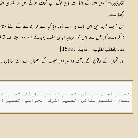
” پس اللہ کے داؤ سے وہی لوگ بے خوف ہوتے ہیں جو نقصان اٹھانے وا
الْخَاسِرُونَ﴾
رکھتا ہے۔
اس آیت کریمہ میں اس بات پر بہت زور دیا گیا ہے کہ بندے کے لئے مناسب
نہ کر دے کہ جس سے اس کا سرمایہ ایمان سلب ہوجائے اور وہ ہمیشہ اللہ تعال
:3522]
دعاء: یامقلب القلوب۔۔۔، حدیث
اور فتنوں کے وقوع کے وقت وہ ہر اس سبب کے حصول کے لئے کوشاں رہے جو 
تفسیر احسن البیان
-
تفسیر تیسیر القرآن
-
تفسیر تی
سعدی
-
تفسیر ثنائی
-
تفسیر اشرف الحواشی
-
تفسیر ال