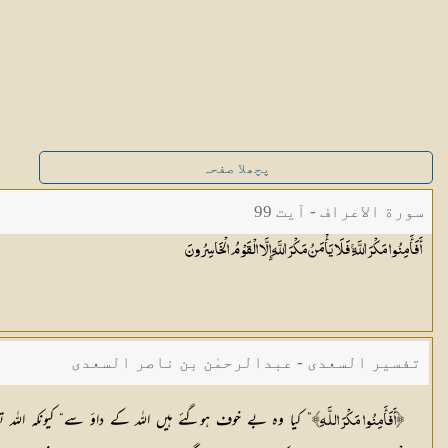
پچھلا صفحہ
سورة الاعراف - آیت 99
أَفَأَمِنُوا مَكْرَ اللَّهِ ۚ فَلَا يَأْمَنُ مَكْرَ اللَّهِ إِلَّا الْقَوْمُ
الْخَاسِرُونَ
تفسیر السعدی - عبدالرحمٰن بن ناصر السعدی
” کیا وہ بے خوف ہوگئے ہیں اللہ کے داؤ سے“ کیونکہ اللہ ت
﴿أَفَأَمِنُوا مَكْرَ اللَّـهِ﴾