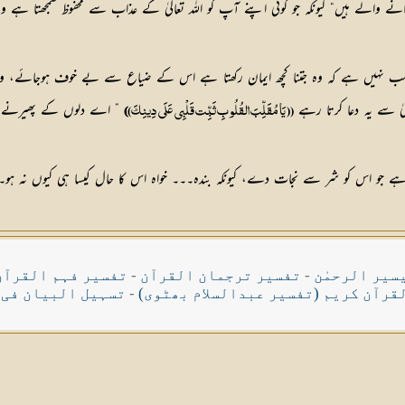
لے ہیں“ کیونکہ جو کوئی اپنے آپ کو اللہ تعالیٰ کے عذاب سے محفوظ سمجھتا ہے وہ اعم
 نہیں ہے کہ وہ جتنا کچھ ایمان رکھتا ہے اس کے ضیاع سے بے خوف ہوجائے، وہ ہمی
یٰ سے یہ دعا کرتا رہے
” اے دلوں کے پھیرنے وا
(( يَا مُقَلِّبَ القُلُوبِ ثَبِّت قَلْبِي عَلَى دِينِكَ)
)
اس کو شر سے نجات دے، کیونکہ بندہ۔۔۔ خواہ اس کا حال کیسا ہی کیوں نہ ہو۔۔۔
سیر الرحمٰن
-
تفسیر ترجمان القرآن
-
تفسیر فہم القرآن
قرآن کریم (تفسیر عبدالسلام بھٹوی)
-
تسہیل البیان فی 