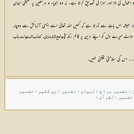
ال کی جز اور سزا کی تصدیق کرتا ہے، نہ وہ انبیاء و مرسلین پر حقیقی ایمان
شہ اس بات سے ڈرتا ہے کہ کہیں اللہ تعالیٰ اسے ایسی آزمائش سے دوچار
لے میرے دل کو اپنے دین پر قائم رکھ“
[
جامع الترمذی، کتاب الدعوات، باب
 اس کی سلامتی یقینی نہیں۔
-
تفسیر سراج البیان
-
تفسیر ابن کثیر
-
تفسیر
تفسیر القرآن
-