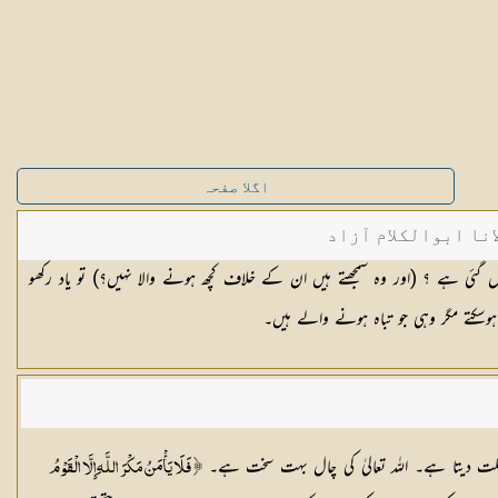
اگلا صفحہ
نا ابوالکلام آزاد
مل گئی ہے ؟ (اور وہ سمجھتے ہیں ان کے خلاف کچھ ہونے والا نہیں؟) تو یاد رکھو
سکتے مگر وہی جو تباہ ہونے والے ہیں۔
ں مہلت دیتا ہے۔ اللہ تعالیٰ کی چال بہت سخت ہے۔
﴿ فَلَا يَأْمَنُ مَكْرَ اللَّـهِ إِلَّا الْقَوْمُ