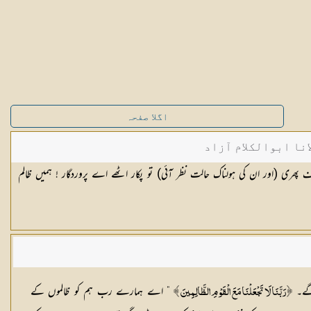
اگلا صفحہ
نا ابوالکلام آزاد
 پھری (اور ان کی ہولناک حالت نظر آئی) تو پکار اٹھے اے پروردگار ! ہمیں ظالم
 گے۔
” اے ہمارے رب ہم کو ظالموں کے
﴿ رَبَّنَا لَا تَجْعَلْنَا مَعَ الْقَوْمِ الظَّالِمِينَ ﴾