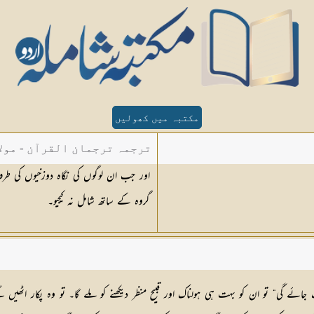
مکتبہ میں کھولیں
ترجمہ ترجمان القرآن - مولا
اور جب ان لوگوں کی نگاہ دوزخیوں کی طرف
گروہ کے ساتھ شامل نہ کیجیو۔
ائے گی“ تو ان کو بہت ہی ہولناک اور قبیح منظر دیکھنے کو ملے گا۔ تو وہ پکار اٹھیں