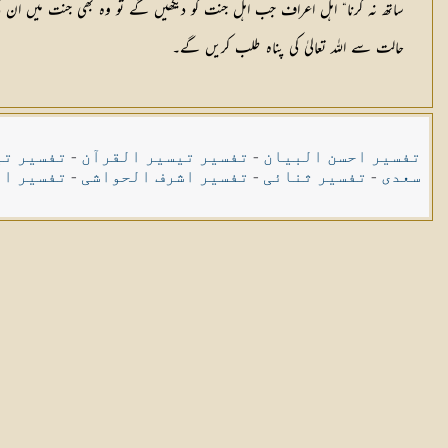
ساتھ نہ کرنا“ اہل اعراف جب اہل جنت کو دیکھیں گے تو وہ بھی جنت میں ان کی
حالت سے اللہ تعالیٰ کی پناہ طلب کریں گے۔
تفسیر احسن البیان
-
تفسیر تیسیر القرآن
-
تفسیر تی
سعدی
-
تفسیر ثنائی
-
تفسیر اشرف الحواشی
-
تفسیر ال