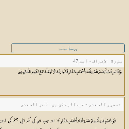
پچھلا صفحہ
سورة الاعراف - آیت 47
وَإِذَا صُرِفَتْ أَبْصَارُهُمْ تِلْقَاءَ أَصْحَابِ النَّارِ قَالُوا رَبَّنَا لَا تَجْعَلْنَا مَعَ الْقَوْمِ
الظَّالِمِينَ
تفسیر السعدی - عبدالرحمٰن بن ناصر السعدی
” اور جب ان کی نظر اہل جہنم کی طرف ج
﴿وَإِذَا صُرِفَتْ أَبْصَارُهُمْ تِلْقَاءَ أَصْحَابِ النَّارِ ﴾