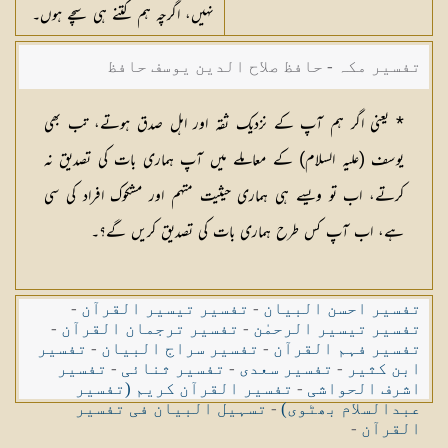
نہیں، اگرچہ ہم کتنے ہی سچے ہوں۔
تفسیر مکہ - حافظ صلاح الدین یوسف حافظ
* یعنی اگر ہم آپ کے نزدیک ثقہ اور اہل صدق ہوتے، تب بھی
یوسف (عليہ السلام) کے معاملے میں آپ ہماری بات کی تصدیق نہ
کرتے، اب تو ویسے ہی ہماری حیثیت متہم اور مشکوک افراد کی سی
ہے، اب آپ کس طرح ہماری بات کی تصدیق کریں گے؟۔
تفسیر احسن البیان
-
تفسیر تیسیر القرآن
-
تفسیر تیسیر الرحمٰن
-
تفسیر ترجمان القرآن
-
تفسیر فہم القرآن
-
تفسیر سراج البیان
-
تفسیر
ابن کثیر
-
تفسیر سعدی
-
تفسیر ثنائی
-
تفسیر
اشرف الحواشی
-
تفسیر القرآن کریم (تفسیر
عبدالسلام بھٹوی)
-
تسہیل البیان فی تفسیر
القرآن
-