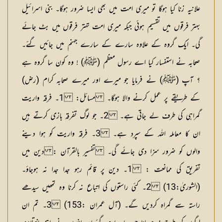
علانیہ زنا کیا ہوگا تو میری امت میں بھی ایسا ضرور ہوگا۔ بنی اسرائیل
بہتر فرقوں میں تقسیم ہوئی جبکہ میری امت تہتر فرقوں میں بٹ جائے
گی۔ ایک گروہ کے علاوہ سارے کے سارے جہنم میں جائیں گئے۔
صحابہ نے استفسار کیا اے رسول معظم (ﷺ) ! وہ کون سا گروہ ہے
؟ آپ (ﷺ) نے فرمایا جو میرے اور میرے صحابہ کرام (رض)
کے طریقے پر عمل کرنے والا ہوگا۔
مسائل:
1۔ فرقہ واریت
گمراہی کی طرف لے جاتی ہے۔ 2۔ جو لوگ تفرقہ بازی کرتے ہیں
ان کا معاملہ اللہ کے سپرد ہے۔ 3۔ فرقہ واریت کو ہوا دینے
والوں کو ضرور سزا دی جائے گی۔
تفسیر بالقرآن : دین میں
تفریق کی ممانعت :
1۔ دین پر قائم رہو جدا جدا نہ ہوجاؤ۔
(الشوریٰ:13) 2۔ کئی راستوں کی اتباع نہ کرنا وہ تمھیں سیدھے
راستہ سے گمراہ کردیں گے۔ (آل عمران :153) 3۔ تم ان