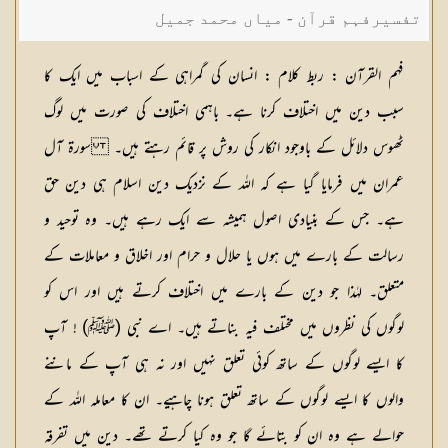
تفسیرفہم قرآن - میاں محمد جمیل
فہم القرآن : ربط کلام :
انسان کی گمراہی کے اسباب میں ایک کا
سبب دین میں اختلاف کرنا ہے۔ باہمی اختلاف کی صورت میں لوگ
ٹھوس دلائل کے باوجود انکار کی روش پر قائم رہتے ہیں۔ سورۃ آل
عمران میں فرمایا گیا ہے کہ اللہ کے نزدیک دین اسلام ہی دین حق
ہے۔ جس کے بنیادی اصول ہمیشہ سے ایک رہے ہیں۔ وہ توحید و
رسالت کے بارے میں ہوں یا حلال و حرام اور اخلاق و معاملات کے
متعلق۔ لہٰذا جو دین کے بارے میں اختلاف کرتے ہیں اور اس کو
لوگوں کی نظروں میں مختلف فیہ بناتے ہیں۔ اے نبی (ﷺ) ! آپ
کا ایسے لوگوں کے ساتھ کوئی تعلق نہیں اور نہ ہی آپ کے ماننے
والوں کا ایسے لوگوں کے ساتھ تعلق ہونا چاہیے۔ ان کا معاملہ اللہ کے
حوالے ہے وہ ان کو بتائے گا جو وہ کیا کرتے تھے۔ دین میں تفرقہ