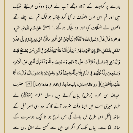
چہرے پر کراہت کے آثار دیکھے آپ نے فرمایا دونوں طریقے ٹھیک
ہیں اور تم اس طرح اختلاف نہ کیا کرو بلاشبہ جو لوگ تم سے پہلے تھے
انھوں نے اختلاف کیا اور وہ ہلاک ہوگئے۔“ (
عَنْ عَبْدِ اللَّہِ بْنِ عَمْرٍو
ﷺ
(رض) قَالَ قَالَ رَسُول اللَّہِ (
) لَیَأْتِیَنَّ عَلٰی أُمَّتِی مَا أَتَی عَلٰی بَنِی إِسْرَاءِیلَ حَذْوَ
النَّعْلِ بالنَّعْلِ حَتّٰی إِنْ کَانَ مِنْہُمْ مَنْ أَتٰی أُمَّہُ عَلَانِیَۃً لَکَانَ فِی أُمَّتِی مَنْ یَصْنَعُ ذَلِکَ
وَإِنَّ بَنِی إِسْرَاءِیلَ تَفَرَّقَتْ عَلَی ثِنْتَیْنِ وَسَبْعِینَ مِلَّۃً وَتَفْتَرِقُ أُمَّتِی عَلٰی ثَلَاثٍ
وَسَبْعِینَ مِلَّۃً کُلُّہُمْ فِی النَّارِ إِلَّا مِلَّۃً وَاحِدَۃً قَالُوا وَمَنْ ہِیَ یَا رَسُول اللَّہِ قَالَ مَا أَنَا
)[
] ” حضرت
عَلَیْہِ وَأَصْحَابِی
رواہ الترمذی : باب ماجاء فی افتراق ہذہ الامۃ
عبداللہ بن عمرو (رض) بیان کرتے ہیں رسول مکرم (ﷺ) نے
فرمایا میری امت میں ایسا وقت ضرور آئے گا کہ وہ بنی اسرائیل کے
ساتھ بالکل اس طرح مل جائے گی جس طرح جو تا ایک دوسرے کے
ساتھ ملتا ہے۔ یہاں تک کہ اگر ان میں سے کسی نے اپنی ماں سے