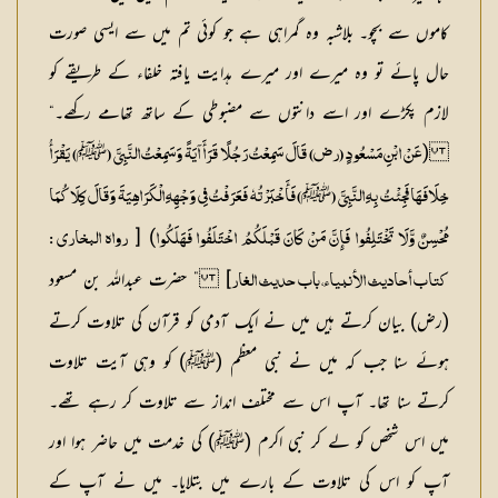
کاموں سے بچو۔ بلاشبہ وہ گمراہی ہے جو کوئی تم میں سے ایسی صورت
حال پائے تو وہ میرے اور میرے ہدایت یافتہ خلفاء کے طریقے کو
لازم پکڑے اور اسے دانتوں سے مضبوطی کے ساتھ تھامے رکھے۔“
(
ﷺ
عَنْ ابْنِ مَسْعُودٍ (رض) قَالَ سَمِعْتُ رَجُلًا قَرَأَ آیَۃً وَسَمِعْتُ النَّبِیَّ (
) یَقْرَأُ
ﷺ
خِلَافَہَا فَجِئْتُ بِہِ النَّبِیَّ (
) فَأَخْبَرْتُہٗ فَعَرَفْتُ فِی وَجْہِہِ الْکَرَاہِیَۃَ وَقَالَ کِلَاکُمَا
) [
مُحْسِنٌ وَّلَا تَخْتَلِفُوا فَإِنَّ مَنْ کَانَ قَبْلَکُمُ اخْتَلَفُوا فَہَلَکُوا
رواہ البخاری :
] ” حضرت عبداللہ بن مسعود
کتاب أحادیث الأنبیاء، باب حدیث الغار
(رض) بیان کرتے ہیں میں نے ایک آدمی کو قرآن کی تلاوت کرتے
ہوئے سنا جب کہ میں نے نبی معظم (ﷺ) کو وہی آیت تلاوت
کرتے سنا تھا۔ آپ اس سے مختلف انداز سے تلاوت کر رہے تھے۔
میں اس شخص کو لے کر نبی اکرم (ﷺ) کی خدمت میں حاضر ہوا اور
آپ کو اس کی تلاوت کے بارے میں بتلایا۔ میں نے آپ کے