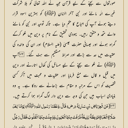
صورتحال سے بچنے کے لیے قرآن مجید نے اللہ تعالیٰ کو بلا شرکت
غیرے الٰہ ماننے اور نبی آخر الزمان (ﷺ) کو بہترین اسوہ قرار
دیتے ہوئے آپ کی اتباع کا حکم دیا ہے۔ تاکہ توحید اور نبی کو ماننے
والے متحد و متفق رہیں۔ یہودی تحقیق کے نام پر دین میں غلو کرکے
گمراہ ہوئے اور عیسائی حضرت عیسیٰ (علیہ السلام) اور ان کی والدہ کی
عقیدت میں حد سے بڑھے اور صراط مستقیم سے ہٹ گئے۔ آپ
(ﷺ) نے غلو سے بچنے کے لیے مسائل کی کھال اتارنے اور دین
میں قیل و قال سے منع فرمایا اور عقیدت و محبت میں آکر کسی
شخصیت کو اس کے مرتبہ و مقام سے بڑھانے سے روکا ہے۔ یہ وہ
بنیادی اسباب ہیں جن کی وجہ سے دین دار لوگ گمراہ ہوا کرتے ہیں۔
(
ﷺ
عَنْ الْعِرْبَاضِ بْنِ سَارِیَۃَ (رض) قَالَ وَعَظَنَا رَسُول اللّٰہِ (
) یَوْمًا بَعْدَ
صَلَاۃِ الْغَدَاۃِ مَوْعِظَۃً بَلِیغَۃً ذَرَفَتْ مِنْہَا الْعُیُونُ وَوَجِلَتْ مِنْہَا الْقُلُوبُ فَقَالَ رَجُلٌ