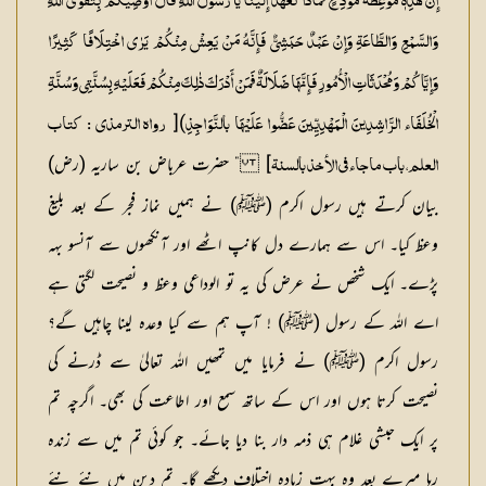
إِنَّ ہٰذِہٖ مَوْعِظَۃُ مُوَدِّعٍ فَمَاذَا تَعْہَدُ إِلَیْنَا یَا رَسُول اللّٰہِ قَالَ أُوصِیکُمْ بِتَقْوَی اللّٰہِ
وَالسَّمْعِ وَالطَّاعَۃِ وَإِنْ عَبْدٌ حَبَشِیٌّ فَإِنَّہُ مَنْ یَعِشْ مِنْکُمْ یَرٰی اخْتِلَافًا کَثِیرًا
وَإِیَّاکُمْ وَمُحْدَثَاتِ الْأُمُورِ فَإِنَّہَا ضَلَالَۃٌ فَمَنْ أَدْرَکَ ذٰلِکَ مِنْکُمْ فَعَلَیْہِ بِسُنَّتِی وَسُنَّۃِ
)[
الْخُلَفَاء الرَّاشِدِینَ الْمَہْدِیِّینَ عَضُّوا عَلَیْہَا بالنَّوَاجِذِ
رواہ الترمذی : کتاب
] ” حضرت عرباض بن ساریہ (رض)
العلم، باب ماجاء فی الأخذ بالسنۃ
بیان کرتے ہیں رسول اکرم (ﷺ) نے ہمیں نماز فجر کے بعد بلیغ
وعظ کیا۔ اس سے ہمارے دل کانپ اٹھے اور آنکھوں سے آنسو بہہ
پڑے۔ ایک شخص نے عرض کی یہ تو الوداعی وعظ و نصیحت لگتی ہے
اے اللہ کے رسول (ﷺ) ! آپ ہم سے کیا وعدہ لینا چاہیں گے؟
رسول اکرم (ﷺ) نے فرمایا میں تمھیں اللہ تعالیٰ سے ڈرنے کی
نصیحت کرتا ہوں اور اس کے ساتھ سمع اور اطاعت کی بھی۔ اگرچہ تم
پر ایک حبشی غلام ہی ذمہ دار بنا دیا جائے۔ جو کوئی تم میں سے زندہ
رہا میرے بعد وہ بہت زیادہ اختلاف دیکھے گا۔ تم دین میں نئے نئے