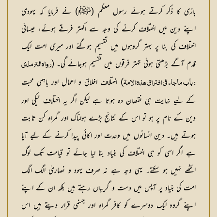
بازی کا ذکر کرتے ہوئے رسول معظم (ﷺ) نے فرمایا کہ یہودی
اپنے دین میں اختلاف کرنے کی وجہ سے اکہتر فرقے ہوئے، عیسائی
اختلاف کی بنا پر بہتر گروہوں میں تقسیم ہوگئے اور میری امت ایک
قدم آگے بڑھتی ہوئی تہتر فرقوں میں تقسیم ہوجائے گی۔ (
رواہ الترمذی
) اختلاف اخلاق و اعمال اور باہمی محبت
: باب ماجاء فی افتراق ہذہ الامۃ
کے لیے نہایت ہی نقصان دہ ہوتا ہے لیکن اگر یہ اختلاف نیکی اور
دین کے نام پر ہو تو اس کے نتائج بڑے ہولناک اور گمراہ کن ثابت
ہوتے ہیں۔ دین انسانوں میں وحدت اور اکائی پیدا کرنے کے لیے آیا
ہے اگر اسی کو ہی اختلاف کی بنیاد بنا لیا جائے تو قیامت تک لوگ
اکٹھے نہیں ہو سکتے۔ یہی وجہ ہے نہ صرف یہود و نصاریٰ الگ الگ
امت کی بنیاد پر آپس میں دست و گریباں رہتے ہیں بلکہ ان کے اپنے
اپنے گروہ ایک دوسرے کو کافر گمراہ اور جہنمی قرار دیتے ہیں اس