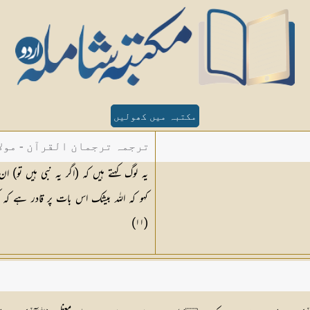
مکتبہ میں کھولیں
ترجمہ ترجمان القرآن - مولا
یہ لوگ کہتے ہیں کہ (اگر یہ نبی ہیں تو)
کہو کہ اللہ بیشک اس بات پر قادر ہے کہ
(١١)