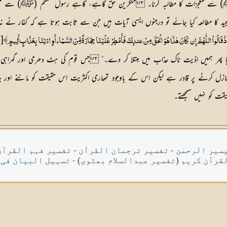
 (ﷺ) سے معجزات کا مطالبہ کرنا۔ منکرین حق گاہے، گاہے رسول معظم (ﷺ) سے معجزا
 مجید کا مطالعہ کیا جائے تو درجنوں ایسی آیات ہیں جن سے ثابت ہوتا ہے کہ کفار ن
ْ قَالُواْ اللّٰہُمَّ إِن کَانَ ہٰذَا ہُوَ الْحَقَّ مِنْ عندِکَ فَأَمْطِرْ عَلَیْنَا حِجَارَۃً مِّنَ السَّمَاء أَوِ اءْتِنَا بِعَذَابٍ أَلِیمٍ﴾
 پھر ہمیں اذیت ناک عذاب میں مبتلا کر دے۔“ جس قوم کی ہٹ دھرمی اور گمراہی کا ی
ت نازل کرنے پر قادر ہے لیکن اس کے باوجود تمھاری اکثریت اس حقیقت کو ماننے او
سیر الرحمٰن
-
تفسیر ترجمان القرآن
-
تفسیر فہم القرآن
قرآن کریم (تفسیر عبدالسلام بھٹوی)
-
تسہیل البیان فی 