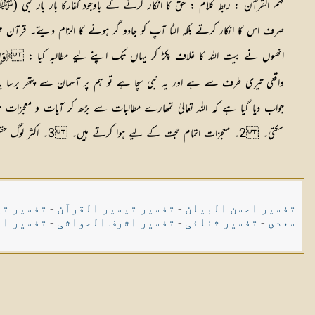
فہم القرآن : ربط کلام :
حق کا انکار کرنے کے باوجود کفارکا بار بار نبی
صرف اس کا انکار کرتے بلکہ الٹا آپ کو جادو گر ہونے کا الزام دیتے۔ قرآن
انھوں نے بیت اللہ کا غلاف پکڑ کر یہاں تک اپنے لیے مطالبہ کیا :
﴿وَإِذ
واقعی تیری طرف سے ہے اور یہ نبی سچا ہے تو ہم پر آسمان سے پتھر برسا یا
جواب دیا گیا ہے کہ اللہ تعالیٰ تمھارے مطالبات سے بڑھ کر آیات و معجزا
سکتی۔ 2۔ معجزات اتمام حجت کے لیے ہوا کرتے ہیں۔ 3۔ اکثر لوگ حقیقت کو نہیں سمجھتے۔
تفسیر احسن البیان
-
تفسیر تیسیر القرآن
-
تفسیر تی
سعدی
-
تفسیر ثنائی
-
تفسیر اشرف الحواشی
-
تفسیر ال