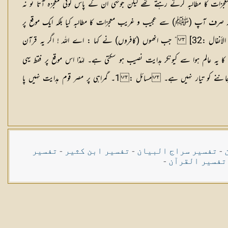
ت کا مطالبہ کرتے رہتے تھے لیکن جونہی ان کے پاس کوئی معجزہ آتا تو نہ
ے نہ صرف آپ (ﷺ) سے عجیب و غریب معجزات کا مطالبہ کیا بلکہ ایک موقع پر
[ الأنفال :32] ” جب انھوں (کافروں) نے کہا : اے اللہ ! اگر یہ قرآن
ہ عالم ہوا سے کیونکر ہدایت نصیب ہو سکتی ہے۔ لہٰذا اس موقع پر فقط یہی
ر جاننے کو تیار نہیں ہے۔
مسائل :
1۔ گمراہی پر مصر قوم ہدایت نہیں پا
-
تفسیر سراج البیان
-
تفسیر ابن کثیر
-
تفسیر
تفسیر القرآن
-