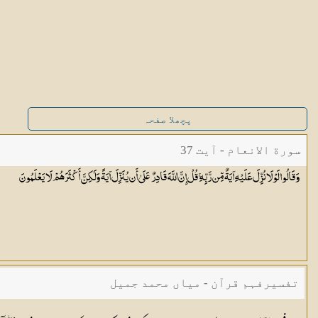
پچھلا صفحہ
سورة الانعام - آیت 37
وَقَالُوا لَوْلَا نُزِّلَ عَلَيْهِ آيَةٌ مِّن رَّبِّهِ ۚ قُلْ إِنَّ اللَّهَ قَادِرٌ عَلَىٰ أَن يُنَزِّلَ آيَةً وَلَٰكِنَّ أَكْثَرَهُمْ لَا
يَعْلَمُونَ
تفسیرفہم قرآن - میاں محمد جمیل