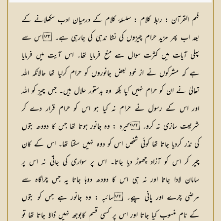
فہم القرآن : ربط کلام :
سلسلۂ کلام کے درمیان ادب سکھلانے کے
بعد اب پھر مزید حرام چیزوں کی نشا ندہی کی جارہی ہے۔ اس سے
پہلی آیات میں کثرت سوال سے منع فرمایا تھا۔ اس آیت میں فرمایا
ہے کہ مشرکوں نے از خود بعض جانوروں کو حرام کرلیا تھا حالانکہ اللہ
تعالیٰ نے ان کو حرام نہیں کیا بلکہ وہ بدستور حلال ہیں۔ جس چیز کو اللہ
اور اس کے رسول نے حرام نہ کیا ہو اس کو حرام قرار دے کر
شریعت سازی نہ کرو۔ بحیرہ : وہ جانور ہوتا تھا جس کا دودھ بتوں
کی نذر کردیا جاتا تھا کوئی شخص اس کو دوہ نہیں سکتا تھا۔ اس کے کان
چیر کر اس کو آزاد چھوڑ دیا جاتا۔ اس پر سواری کی جاتی نہ اس پر
سامان لادا جاتا اور نہ ہی اس کا دودھ دوہا جاتا یہ جس چراگاہ سے
مرضی چرے اور پانی پیے۔ سائبہ : وہ جانور ہے جس کو بتوں
کے نام منسوب کیا جاتا اور اس پر کسی قسم کابوجھ نہیں ڈالا جاتا تھا تو