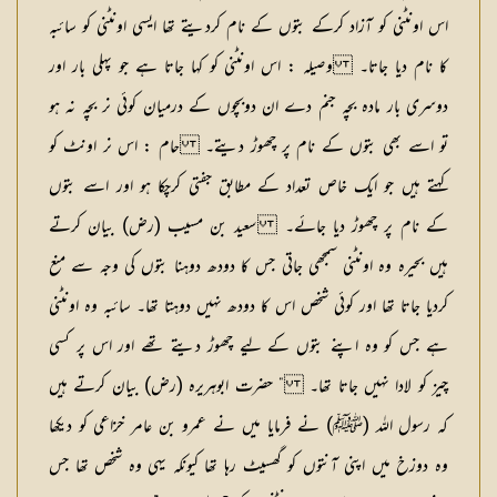
اس اونٹنی کو آزاد کرکے بتوں کے نام کردیتے تھا ایسی اونٹنی کو سائبہ
کا نام دیا جاتا۔ وصیلہ : اس اونٹنی کو کہا جاتا ہے جو پہلی بار اور
دوسری بار مادہ بچہ جنم دے ان دوبچوں کے درمیان کوئی نر بچہ نہ ہو
تو اسے بھی بتوں کے نام پر چھوڑ دیتے۔ حام : اس نر اونٹ کو
کہتے ہیں جو ایک خاص تعداد کے مطابق جفتی کرچکا ہو اور اسے بتوں
کے نام پر چھوڑ دیا جائے۔ سعید بن مسیب (رض) بیان کرتے
ہیں بحیرہ وہ اونٹنی سمجھی جاتی جس کا دودھ دوہنا بتوں کی وجہ سے منع
کردیا جاتا تھا اور کوئی شخص اس کا دودھ نہیں دوہتا تھا۔ سائبہ وہ اونٹنی
ہے جس کو وہ اپنے بتوں کے لیے چھوڑ دیتے تھے اور اس پر کسی
چیز کو لادا نہیں جاتا تھا۔ ” حضرت ابوہریرہ (رض) بیان کرتے ہیں
کہ رسول اللہ (ﷺ) نے فرمایا میں نے عمرو بن عامر خزاعی کو دیکھا
وہ دوزخ میں اپنی آنتوں کو گھسیٹ رہا تھا کیونکہ یہی وہ شخص تھا جس